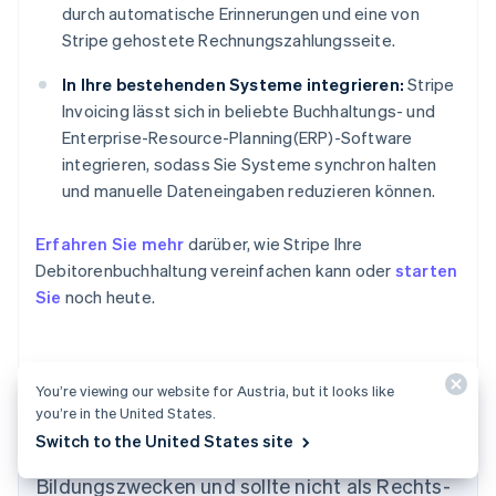
durch automatische Erinnerungen und eine von
Stripe gehostete Rechnungszahlungsseite.
In Ihre bestehenden Systeme integrieren:
Stripe
Invoicing lässt sich in beliebte Buchhaltungs- und
Enterprise-Resource-Planning(ERP)-Software
integrieren, sodass Sie Systeme synchron halten
und manuelle Dateneingaben reduzieren können.
Erfahren Sie mehr
darüber, wie Stripe Ihre
Debitorenbuchhaltung vereinfachen kann oder
starten
Sie
noch heute.
You’re viewing our website for Austria, but it looks like
you’re in the United States.
Der Inhalt dieses Artikels dient nur zu
Australien
Switch to the United States site
allgemeinen Informations- und
English
Belgien
Bildungszwecken und sollte nicht als Rechts-