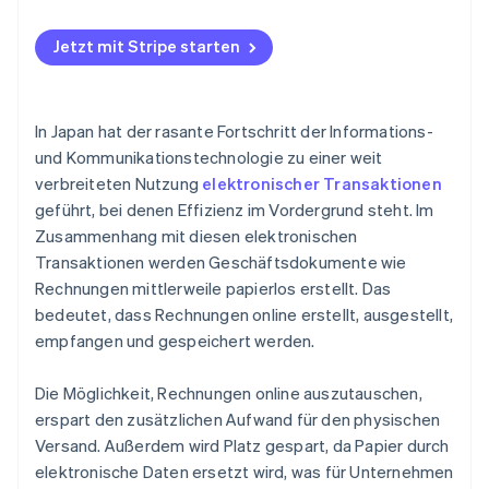
Der Übergang zu papierlosen Transaktionen
Web-Rechnungen reduzieren den Arbeitsaufwand
Fehler können die Informationssicherheit gefährden
im Zusammenhang mit Rechnungen
Die Umstellung auf Web-Rechnungen ist mit
Jetzt mit Stripe starten
Web-Rechnungsstellungstools reagieren auf
Betriebskosten verbunden
gesetzliche Änderungen
Die Möglichkeit, Web-Rechnungen auszustellen,
In Japan hat der rasante Fortschritt der Informations-
hängt von den Internetverbindungsbedingungen ab
und Kommunikationstechnologie zu einer weit
Unternehmen müssen das Format der Rechnung an
verbreiteten Nutzung
elektronischer Transaktionen
ihre Kundinnen und Kunden anpassen
geführt, bei denen Effizienz im Vordergrund steht. Im
Zusammenhang mit diesen elektronischen
Transaktionen werden Geschäftsdokumente wie
Rechnungen mittlerweile papierlos erstellt. Das
bedeutet, dass Rechnungen online erstellt, ausgestellt,
empfangen und gespeichert werden.
Die Möglichkeit, Rechnungen online auszutauschen,
erspart den zusätzlichen Aufwand für den physischen
Versand. Außerdem wird Platz gespart, da Papier durch
elektronische Daten ersetzt wird, was für Unternehmen