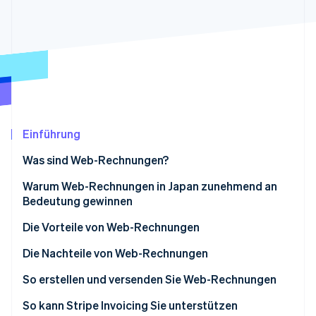
Betrugsprävention
Ecosystem
Atlas
Start-up-Gründung
Partner
Stripe App-Marktplatz
Climate
CO₂-Entnahme
Identity
Online-Identitätsprüfung
Einführung
Was sind Web-Rechnungen?
Warum Web-Rechnungen in Japan zunehmend an
Stripe-Sessions 2026
Bedeutung gewinnen
Erfahren Sie, wie Stripe Lösungen für die Wirts
Jetzt ansehen
Einhaltung des Gesetzes zur Aufbewahrung
Die Vorteile von Web-Rechnungen
elektronischer Bücher
Papierloses Arbeiten senkt Kosten
Die Nachteile von Web-Rechnungen
Compliance mit dem aktuellen Rechnungssystem
Das Risiko von Dokumentenverlusten und
Einige Geschäftspartner können keine Web-
So erstellen und versenden Sie Web-Rechnungen
Weit verbreitete Einführung von Remote-Arbeit
Dokumentenfälschungen wird verringert.
Rechnungen verwenden
So kann Stripe Invoicing Sie unterstützen