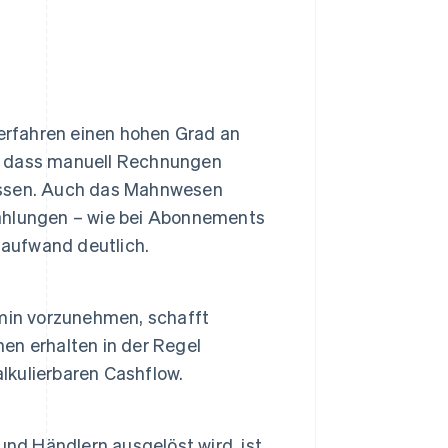
verfahren einen hohen Grad an
e dass manuell Rechnungen
üssen. Auch das Mahnwesen
 Zahlungen – wie bei Abonnements
saufwand deutlich.
min vorzunehmen, schafft
nen erhalten in der Regel
alkulierbaren Cashflow.
und Händlern ausgelöst wird, ist