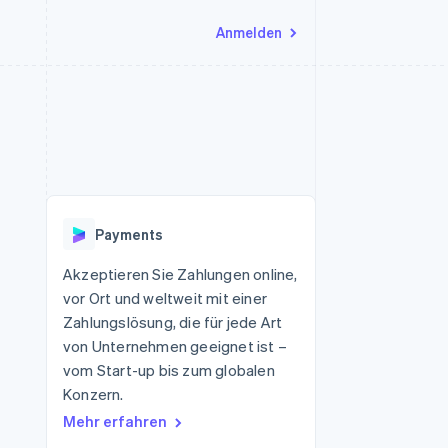
Anmelden
Ressourcen
Ecosystem
Kontakt
nd Marktplätze
Mehr
App-Integrationen
Partner
Sales-Team kontaktieren
Product roadmap
Code-Beispiele
Stripe App-Marktplatz
Partner werden
Ausblick
 Plattformen
Entwickler-Blog
 platforms
eit
API-Status
Radar
Betrugsprävention
eistungen
Payments
Atlas
onen
virtuelle Karten
Start-up-Gründung
Akzeptieren Sie Zahlungen online,
vor Ort und weltweit mit einer
Climate
CO₂-Entnahme
Zahlungslösung, die für jede Art
von Unternehmen geeignet ist –
Identity
Online-Identitätsprüfung
vom Start-up bis zum globalen
Konzern.
Mehr erfahren