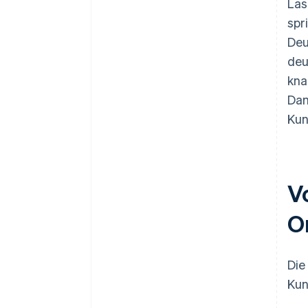
Las
spr
Deu
deu
kna
Dam
Kun
V
O
Die
Kun