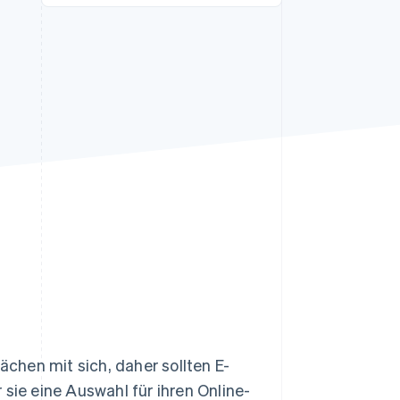
Stripe-Sessions 2026
Erfahren Sie, wie Stripe
Lösungen für die
Wirtschaftsinfrastruktur
für KI aufbaut.
Jetzt ansehen
chen mit sich, daher sollten E-
ie eine Auswahl für ihren Online-