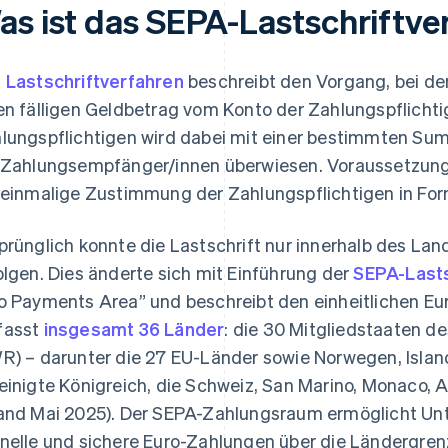
as ist das SEPA-Lastschriftve
s
Lastschriftverfahren
beschreibt den Vorgang, bei 
en fälligen Geldbetrag vom Konto der Zahlungspflichti
lungspflichtigen wird dabei mit einer bestimmten Sum
 Zahlungsempfänger/innen überwiesen. Voraussetzung 
 einmalige Zustimmung der Zahlungspflichtigen in Fo
prünglich konnte die Lastschrift nur innerhalb des La
olgen. Dies änderte sich mit Einführung der
SEPA-Lasts
o Payments Area” und beschreibt den einheitlichen Eu
fasst
insgesamt 36 Länder
: die 30 Mitgliedstaaten 
R) – darunter die 27 EU-Länder sowie Norwegen, Islan
einigte Königreich, die Schweiz, San Marino, Monaco, 
and Mai 2025). Der SEPA-Zahlungsraum ermöglicht Un
nelle und sichere Euro-Zahlungen über die Ländergrenz