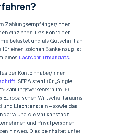
rfahren?
dem Zahlungsempfänger/innen
gen einziehen. Das Konto der
me belastet und als Gutschrift an
für einen solchen Bankeinzug ist
rm eines
Lastschriftmandats
.
ndes der Kontoinhaber/innen
chrift
. SEPA steht für „Single
ro-Zahlungsverkehrsraum. Er
des Europäischen Wirtschaftsraums
d und Liechtenstein – sowie das
Andorra und die Vatikanstadt
ternehmen und Privatpersonen
en hinweg. Dies beinhaltet unter