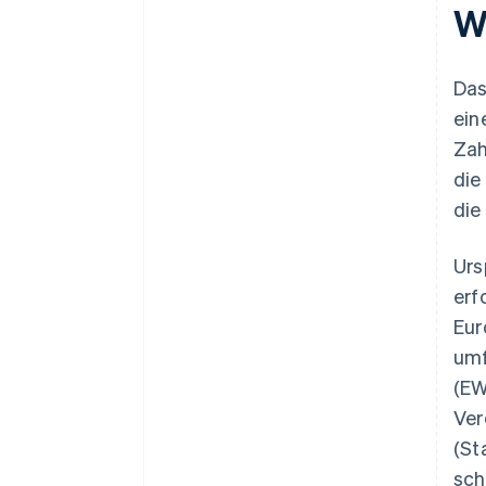
W
Da
ein
Zah
die
die
Urs
erf
Eur
um
(EW
Ver
(St
sch