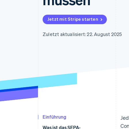
Optimierung der
Datensynchronisier
Autorisierungsraten
Link
Beschleunigter Bezahlvorgang
Jetzt mit Stripe starten
Financial Connections
Verbundene Finanzdaten
Zuletzt aktualisiert: 22. August 2025
Einführung
Jed
Com
Was ist das SEPA-