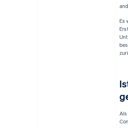
and
Es 
Ers
Unt
bes
zur
I
g
Als
Com