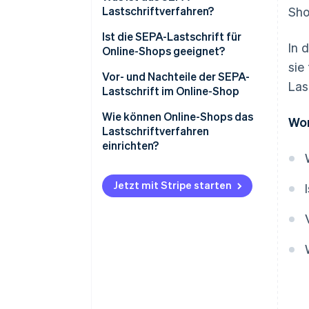
Lastschriftverfahren?
Sho
Ist die SEPA-Lastschrift für
In 
Online-Shops geeignet?
sie
Vor- und Nachteile der SEPA-
Las
Lastschrift im Online-Shop
Vorteile für Händler/innen
Wie können Online-Shops das
Wor
Lastschriftverfahren
Vorteile für Käufer/innen
einrichten?
Nachteile für Händler/innen
Einrichtung in Eigenregie
Jetzt mit Stripe starten
Nachteile für Käufer/innen
Unterstützung durch
Zahlungsdienstleister