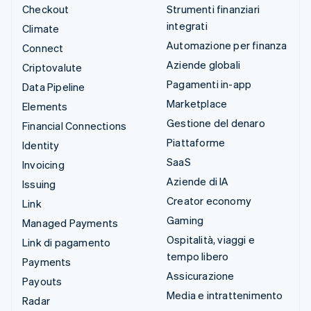
Checkout
Strumenti finanziari
integrati
Climate
Automazione per finanza
Connect
Aziende globali
Criptovalute
Pagamenti in-app
Data Pipeline
Marketplace
Elements
Gestione del denaro
Financial Connections
Piattaforme
Identity
SaaS
Invoicing
Aziende di IA
Issuing
Creator economy
Link
Gaming
Managed Payments
Ospitalità, viaggi e
Link di pagamento
tempo libero
Payments
Assicurazione
Payouts
Media e intrattenimento
Radar