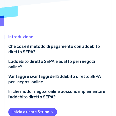
Radar
Prevenzione delle frodi
Ecosistema
Atlas
Costituzione di start-up
Partner
Stripe App Marketplace
Climate
Rimozione del carbonio
Introduzione
Identity
Che cos’è il metodo di pagamento con addebito
Verifica online dell'identità
diretto SEPA?
L’addebito diretto SEPA è adatto per i negozi
online?
Vantaggi e svantaggi dell’addebito diretto SEPA
Stripe Sessions 2026
per i negozi online
Scopri come Stripe sta costruendo l'infrastruttura economi
Guarda ora
Vantaggi per le attività
In che modo i negozi online possono implementare
l’addebito diretto SEPA?
Vantaggi per i clienti
Implementazione indipendente
Svantaggi per i venditori al dettaglio
Inizia a usare Stripe
Implementazione con il supporto di un fornitore di