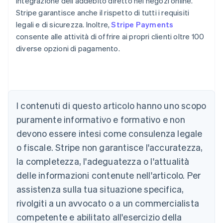
integrazione dell'addebito diretto nei negozi online.
Stripe garantisce anche il rispetto di tutti i requisiti
legali e di sicurezza. Inoltre,
Stripe Payments
consente alle attività di offrire ai propri clienti oltre 100
diverse opzioni di pagamento.
Australia
English
Austria
Deutsch
English
I contenuti di questo articolo hanno uno scopo
Belgio
puramente informativo e formativo e non
Nederlands
Français
Deutsch
English
Brasile
devono essere intesi come consulenza legale
Português
English
o fiscale. Stripe non garantisce l'accuratezza,
Bulgaria
la completezza, l'adeguatezza o l'attualità
English
Canada
delle informazioni contenute nell'articolo. Per
English
Français
assistenza sulla tua situazione specifica,
Cina continentale
简体中文
English
rivolgiti a un avvocato o a un commercialista
Cipro
competente e abilitato all'esercizio della
English