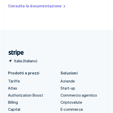
Stati Uniti
Consulta la documentazione
English
Español
简体中文
Svezia
Svenska
English
Svizzera
Deutsch
Français
Italiano
English
Thailandia
ไทย
English
Ungheria
English
Italia (Italiano)
Prodotti e prezzi
Soluzioni
Tariffe
Aziende
Atlas
Start-up
Authorization Boost
Commercio agentico
Billing
Criptovalute
Capital
E-commerce