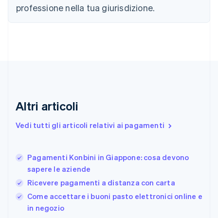
Croazia
professione nella tua giurisdizione.
English
Italiano
Danimarca
English
Emirati Arabi Uniti
English
Estonia
English
Finlandia
English
Svenska
Altri articoli
Francia
Français
English
Vedi tutti gli articoli relativi ai pagamenti
Germania
Deutsch
English
Giappone
日本語
English
Pagamenti Konbini in Giappone: cosa devono
Gibilterra
sapere le aziende
English
Ricevere pagamenti a distanza con carta
Grecia
English
Come accettare i buoni pasto elettronici online e
India
in negozio
English