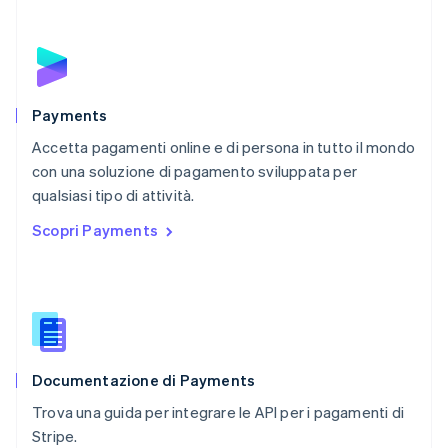
Paesi Bassi
Nederlands
English
Polonia
English
Portogallo
Português
English
Payments
RAS di Hong Kong, Cina
Accetta pagamenti online e di persona in tutto il mondo
English
简体中文
con una soluzione di pagamento sviluppata per
Regno Unito
English
qualsiasi tipo di attività.
Repubblica Ceca
Scopri Payments
English
Romania
English
Singapore
English
简体中文
Slovacchia
English
Documentazione di Payments
Slovenia
English
Italiano
Trova una guida per integrare le API per i pagamenti di
Spagna
Stripe.
Español
English