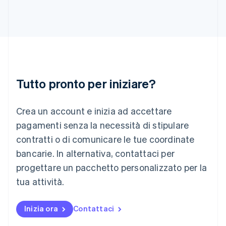
Irlanda
English
Italia
Italiano
English
Lettonia
English
Liechtenstein
Deutsch
English
Tutto pronto per iniziare?
Lituania
English
Crea un account e inizia ad accettare
Lussemburgo
Français
Deutsch
English
pagamenti senza la necessità di stipulare
Malaysia
contratti o di comunicare le tue coordinate
English
简体中文
Malta
bancarie. In alternativa, contattaci per
English
progettare un pacchetto personalizzato per la
Messico
tua attività.
Español
English
Norvegia
English
Inizia ora
Contattaci
Nuova Zelanda
English