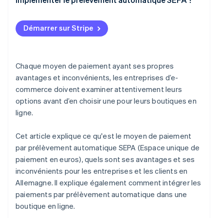
Avantages pour les clients
Mise en œuvre indépendante
Inconvénients pour les marchands en ligne
Démarrer sur Stripe
Mise en œuvre avec le soutien d’un prestataire de
Inconvénients pour les clients
services de paiement
Chaque moyen de paiement ayant ses propres
avantages et inconvénients, les entreprises d’e-
commerce doivent examiner attentivement leurs
options avant d’en choisir une pour leurs boutiques en
ligne.
Cet article explique ce qu'est le moyen de paiement
par prélèvement automatique SEPA (Espace unique de
paiement en euros), quels sont ses avantages et ses
inconvénients pour les entreprises et les clients en
Allemagne. Il explique également comment intégrer les
paiements par prélèvement automatique dans une
boutique en ligne.