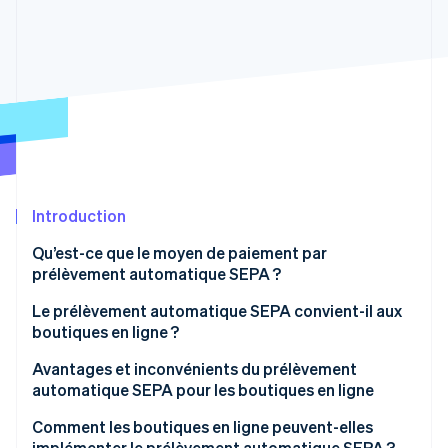
Découvrez les prochaines évolutions
Commerce en ligne
Radar
Prévention de la fraude
Écosystème
Atlas
Constitution de start-up
Partenaires
Climate
Stripe App Marketplace
Élimination du carbone
Identity
Vérification de l'identité
Introduction
Qu’est-ce que le moyen de paiement par
prélèvement automatique SEPA ?
Le prélèvement automatique SEPA convient-il aux
Stripe Sessions 2026
boutiques en ligne ?
Découvrez comment Stripe construit l’infrastructure écono
Regarder la vidéo
Avantages et inconvénients du prélèvement
automatique SEPA pour les boutiques en ligne
Avantages pour les entreprises
Comment les boutiques en ligne peuvent-elles
implémenter le prélèvement automatique SEPA ?