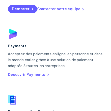
Malaisie
English
简体中文
Démarrer
Contacter notre équipe
Malte
English
Mexique
Español
English
Norvège
English
Nouvelle-Zélande
English
Payments
Pays-Bas
Acceptez des paiements en ligne, en personne et dans
Nederlands
English
le monde entier, grâce à une solution de paiement
Pologne
English
adaptée à toutes les entreprises.
Portugal
Découvrir Payments
Português
English
R.A.S. de Hong Kong, Chine
English
简体中文
République tchèque
English
Roumanie
English