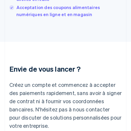
Gibraltar
English
Acceptation des coupons alimentaires
Grèce
numériques en ligne et en magasin
English
Hongrie
English
Inde
English
Irlande
English
Italie
Italiano
English
Envie de vous lancer ?
Japon
日本語
English
Créez un compte et commencez à accepter
Lettonie
English
des paiements rapidement, sans avoir à signer
Liechtenstein
de contrat ni à fournir vos coordonnées
Deutsch
English
Lituanie
bancaires. N'hésitez pas à nous contacter
English
pour discuter de solutions personnalisées pour
Luxembourg
votre entreprise.
Français
Deutsch
English