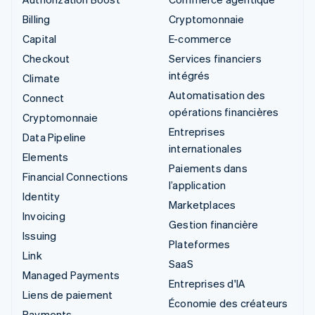
Billing
Cryptomonnaie
Capital
E-commerce
Checkout
Services financiers
intégrés
Climate
Automatisation des
Connect
opérations financières
Cryptomonnaie
Entreprises
Data Pipeline
internationales
Elements
Paiements dans
Financial Connections
l’application
Identity
Marketplaces
Invoicing
Gestion financière
Issuing
Plateformes
Link
SaaS
Managed Payments
Entreprises d'IA
Liens de paiement
Économie des créateurs
Payments