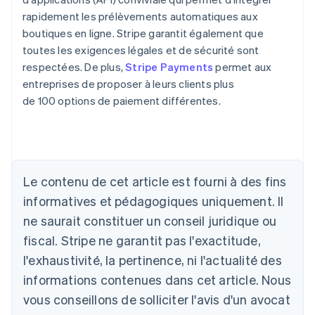
rapidement les prélèvements automatiques aux
boutiques en ligne. Stripe garantit également que
toutes les exigences légales et de sécurité sont
respectées. De plus,
Stripe Payments
permet aux
entreprises de proposer à leurs clients plus
de 100 options de paiement différentes.
Allemagne
Deutsch
English
Australie
Le contenu de cet article est fourni à des fins
English
informatives et pédagogiques uniquement. Il
Autriche
ne saurait constituer un conseil juridique ou
Deutsch
English
Belgique
fiscal. Stripe ne garantit pas l'exactitude,
Nederlands
Français
Deutsch
English
l'exhaustivité, la pertinence, ni l'actualité des
Brésil
Português
English
informations contenues dans cet article. Nous
Bulgarie
vous conseillons de solliciter l'avis d'un avocat
English