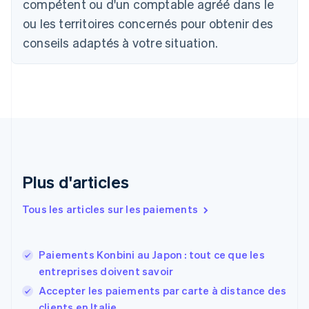
Canada
compétent ou d'un comptable agréé dans le
English
Français
ou les territoires concernés pour obtenir des
Chine continentale
conseils adaptés à votre situation.
简体中文
English
Chypre
English
Croatie
English
Italiano
Danemark
English
Émirats arabes unis
English
Espagne
Plus d'articles
Español
English
Estonie
Tous les articles sur les paiements
English
États-Unis
English
Español
简体中文
Paiements Konbini au Japon : tout ce que les
Finlande
English
Svenska
entreprises doivent savoir
France
Accepter les paiements par carte à distance des
Français
English
clients en Italie