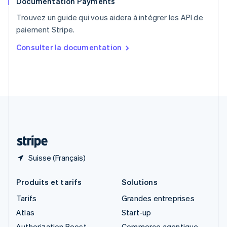
Documentation Payments
Royaume-Uni
English
Trouvez un guide qui vous aidera à intégrer les API de
Singapour
paiement Stripe.
English
简体中文
Slovaquie
Consulter la documentation
English
Slovénie
English
Italiano
Suède
Svenska
English
Suisse
Deutsch
Français
Italiano
English
Thaïlande
ไทย
English
Suisse (Français)
Produits et tarifs
Solutions
Tarifs
Grandes entreprises
Atlas
Start-up
Authorization Boost
Commerce agentique