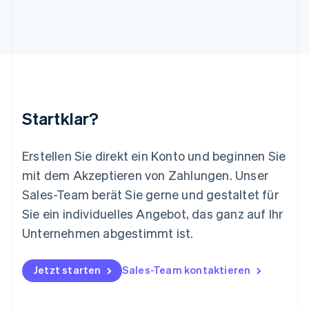
English
Liechtenstein
Deutsch
English
Litauen
English
Luxemburg
Français
Deutsch
English
Malaysia
Startklar?
English
简体中文
Malta
English
Erstellen Sie direkt ein Konto und beginnen Sie
Mexiko
mit dem Akzeptieren von Zahlungen. Unser
Español
English
Sales-Team berät Sie gerne und gestaltet für
Neuseeland
Sie ein individuelles Angebot, das ganz auf Ihr
English
Niederlande
Unternehmen abgestimmt ist.
Nederlands
English
Norwegen
English
Jetzt starten
Sales-Team kontaktieren
Österreich
Deutsch
English
Polen