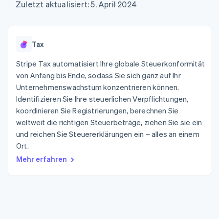
Data Pipeline
Zuletzt aktualisiert: 5. April 2024
Geldmanagement
Marktplatz auf
Zugriff auf mehr als
Datensynchronisierung
Produkt-Roadmap
Plattformen
Grundlagen der
125
Stripe Sessions
SaaS
Abonnementverwaltung
Terminal
Karriere
Zahlungen vor Ort
Newsroom
So setzen Sie
Tax
Authorization
Stripe Press
nutzungsbasierte
Boost
Abrechnung um
Stripe Tax automatisiert Ihre globale Steuerkonformität
Nach Branche
Optimierung der
Stablecoin-gestützte
Autorisierungsraten
von Anfang bis Ende, sodass Sie sich ganz auf Ihr
Karten ausgeben: So
Link
KI-Unternehmen
Kontakt
geht´s
Unternehmenswachstum konzentrieren können.
Beschleunigter
Creator Economy
Bereitstellung und
Identifizieren Sie Ihre steuerlichen Verpflichtungen,
Bezahlvorgang
Gaming
Verwaltung von
Sales-Team
koordinieren Sie Registrierungen, berechnen Sie
Financial
Bewirtung, Reisen und
Diensten mit Agenten
kontaktieren
Connections
Freizeit
weltweit die richtigen Steuerbeträge, ziehen Sie sie ein
Partner werden
Verbundene
Versicherungen
und reichen Sie Steuererklärungen ein – alles an einem
Medien und
Finanzdaten
Ort.
Unterhaltung
Ressourcen
Gemeinnützige
Mehr erfahren
Organisationen
Fachdienstleistungen
App-Integrationen
Mehr
Öffentlicher Sektor
Code-Beispiele
Product roadmap
Einzelhandel
Entwickler-Blog
Ausblick
API-Status
Radar