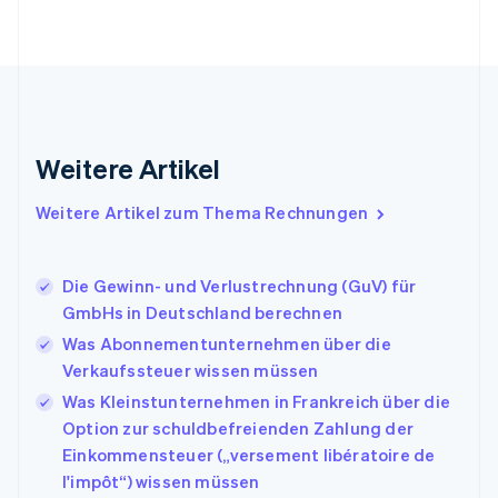
简体中文
English
Finnland
English
Svenska
Frankreich
Français
English
Gibraltar
English
Weitere Artikel
Griechenland
English
Weitere Artikel zum Thema Rechnungen
Indien
English
Irland
Die Gewinn- und Verlustrechnung (GuV) für
English
GmbHs in Deutschland berechnen
Italien
Italiano
English
Was Abonnementunternehmen über die
Japan
Verkaufssteuer wissen müssen
日本語
English
Was Kleinstunternehmen in Frankreich über die
Kanada
Option zur schuldbefreienden Zahlung der
English
Français
Kroatien
Einkommensteuer („versement libératoire de
English
Italiano
l'impôt“) wissen müssen
Lettland