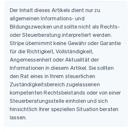
Der Inhalt dieses Artikels dient nur zu
allgemeinen Informations- und
Bildungszwecken und sollte nicht als Rechts-
oder Steuerberatung interpretiert werden.
Stripe übernimmt keine Gewähr oder Garantie
Australien
für die Richtigkeit, Vollständigkeit,
English
Angemessenheit oder Aktualität der
Belgien
Informationen in diesem Artikel. Sie sollten
Nederlands
Français
Deutsch
English
Brasilien
den Rat eines in Ihrem steuerlichen
Português
English
Zuständigkeitsbereich zugelassenen
Bulgarien
English
kompetenten Rechtsbeistands oder von einer
Dänemark
Steuerberatungsstelle einholen und sich
English
Deutschland
hinsichtlich Ihrer speziellen Situation beraten
Deutsch
English
lassen.
Estland
English
Festlandchina