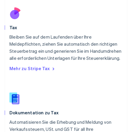
English
Portugal
Português
English
Rumänien
Tax
English
Schweden
Bleiben Sie auf dem Laufenden über Ihre
Svenska
English
Meldepflichten, ziehen Sie automatisch den richtigen
Schweiz
Steuerbetrag ein und generieren Sie im Handumdrehen
Deutsch
Français
Italiano
English
alle erforderlichen Unterlagen für Ihre Steuererklärung.
Singapur
English
简体中文
Mehr zu Stripe Tax
Slowakei
English
Slowenien
English
Italiano
Sonderverwaltungsregion Hongkong,
China
English
简体中文
Dokumentation zu Tax
Spanien
Español
English
Automatisieren Sie die Erhebung und Meldung von
Thailand
Verkaufssteuern, USt. und GST für all Ihre