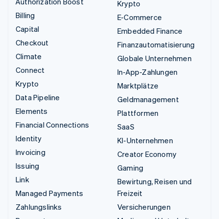
Authorization Boost
Krypto
Billing
E-Commerce
Capital
Embedded Finance
Checkout
Finanzautomatisierung
Climate
Globale Unternehmen
Connect
In-App-Zahlungen
Krypto
Marktplätze
Data Pipeline
Geldmanagement
Elements
Plattformen
Financial Connections
SaaS
Identity
KI-Unternehmen
Invoicing
Creator Economy
Issuing
Gaming
Link
Bewirtung, Reisen und
Managed Payments
Freizeit
Zahlungslinks
Versicherungen