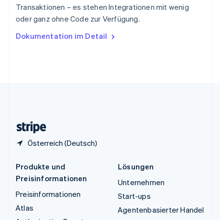
ไทย
English
Transaktionen – es stehen Integrationen mit wenig
Tschechische Republik
oder ganz ohne Code zur Verfügung.
English
Ungarn
Dokumentation im Detail
English
Vereinigte Arabische Emirate
English
Vereinigte Staaten
English
Español
简体中文
Vereinigtes Königreich
English
Zypern
English
Österreich (Deutsch)
Produkte und
Lösungen
Preisinformationen
Unternehmen
Preisinformationen
Start-ups
Atlas
Agentenbasierter Handel