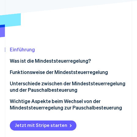
Betrugsprävention
Ecosystem
Atlas
Start-up-Gründung
Partner
Stripe App-Marktplatz
Climate
CO₂-Entnahme
Identity
Online-Identitätsprüfung
Einführung
Was ist die Mindeststeuerregelung?
Funktionsweise der Mindeststeuerregelung
Stripe-Sessions 2026
Unterschiede zwischen der Mindeststeuerregelung
Erfahren Sie, wie Stripe Lösungen für die Wirts
und der Pauschalbesteuerung
Jetzt ansehen
Wichtige Aspekte beim Wechsel von der
Mindeststeuerregelung zur Pauschalbesteuerung
Jetzt mit Stripe starten