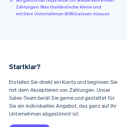
Mitgliedschaftssysteme mit wiederkehrenden
English
Zahlungen: Was thailändische kleine und
Liechtenstein
mittlere Unternehmen (KMU) wissen müssen
Deutsch
English
Litauen
English
Luxemburg
Français
Deutsch
English
Malaysia
English
简体中文
Malta
English
Startklar?
Mexiko
Español
English
Neuseeland
Erstellen Sie direkt ein Konto und beginnen Sie
English
mit dem Akzeptieren von Zahlungen. Unser
Niederlande
Nederlands
English
Sales-Team berät Sie gerne und gestaltet für
Norwegen
Sie ein individuelles Angebot, das ganz auf Ihr
English
Österreich
Unternehmen abgestimmt ist.
Deutsch
English
Polen