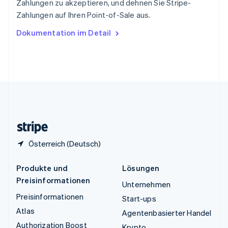
Zahlungen zu akzeptieren, und dehnen Sie Stripe-
Tschechische Republik
Zahlungen auf Ihren Point-of-Sale aus.
English
Ungarn
Dokumentation im Detail
English
Vereinigte Arabische Emirate
English
Vereinigte Staaten
English
Español
简体中文
Vereinigtes Königreich
English
Zypern
English
Österreich (Deutsch)
Produkte und
Lösungen
Preisinformationen
Unternehmen
Preisinformationen
Start-ups
Atlas
Agentenbasierter Handel
Authorization Boost
Krypto