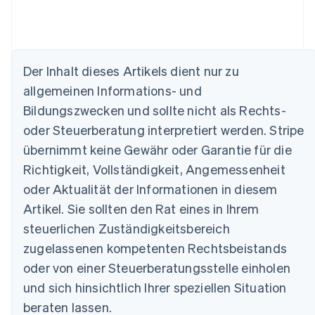
Der Inhalt dieses Artikels dient nur zu
allgemeinen Informations- und
Bildungszwecken und sollte nicht als Rechts-
Australien
English
oder Steuerberatung interpretiert werden. Stripe
Belgien
übernimmt keine Gewähr oder Garantie für die
Nederlands
Français
Deutsch
English
Brasilien
Richtigkeit, Vollständigkeit, Angemessenheit
Português
English
oder Aktualität der Informationen in diesem
Bulgarien
Artikel. Sie sollten den Rat eines in Ihrem
English
Dänemark
steuerlichen Zuständigkeitsbereich
English
zugelassenen kompetenten Rechtsbeistands
Deutschland
oder von einer Steuerberatungsstelle einholen
Deutsch
English
Estland
und sich hinsichtlich Ihrer speziellen Situation
English
beraten lassen.
Festlandchina