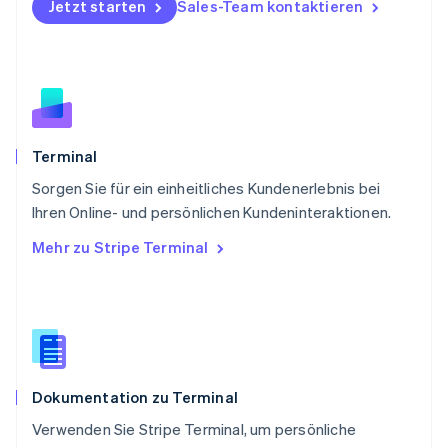
Jetzt starten
Sales-Team kontaktieren
English
Portugal
Português
English
Rumänien
English
Schweden
Svenska
English
Schweiz
Terminal
Deutsch
Français
Italiano
English
Sorgen Sie für ein einheitliches Kundenerlebnis bei
Singapur
English
简体中文
Ihren Online- und persönlichen Kundeninteraktionen.
Slowakei
Mehr zu Stripe Terminal
English
Slowenien
English
Italiano
Sonderverwaltungsregion Hongkong,
China
English
简体中文
Spanien
Dokumentation zu Terminal
Español
English
Thailand
Verwenden Sie Stripe Terminal, um persönliche
ไทย
English