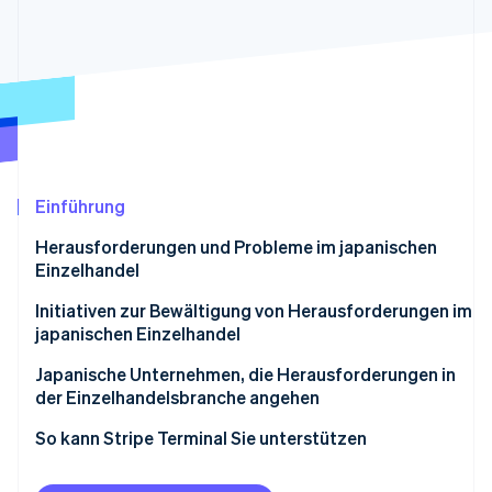
Betrugsprävention
Ecosystem
Atlas
Start-up-Gründung
Partner
Stripe App-Marktplatz
Climate
CO₂-Entnahme
Identity
Online-Identitätsprüfung
Einführung
Herausforderungen und Probleme im japanischen
Einzelhandel
Stripe-Sessions 2026
Schrumpfende japanische Bevölkerung
Initiativen zur Bewältigung von Herausforderungen im
Erfahren Sie, wie Stripe Lösungen für die Wirts
japanischen Einzelhandel
Jetzt ansehen
Weniger verkaufte Artikel
Schaffen Sie Mehrwert für physische Geschäfte
Japanische Unternehmen, die Herausforderungen in
Arbeitskräftemangel
der Einzelhandelsbranche angehen
Nutzen Sie Unternehmensmanagementsysteme und
Showrooming in Ladengeschäften
künstliche Intelligenz (KI)
Adastria
So kann Stripe Terminal Sie unterstützen
Auswirkungen von Logistik und Lieferkette
E-Commerce-Websites und physische Geschäfte
TENTIAL