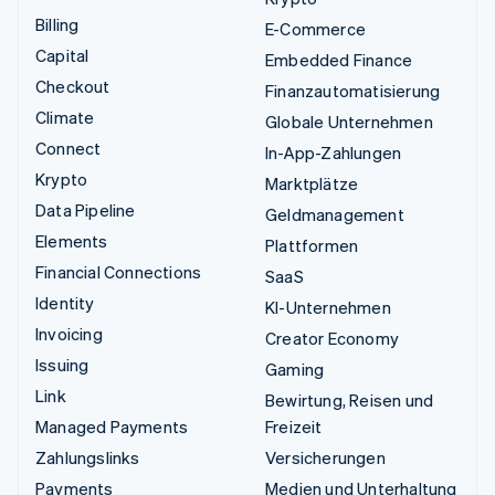
Billing
E-Commerce
Capital
Embedded Finance
Checkout
Finanzautomatisierung
Climate
Globale Unternehmen
Connect
In-App-Zahlungen
Krypto
Marktplätze
Data Pipeline
Geldmanagement
Elements
Plattformen
Financial Connections
SaaS
Identity
KI-Unternehmen
Invoicing
Creator Economy
Issuing
Gaming
Link
Bewirtung, Reisen und
Managed Payments
Freizeit
Zahlungslinks
Versicherungen
Payments
Medien und Unterhaltung