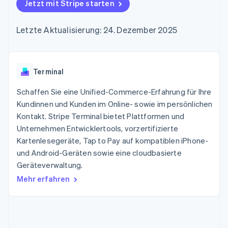
Data Pipeline
Jetzt mit Stripe starten
Geldmanagement
Marktplatz auf
Zugriff auf mehr als
Datensynchronisierung
Produkt-Roadmap
Plattformen
Grundlagen der
125
Stripe Sessions
SaaS
Abonnementverwaltung
Letzte Aktualisierung: 24. Dezember 2025
Terminal
Karriere
Zahlungen vor Ort
Newsroom
So setzen Sie
Authorization
Stripe Press
nutzungsbasierte
Boost
Abrechnung um
Nach Branche
Optimierung der
Terminal
Stablecoin-gestützte
Autorisierungsraten
Karten ausgeben: So
Link
KI-Unternehmen
Kontakt
geht´s
Schaffen Sie eine Unified-Commerce-Erfahrung für Ihre
Beschleunigter
Creator Economy
Bereitstellung und
Kundinnen und Kunden im Online- sowie im persönlichen
Bezahlvorgang
Gaming
Verwaltung von
Sales-Team
Kontakt. Stripe Terminal bietet Plattformen und
Financial
Bewirtung, Reisen und
Diensten mit Agenten
kontaktieren
Connections
Freizeit
Unternehmen Entwicklertools, vorzertifizierte
Partner werden
Verbundene
Versicherungen
Kartenlesegeräte, Tap to Pay auf kompatiblen iPhone-
Medien und
Finanzdaten
und Android-Geräten sowie eine cloudbasierte
Unterhaltung
Ressourcen
Gemeinnützige
Geräteverwaltung.
Organisationen
Mehr erfahren
Fachdienstleistungen
App-Integrationen
Mehr
Öffentlicher Sektor
Code-Beispiele
Product roadmap
Einzelhandel
Entwickler-Blog
Ausblick
API-Status
Radar