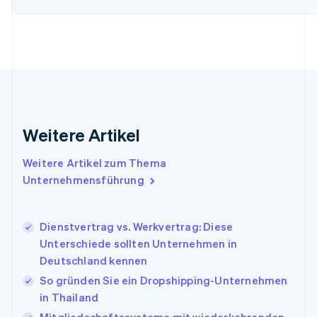
简体中文
English
Finnland
English
Svenska
Frankreich
Français
English
Gibraltar
English
Griechenland
English
Weitere Artikel
Indien
English
Weitere Artikel zum Thema
Irland
Unternehmensführung
English
Italien
Italiano
English
Japan
Dienstvertrag vs. Werkvertrag: Diese
日本語
English
Unterschiede sollten Unternehmen in
Kanada
Deutschland kennen
English
Français
So gründen Sie ein Dropshipping-Unternehmen
Kroatien
English
Italiano
in Thailand
Lettland