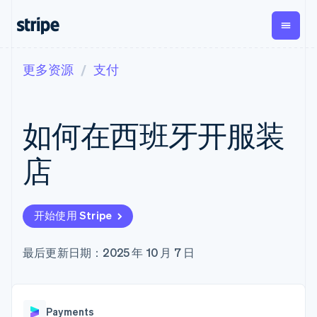
更多资源
支付
按企业阶段
文档
学习
支付
营收
资金管理
平台
易市
大型企业
Stripe 文档
博客
Payments
Billing
Treasury
初创企业
API 参考文档
客户案例
如何在西班牙开服装
在线支付
经常性收入
Con
库与 SDK
指南
企业财务
Managed
Metronome
Stripe Apps
Payments
按用量计费
Global
平台
店
备案商家解决
Payouts
Subscriptions
Capi
按应用场景
方案
平
支持
向第三方
订阅管理
Payment links
客户
指南
智能体商务
打款
Invoicing
Trea
加密货币
获取支持
无代码支付
一次性或定期
Capital
开始使用 Stripe
平
电子商务
接受线上付款
托管支持方案
企业融资
Checkout
账单
嵌入
嵌入式金融
实施预置结账流程
专业服务
预构建支付界
Crypto
Tax
融服
财务自动化
构建平台或交易市场
最后更新日期：2025 年 10 月 7 日
钱包、稳
面
销售税和增值
Iss
全球化企业
管理订阅
定币发行
Elements
税自动化
实体
应用内支付
提供按用量计费
灵活的 UI 组件
和发卡基
Crypto
Revenue
虚拟
交易市场
发行稳定币支持的支付卡
Onramp
支付方式
Recognition
础设施
公司
资金管理
通过智能体配置和管理服
可嵌入的
支持 125 种以
会计自动化
Payments
平台
务