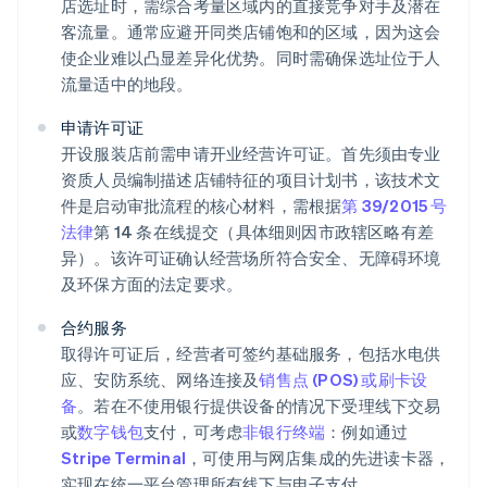
店选址时，需综合考量区域内的直接竞争对手及潜在
客流量。通常应避开同类店铺饱和的区域，因为这会
使企业难以凸显差异化优势。同时需确保选址位于人
流量适中的地段。
申请许可证
开设服装店前需申请开业经营许可证。首先须由专业
资质人员编制描述店铺特征的项目计划书，该技术文
件是启动审批流程的核心材料，需根据
第 39/2015 号
法律
第 14 条在线提交（具体细则因市政辖区略有差
异）。该许可证确认经营场所符合安全、无障碍环境
及环保方面的法定要求。
合约服务
取得许可证后，经营者可签约基础服务，包括水电供
应、安防系统、网络连接及
销售点 (POS) 或刷卡设
备
。若在不使用银行提供设备的情况下受理线下交易
或
数字钱包
支付，可考虑
非银行终端
：例如通过
Stripe Terminal
，可使用与网店集成的先进读卡器，
实现在统一平台管理所有线下与电子支付。