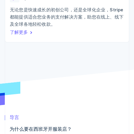
加密货币
上
Stripe Sigma
产品路线图
SaaS
自定义报告
购买
Terminal
Sessions 年度大会
无论您是快速成长的初创公司，还是全球化企业，Stripe
线下支付
Data Pipeline
招聘
都能提供适合您业务的支付解决方案，助您在线上、线下
数据同步
Authorization
资讯中心
Boost
资源
及全球各地轻松收款。
Stripe Press
支付成功率优
按行业
了解更多
化
应用集成
Link
AI 企业
代码示例
加速结账
创作者经济
开发者博客
联系
Financial
游戏
API 状态
Connections
酒店、旅游与休闲
联系销售
关联金融账户
保险
成为合作伙伴
数据
媒体与娱乐
非营利组织
专业服务
公共部门
零售
更多
Product roadmap
了解未来规划
生态系统
Radar
导言
欺诈防范
合作伙伴
Atlas
为什么要在西班牙开服装店？
Stripe App Marketplace
初创企业注册