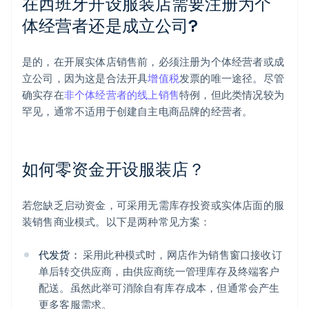
在西班牙开设服装店需要注册为个
体经营者还是成立公司?
是的，在开展实体店销售前，必须注册为个体经营者或成
立公司，因为这是合法开具
增值税
发票的唯一途径。尽管
确实存在
非个体经营者的线上销售
特例，但此类情况较为
罕见，通常不适用于创建自主电商品牌的经营者。
如何零资金开设服装店？
若您缺乏启动资金，可采用无需库存投资或实体店面的服
装销售商业模式。以下是两种常见方案：
阿联酋
代发货：
采用此种模式时，网店作为销售窗口接收订
English
爱尔兰
单后转交供应商，由供应商统一管理库存及终端客户
English
配送。虽然此举可消除自有库存成本，但通常会产生
爱沙尼亚
更多客服需求。