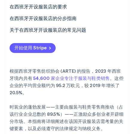
在西班牙开设服装店的要求
Climate
碳移除
在西班牙开设服装店的分步指南
Identity
在线身份验证
第 2 步：选择销售渠道
关于在西班牙开设服装店的常见问题
第 3 步：与供应商签订合同
在西班牙开设服装店能否获得资金支持？
开始使用 Stripe
在西班牙开设服装店需要注册为个体经营者还是成立公
司?
Stripe Sessions 2026
了解 Stripe 如何为 AI 构建经济基础设施。
根据西班牙零售纺织协会 (ARTE) 的报告，2023 年西班
如何零资金开设服装店？
立即观看
牙境内共有
54,600 家企业专注于服装与鞋类销售
。这些
企业的平均营业额约为 95.2 万欧元，较 2019 年增长了
20.5%。
时装业的蓬勃发展——主要由服装与鞋类零售商推动（占
该行业企业总数的 89.5%）——正激励众多创业者开辟细
分市场。本指南将详细阐述在该国开设服装店需考量的关
键要素，以及必须遵守的法律规定与纳税义务。