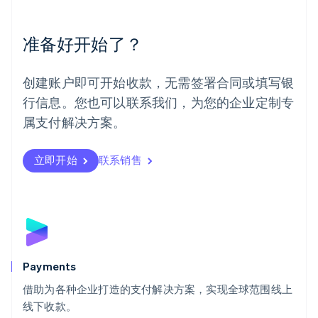
English
Español
简体中文
墨西哥
Español
English
准备好开始了？
挪威
English
葡萄牙
创建账户即可开始收款，无需签署合同或填写银
Português
English
行信息。您也可以联系我们，为您的企业定制专
日本
日本語
English
属支付解决方案。
瑞典
Svenska
English
瑞士
立即开始
联系销售
Deutsch
Français
Italiano
English
塞浦路斯
English
斯洛伐克
English
斯洛文尼亚
English
Italiano
Payments
泰国
ไทย
English
借助为各种企业打造的支付解决方案，实现全球范围线上
希腊
线下收款。
English