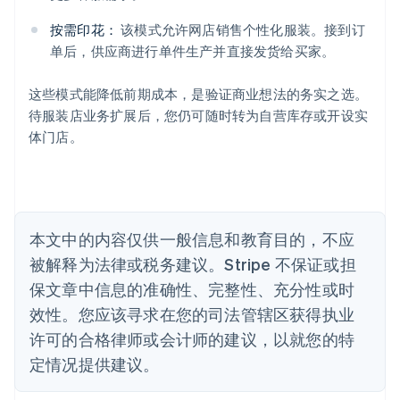
English
奥地利
按需印花：
该模式允许网店销售个性化服装。接到订
Deutsch
English
单后，供应商进行单件生产并直接发货给买家。
澳大利亚
English
巴西
这些模式能降低前期成本，是验证商业想法的务实之选。
Português
English
待服装店业务扩展后，您仍可随时转为自营库存或开设实
保加利亚
体门店。
English
比利时
Nederlands
Français
Deutsch
English
波兰
English
丹麦
本文中的内容仅供一般信息和教育目的，不应
English
被解释为法律或税务建议。Stripe 不保证或担
德国
保文章中信息的准确性、完整性、充分性或时
Deutsch
English
法国
效性。您应该寻求在您的司法管辖区获得执业
Français
English
许可的合格律师或会计师的建议，以就您的特
芬兰
定情况提供建议。
English
Svenska
荷兰