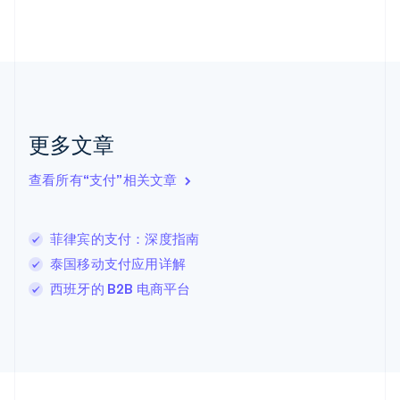
Nederlands
English
加拿大
English
Français
捷克
English
克罗地亚
English
Italiano
拉脱维亚
更多文章
English
立陶宛
查看所有“支付”相关文章
English
列支敦士登
Deutsch
English
卢森堡
菲律宾的支付：深度指南
Français
Deutsch
English
泰国移动支付应用详解
罗马尼亚
西班牙的 B2B 电商平台
English
马尔他
English
马来西亚
English
简体中文
美国