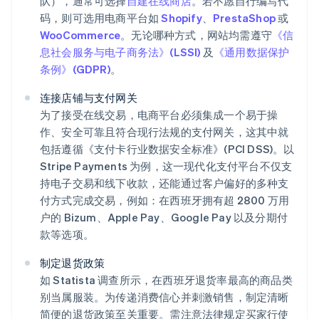
队），通常可选择
自建在线商店
。若不愿自行编写代
码，则可选用电商平台如
Shopify
、
PrestaShop
或
WooCommerce
。无论哪种方式，网站均需遵守
《信
息社会服务与电子商务法》(LSSI)
及
《通用数据保护
条例》(GDPR)
。
连接店铺与支付网关
为了接受在线交易，电商平台必须集成一个易于操
作、安全可靠且符合现行法规的支付网关，这其中就
包括遵循《支付卡行业数据安全标准》(PCI DSS)。以
Stripe Payments 为例，这一现代化支付平台不仅支
持电子交易和线下收款，还能通过客户偏好的多种支
付方式完成交易，例如：在西班牙拥有超 2800 万用
户的 Bizum、Apple Pay、Google Pay 以及分期付
款等选项。
制定退货政策
如 Statista 调查所示，在西班牙退货率最高的商品类
别当属服装。为传递消费信心并刺激销售，制定清晰
简便的退货政策至关重要。需注意法律规定买家行使