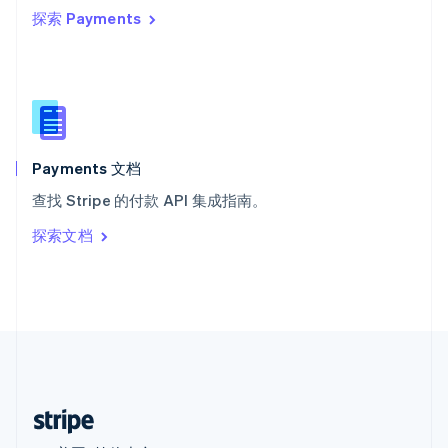
探索 Payments
西班牙
Español
English
新加坡
English
简体中文
新西兰
English
匈牙利
English
Payments 文档
意大利
查找 Stripe 的付款 API 集成指南。
Italiano
English
印度
探索文档
English
英国
English
直布罗陀
English
中国内地
简体中文
English
中国香港特别行政区
English
简体中文