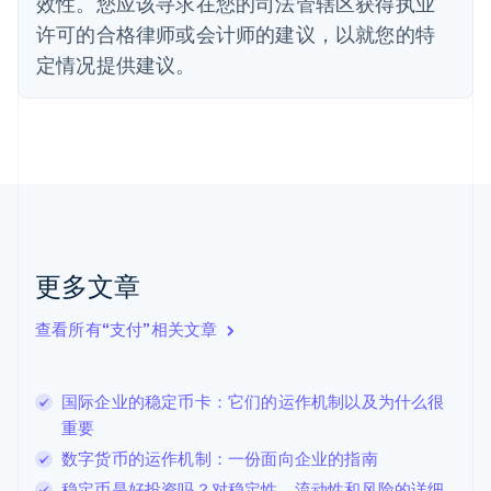
效性。您应该寻求在您的司法管辖区获得执业
德国
Deutsch
English
许可的合格律师或会计师的建议，以就您的特
法国
定情况提供建议。
Français
English
芬兰
English
Svenska
荷兰
Nederlands
English
加拿大
English
Français
捷克
English
克罗地亚
更多文章
English
Italiano
拉脱维亚
查看所有“支付”相关文章
English
立陶宛
English
国际企业的稳定币卡：它们的运作机制以及为什么很
列支敦士登
重要
Deutsch
English
卢森堡
数字货币的运作机制：一份面向企业的指南
Français
Deutsch
English
稳定币是好投资吗？对稳定性、流动性和风险的详细