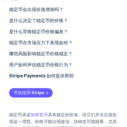
Climate
稳定币会出现价值增加吗？
碳移除
是什么决定了稳定币的价格？
Identity
在线身份验证
储备金与兑换
是什么导致稳定币价格偏差？
套利
供需缺口
稳定币在市场压力下表现如何？
加密资产担保稳定币
信心冲击
2020 年 3 月：USDT 激增
哪些风险影响稳定币价格稳定？
Stripe Sessions 2026
算法稳定币
技术问题
2022 年 5 月：TerraUSD 崩盘
低流动性储备金
用户如何评估稳定币价格行为？
了解 Stripe 如何为 AI 构建经济基础设施。
立即观看
2023 年 3 月：USDC 银行恐慌
治理薄弱或不明确
Stripe Payments 如何提供帮助
监管冲击
开始使用 Stripe
功能性摩擦
稳定币承诺
加密货币
具有稳定的价值。但它们并非总能实
现这一理想。价格可能出现波动，挂钩也可能脱离，尤其