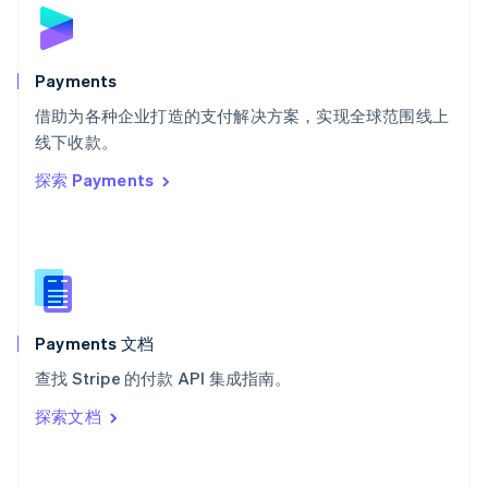
斯洛伐克
English
斯洛文尼亚
English
Italiano
Payments
泰国
ไทย
English
借助为各种企业打造的支付解决方案，实现全球范围线上
希腊
线下收款。
English
探索 Payments
西班牙
Español
English
新加坡
English
简体中文
新西兰
English
匈牙利
English
Payments 文档
意大利
查找 Stripe 的付款 API 集成指南。
Italiano
English
印度
探索文档
English
英国
English