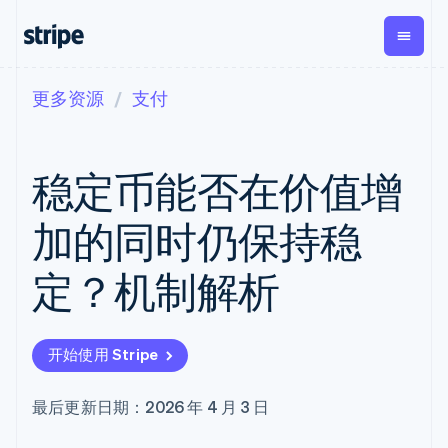
更多资源
支付
按企业阶段
文档
学习
支付
营收
资金管理
平台
易市
大型企业
Stripe 文档
博客
Payments
Billing
Treasury
初创企业
API 参考文档
客户案例
稳定币能否在价值增
在线支付
经常性收入
Con
库与 SDK
指南
企业财务
Managed
Metronome
Stripe Apps
Payments
按用量计费
Global
平台
加的同时仍保持稳
备案商家解决
Payouts
Subscriptions
Capi
按应用场景
方案
平
支持
向第三方
订阅管理
Payment links
客户
定？机制解析
指南
智能体商务
打款
Invoicing
Trea
加密货币
获取支持
无代码支付
一次性或定期
Capital
平
电子商务
接受线上付款
托管支持方案
企业融资
Checkout
账单
嵌入
嵌入式金融
实施预置结账流程
专业服务
预构建支付界
Crypto
Tax
融服
开始使用 Stripe
财务自动化
构建平台或交易市场
钱包、稳
面
销售税和增值
Iss
全球化企业
管理订阅
定币发行
Elements
税自动化
实体
应用内支付
提供按用量计费
灵活的 UI 组件
和发卡基
Crypto
Revenue
虚拟
最后更新日期：2026 年 4 月 3 日
交易市场
发行稳定币支持的支付卡
Onramp
支付方式
Recognition
础设施
公司
资金管理
通过智能体配置和管理服
可嵌入的
支持 125 种以
会计自动化
平台
务