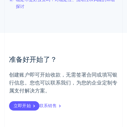
罗马尼亚
探讨
English
马尔他
English
马来西亚
English
简体中文
美国
English
Español
简体中文
墨西哥
Español
English
准备好开始了？
挪威
English
葡萄牙
创建账户即可开始收款，无需签署合同或填写银
Português
English
行信息。您也可以联系我们，为您的企业定制专
日本
日本語
English
属支付解决方案。
瑞典
Svenska
English
瑞士
立即开始
联系销售
Deutsch
Français
Italiano
English
塞浦路斯
English