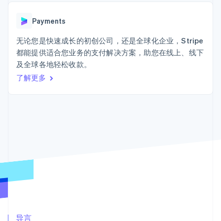
加密货币
上
Stripe Sigma
产品路线图
SaaS
自定义报告
购买
Terminal
Sessions 年度大会
线下支付
Data Pipeline
Payments
招聘
数据同步
Authorization
资讯中心
Boost
资源
无论您是快速成长的初创公司，还是全球化企业，Stripe
Stripe Press
支付成功率优
按行业
都能提供适合您业务的支付解决方案，助您在线上、线下
化
应用集成
及全球各地轻松收款。
Link
AI 企业
代码示例
加速结账
创作者经济
开发者博客
了解更多
联系
Financial
游戏
API 状态
Connections
酒店、旅游与休闲
联系销售
关联金融账户
保险
成为合作伙伴
数据
媒体与娱乐
非营利组织
专业服务
公共部门
零售
更多
Product roadmap
了解未来规划
生态系统
Radar
欺诈防范
合作伙伴
Atlas
Stripe App Marketplace
导言
初创企业注册