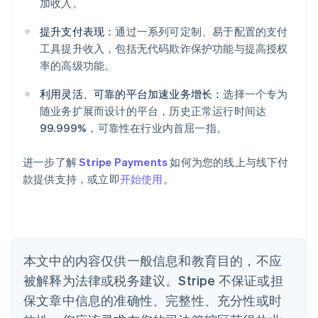
加收入。
提升支付表现：
通过一系列可定制、易于配置的支付
阿联酋
工具提升收入，包括无代码欺诈保护功能与提高授权
English
爱尔兰
率的高级功能。
English
爱沙尼亚
利用灵活、可靠的平台加速业务增长：
选择一个专为
English
随业务扩展而设计的平台，历史正常运行时间达
奥地利
99.999%，可靠性在行业内首屈一指。
Deutsch
English
澳大利亚
进一步了解
Stripe Payments
如何为您的线上与线下付
English
巴西
款提供支持，或立即
开始使用
。
Português
English
保加利亚
English
比利时
Nederlands
Français
Deutsch
English
本文中的内容仅供一般信息和教育目的，不应
波兰
被解释为法律或税务建议。Stripe 不保证或担
English
丹麦
保文章中信息的准确性、完整性、充分性或时
English