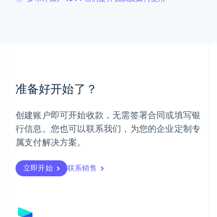
马尔他
English
马来西亚
English
简体中文
美国
English
Español
简体中文
墨西哥
Español
English
准备好开始了？
挪威
English
葡萄牙
创建账户即可开始收款，无需签署合同或填写银
Português
English
行信息。您也可以联系我们，为您的企业定制专
日本
日本語
English
属支付解决方案。
瑞典
Svenska
English
瑞士
立即开始
联系销售
Deutsch
Français
Italiano
English
塞浦路斯
English
斯洛伐克
English