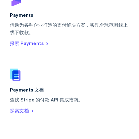
斯洛文尼亚
English
Italiano
Payments
泰国
ไทย
English
借助为各种企业打造的支付解决方案，实现全球范围线上
希腊
线下收款。
English
探索 Payments
西班牙
Español
English
新加坡
English
简体中文
新西兰
English
匈牙利
English
Payments 文档
意大利
查找 Stripe 的付款 API 集成指南。
Italiano
English
印度
探索文档
English
英国
English
直布罗陀
English