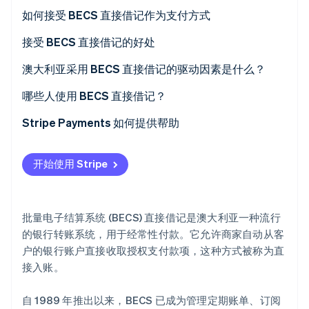
初创企业注册
对于客户
如何接受 BECS 直接借记作为支付方式
Climate
对于商家
对于澳大利亚境内的商家
接受 BECS 直接借记的好处
碳移除
Identity
对于澳大利亚境外的商家
提高效率，降低成本
澳大利亚采用 BECS 直接借记的驱动因素是什么？
在线身份验证
接受 BECS 的步骤
改善现金流和可预测性
哪些人使用 BECS 直接借记？
其他注意事项
提升客户体验和留存率
企业用户与行业
Stripe Payments 如何提供帮助
客户细分
Stripe Sessions 2026
开始使用 Stripe
了解 Stripe 如何为 AI 构建经济基础设施。
立即观看
批量电子结算系统 (BECS) 直接借记是澳大利亚一种流行
的银行转账系统，用于经常性付款。它允许商家自动从客
户的银行账户直接收取授权支付款项，这种方式被称为直
接入账。
自 1989 年推出以来，BECS 已成为管理定期账单、订阅