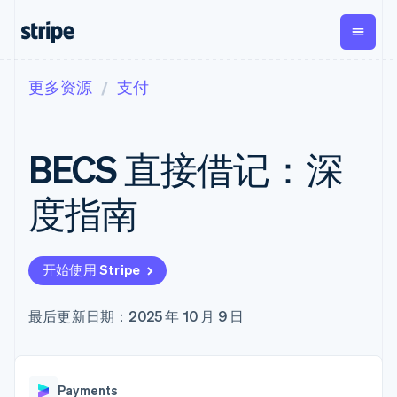
更多资源
支付
按企业阶段
文档
学习
支付
营收
资金管理
平台
易市
大型企业
Stripe 文档
博客
Payments
Billing
Treasury
初创企业
API 参考文档
客户案例
BECS 直接借记：深
在线支付
经常性收入
Con
库与 SDK
指南
企业财务
Managed
Metronome
Stripe Apps
Payments
按用量计费
Global
平台
度指南
备案商家解决
Payouts
Subscriptions
Capi
按应用场景
方案
平
支持
向第三方
订阅管理
Payment links
客户
指南
智能体商务
打款
Invoicing
Trea
加密货币
获取支持
无代码支付
一次性或定期
Capital
开始使用 Stripe
平
电子商务
接受线上付款
托管支持方案
企业融资
Checkout
账单
嵌入
嵌入式金融
实施预置结账流程
专业服务
预构建支付界
Crypto
Tax
融服
财务自动化
构建平台或交易市场
最后更新日期：2025 年 10 月 9 日
钱包、稳
面
销售税和增值
Iss
全球化企业
管理订阅
定币发行
Elements
税自动化
实体
应用内支付
提供按用量计费
灵活的 UI 组件
和发卡基
Crypto
Revenue
虚拟
交易市场
发行稳定币支持的支付卡
Onramp
Payment
Recognition
础设施
公司
资金管理
通过智能体配置和管理服
可嵌入的
methods
会计自动化
Payments
平台
务