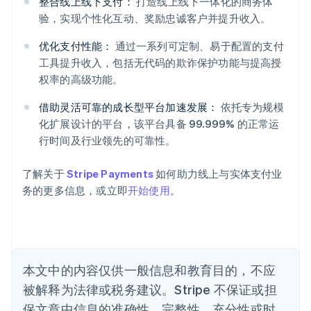
整合线上线下支付：
打造线上线下一体化的商务体
阿联酋
验，实现个性化互动、奖励忠诚客户并提升收入。
English
爱尔兰
优化支付性能：
通过一系列可定制、易于配置的支付
English
工具提升收入，包括无代码的欺诈保护功能与提高授
爱沙尼亚
权率的高级功能。
English
奥地利
借助灵活可靠的成长型平台加速发展：
依托专为规模
Deutsch
English
化扩展设计的平台，该平台具备 99.999% 的正常运
澳大利亚
行时间及行业领先的可靠性。
English
巴西
Português
English
了解关于
Stripe Payments
如何助力线上与实体支付业
保加利亚
务的更多信息，或立即
开始使用
。
English
比利时
Nederlands
Français
Deutsch
English
波兰
English
丹麦
本文中的内容仅供一般信息和教育目的，不应
English
被解释为法律或税务建议。Stripe 不保证或担
德国
保文章中信息的准确性、完整性、充分性或时
Deutsch
English