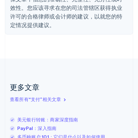
法国
效性。您应该寻求在您的司法管辖区获得执业
Français
English
许可的合格律师或会计师的建议，以就您的特
芬兰
定情况提供建议。
English
Svenska
荷兰
Nederlands
English
加拿大
English
Français
捷克
English
克罗地亚
English
Italiano
拉脱维亚
更多文章
English
立陶宛
查看所有“支付”相关文章
English
列支敦士登
Deutsch
English
卢森堡
美元银行转账：商家深度指南
Français
Deutsch
English
PayPal：深入指南
罗马尼亚
多币种账户 101：它们是什么以及如何使用
English