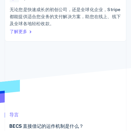
接入 125+ 种支
加密货币
Stripe Sigma
产品路线图
SaaS
付方式
自定义报告
购买
Sessions 年度大会
无论您是快速成长的初创公司，还是全球化企业，Stripe
Terminal
Data Pipeline
招聘
都能提供适合您业务的支付解决方案，助您在线上、线下
线下支付
数据同步
资讯中心
Authorization
资源
及全球各地轻松收款。
Stripe Press
Boost
按行业
了解更多
支付成功率优
应用集成
化
AI 企业
代码示例
Link
创作者经济
开发者博客
联系
加速结账
游戏
API 状态
Financial
酒店、旅游与休闲
联系销售
Connections
保险
成为合作伙伴
关联金融账户
媒体与娱乐
数据
非营利组织
专业服务
公共部门
零售
更多
Product roadmap
了解未来规划
生态系统
导言
Radar
合作伙伴
欺诈防范
BECS 直接借记的运作机制是什么？
Stripe App Marketplace
Atlas