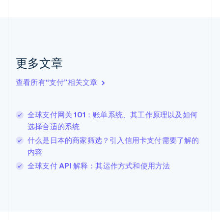
Nederlands
English
加拿大
English
Français
捷克
English
克罗地亚
更多文章
English
Italiano
拉脱维亚
查看所有“支付”相关文章
English
立陶宛
English
全球支付网关 101：账单系统、其工作原理以及如何
列支敦士登
选择合适的系统
Deutsch
English
卢森堡
什么是日本的商家筛选？引入信用卡支付需要了解的
Français
Deutsch
English
内容
罗马尼亚
全球支付 API 解释：其运作方式和使用方法
English
马尔他
English
马来西亚
English
简体中文
美国