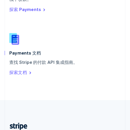
English
探索 Payments
西班牙
Español
English
新加坡
English
简体中文
新西兰
English
匈牙利
English
Payments 文档
意大利
查找 Stripe 的付款 API 集成指南。
Italiano
English
印度
探索文档
English
英国
English
直布罗陀
English
中国内地
简体中文
English
中国香港特别行政区
English
简体中文