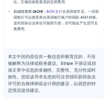
比，它确实收取更高的交易费用。
English
奥地利
自动结算所 (ACH)：
ACH 支付
在美国很常见。一些英
Deutsch
English
国银行可以接受来自美国银行账户的国际 ACH 转账。
澳大利亚
这对国际企业来说可能很方便，但可能会产生货币兑
English
巴西
换费用。
Português
English
保加利亚
English
比利时
Nederlands
Français
Deutsch
English
本文中的内容仅供一般信息和教育目的，不应
波兰
被解释为法律或税务建议。Stripe 不保证或担
English
丹麦
保文章中信息的准确性、完整性、充分性或时
English
效性。您应该寻求在您的司法管辖区获得执业
德国
Deutsch
English
许可的合格律师或会计师的建议，以就您的特
法国
定情况提供建议。
Français
English
芬兰
English
Svenska
荷兰