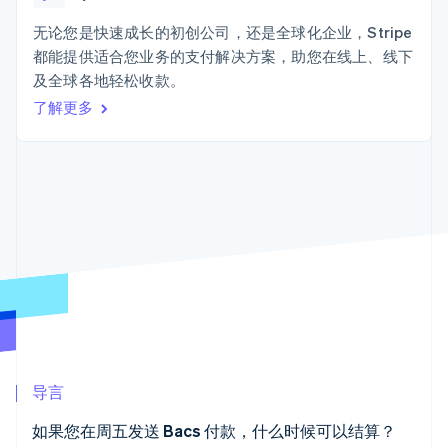
加密货币
上
Stripe Sigma
产品路线图
SaaS
自定义报告
购买
Terminal
Sessions 年度大会
无论您是快速成长的初创公司，还是全球化企业，Stripe
线下支付
Data Pipeline
招聘
都能提供适合您业务的支付解决方案，助您在线上、线下
数据同步
Authorization
资讯中心
Boost
资源
及全球各地轻松收款。
Stripe Press
支付成功率优
按行业
了解更多
化
应用集成
Link
AI 企业
代码示例
加速结账
创作者经济
开发者博客
联系
Financial
游戏
API 状态
Connections
酒店、旅游与休闲
联系销售
关联金融账户
保险
成为合作伙伴
数据
媒体与娱乐
非营利组织
专业服务
公共部门
零售
更多
Product roadmap
了解未来规划
生态系统
Radar
导言
欺诈防范
合作伙伴
Atlas
如果您在周五发送 Bacs 付款，什么时候可以结算？
Stripe App Marketplace
初创企业注册