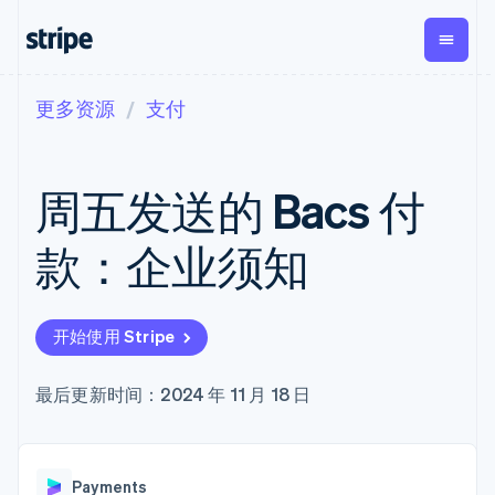
更多资源
支付
按企业阶段
文档
学习
支付
营收
资金管理
平台
易市
大型企业
Stripe 文档
博客
Payments
Billing
Treasury
初创企业
API 参考文档
客户案例
周五发送的 Bacs 付
在线支付
经常性收入
Con
库与 SDK
指南
企业财务
Managed
Metronome
Stripe Apps
Payments
按用量计费
Global
平台
款：企业须知
备案商家解决
Payouts
Subscriptions
Capi
按应用场景
方案
平
支持
向第三方
订阅管理
Payment links
客户
指南
智能体商务
打款
Invoicing
Trea
加密货币
获取支持
无代码支付
一次性或定期
Capital
开始使用 Stripe
平
电子商务
接受线上付款
托管支持方案
企业融资
Checkout
账单
嵌入
嵌入式金融
实施预置结账流程
专业服务
预构建支付界
Crypto
Tax
融服
财务自动化
构建平台或交易市场
最后更新时间：2024 年 11 月 18 日
钱包、稳
面
销售税和增值
Iss
全球化企业
管理订阅
定币发行
Elements
税自动化
实体
应用内支付
提供按用量计费
灵活的 UI 组件
和发卡基
Crypto
Revenue
虚拟
交易市场
发行稳定币支持的支付卡
Onramp
支付方式
Recognition
础设施
公司
资金管理
通过智能体配置和管理服
可嵌入的
支持 125 种以
会计自动化
Payments
平台
务