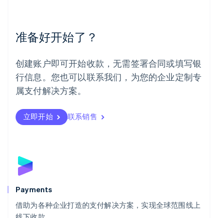
English
Español
简体中文
墨西哥
Español
English
准备好开始了？
挪威
English
葡萄牙
创建账户即可开始收款，无需签署合同或填写银
Português
English
行信息。您也可以联系我们，为您的企业定制专
日本
日本語
English
属支付解决方案。
瑞典
Svenska
English
瑞士
立即开始
联系销售
Deutsch
Français
Italiano
English
塞浦路斯
English
斯洛伐克
English
斯洛文尼亚
English
Italiano
Payments
泰国
ไทย
English
借助为各种企业打造的支付解决方案，实现全球范围线上
希腊
线下收款。