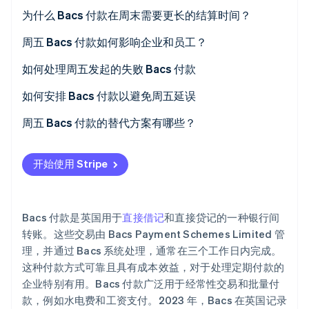
为什么 Bacs 付款在周末需要更长的结算时间？
Climate
碳移除
周五 Bacs 付款如何影响企业和员工？
Identity
在线身份验证
如何处理周五发起的失败 Bacs 付款
如何安排 Bacs 付款以避免周五延误
周五 Bacs 付款的替代方案有哪些？
Stripe Sessions 2026
了解 Stripe 如何为 AI 构建经济基础设施。
开始使用 Stripe
立即观看
Bacs 付款是英国用于
直接借记
和直接贷记的一种银行间
转账。这些交易由 Bacs Payment Schemes Limited 管
理，并通过 Bacs 系统处理，通常在三个工作日内完成。
这种付款方式可靠且具有成本效益，对于处理定期付款的
企业特别有用。Bacs 付款广泛用于经常性交易和批量付
款，例如水电费和工资支付。2023 年，Bacs 在英国记录