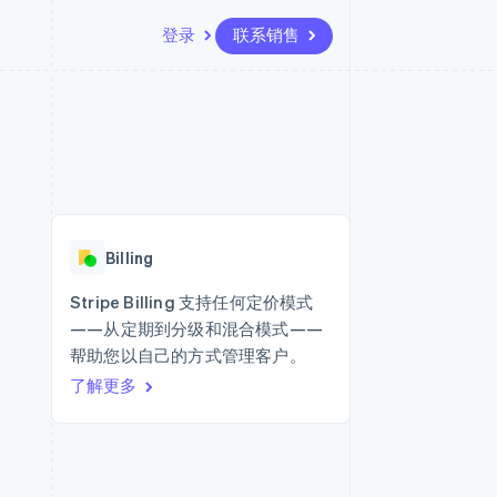
登录
联系销售
资源
生态系统
联系
场
更多
应用集成
合作伙伴
联系销售
Product roadmap
代码示例
Stripe App Marketplace
成为合作伙伴
了解未来规划
开发者博客
版
API 状态
Radar
欺诈防范
台版
Billing
务
Atlas
初创企业注册
Stripe Billing 支持任何定价模式
卡
——从定期到分级和混合模式——
Climate
碳移除
帮助您以自己的方式管理客户。
了解更多
Identity
在线身份验证