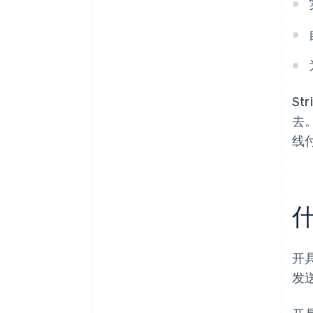
S
去
线
什
开
发