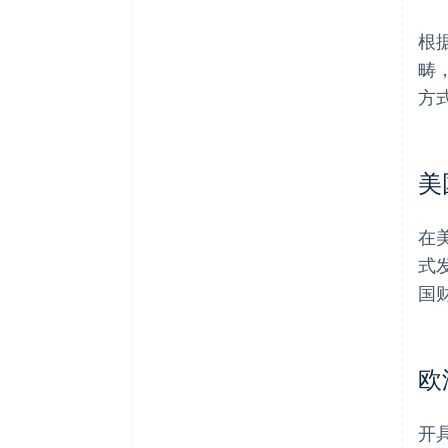
根
畴
方
美
在
式
国
欧
开