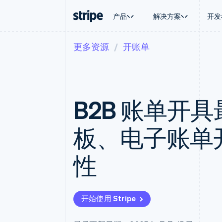
产品
解决方案
开发
更多资源
开账单
按企业阶段
文档
学习
按应用场
支持
支付
营收
大型企业
Stripe 文档
博客
智能体
获取支
Payments
Billing
初创企业
API 参考文档
客户案例
加密货
托管支
在线支付
经常性收入
库与 SDK
指南
电子商
专业服
Managed Payments
Metronome
Stripe Apps
B2B 账单开
嵌入式
备案商家解决方案
按用量计费
财务自
Payment links
Subscriptions
全球化
无代码支付
订阅管理
应用内
板、电子账单
Checkout
Invoicing
交易市
预构建支付界面
一次性或定期账单
资金管
Elements
Tax
平台
性
灵活的 UI 组件
销售税和增值税自动
SaaS
Payment methods
Revenue Recogniti
接入 125+ 种支付方式
会计自动化
Terminal
Stripe Sigma
线下支付
自定义报告
开始使用 Stripe
Authorization Boost
Data Pipeline
支付成功率优化
数据同步
Link