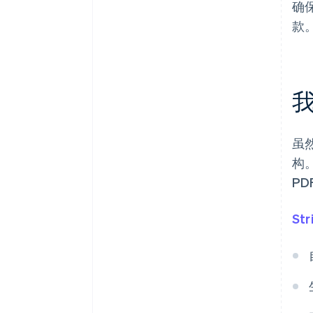
确
款
我
虽
构
P
Str