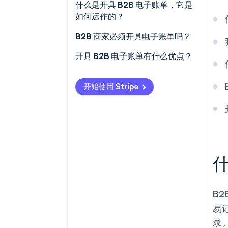
什么是开具 B2B 电子账单，它是
如何运作的？
B2B 商家必须开具电子账单吗？
美国
开具 B2B 电子账单有什么优点？
欧洲
更快付款
开始使用 Stripe
拉丁美洲
减少错误和开单争议
亚洲和中东
降低运营成本
自动化工作流程
实时追踪和审计准备情况
什
简化合规流程
B2
易
录