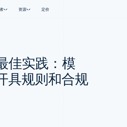
者
资源
定价
景
指南
按行业
公司
资金管理
平台和交易市
商务
持
接受线上付款
AI 企业
产品路线图
Treasury
Connect
币
持方案
实施预置结账流程
创作者经济
Sessions 年度大会
企业财务
平台支付
务
务
构建平台或交易市场
游戏
招聘
Global Payouts
Capital 平台
具最佳实践：模
金融
管理订阅
酒店、旅游与休闲
资讯中心
向第三方打款
客户融资
动化
提供按用量计费
保险
Stripe Press
Capital
Treasury 平
企业
发行稳定币支持的支付卡
媒体与娱乐
企业融资
嵌入式金融服
支付
通过智能体配置和管理服务
非营利组织
开具规则和合规
Crypto
Issuing
场
专业服务
钱包、稳定币发行和发卡基础设
实体卡和虚拟
理
公共部门
施
零售
化
Crypto Onramp
on
可嵌入的加密货币购买