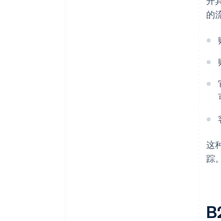
开
的
这
踪
B