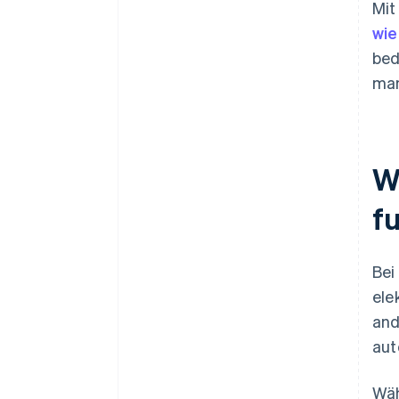
Mit
wi
bed
man
W
fu
Bei
ele
and
aut
Wäh