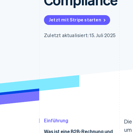
Optimierung der
Datensynchronisier
Autorisierungsraten
Link
Beschleunigter Bezahlvorgang
Jetzt mit Stripe starten
Financial Connections
Verbundene Finanzdaten
Zuletzt aktualisiert: 15. Juli 2025
Einführung
Die
um
Was ist eine B2B-Rechnung und