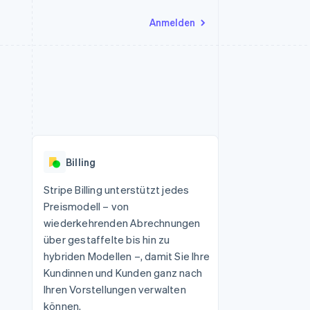
Anmelden
Ressourcen
Ecosystem
Kontakt
nd Marktplätze
Mehr
App-Integrationen
Partner
Sales-Team kontaktieren
Product roadmap
Code-Beispiele
Stripe App-Marktplatz
Partner werden
Ausblick
 Plattformen
Entwickler-Blog
 platforms
eit
API-Status
Radar
Betrugsprävention
eistungen
Billing
Atlas
onen
virtuelle Karten
Start-up-Gründung
Stripe Billing unterstützt jedes
Preismodell – von
Climate
CO₂-Entnahme
wiederkehrenden Abrechnungen
über gestaffelte bis hin zu
Identity
Online-Identitätsprüfung
hybriden Modellen –, damit Sie Ihre
Kundinnen und Kunden ganz nach
Ihren Vorstellungen verwalten
können.