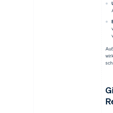
Auß
wir
sch
G
R