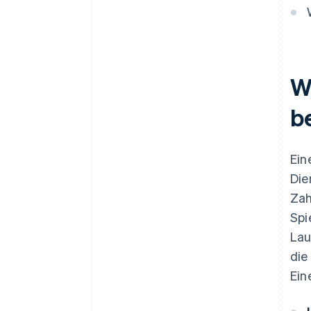
Niedrigere Betriebskosten
Automatisierte Workflows
Nachverfolgung in Echtzeit und
Auditbereitschaft
W
Einfachere Compliance
b
Ein
Die
Zah
Spi
Lau
die
Ein