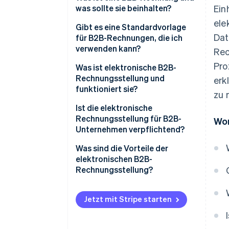
was sollte sie beinhalten?
Ein
ele
Gibt es eine Standardvorlage
Dat
für B2B-Rechnungen, die ich
verwenden kann?
Rec
Pro
Was ist elektronische B2B-
Rechnungsstellung und
erk
funktioniert sie?
zu 
Ist die elektronische
Rechnungsstellung für B2B-
Wor
Unternehmen verpflichtend?
USA
Was sind die Vorteile der
elektronischen B2B-
Europa
Rechnungsstellung?
Lateinamerika
Schnellere Zahlungen
Jetzt mit Stripe starten
Asien und Naher Osten
Weniger Fehler und
Abrechnungsstreitigkeiten