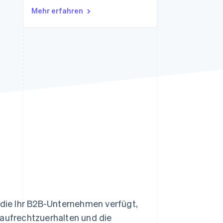
Mehr erfahren
Stripe-Sessions 2026
Erfahren Sie, wie Stripe
Lösungen für die
Wirtschaftsinfrastruktur
für KI aufbaut.
Jetzt ansehen
r die Ihr B2B-Unternehmen verfügt,
ufrechtzuerhalten und die