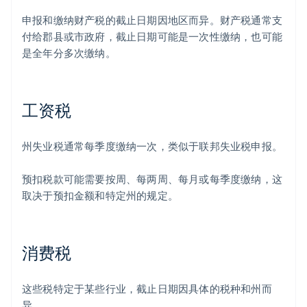
申报和缴纳财产税的截止日期因地区而异。财产税通常支
付给郡县或市政府，截止日期可能是一次性缴纳，也可能
是全年分多次缴纳。
工资税
州失业税通常每季度缴纳一次，类似于联邦失业税申报。
阿联酋
English
爱尔兰
预扣税款可能需要按周、每两周、每月或每季度缴纳，这
English
取决于预扣金额和特定州的规定。
爱沙尼亚
English
奥地利
Deutsch
English
消费税
澳大利亚
English
巴西
这些税特定于某些行业，截止日期因具体的税种和州而
Português
English
异。