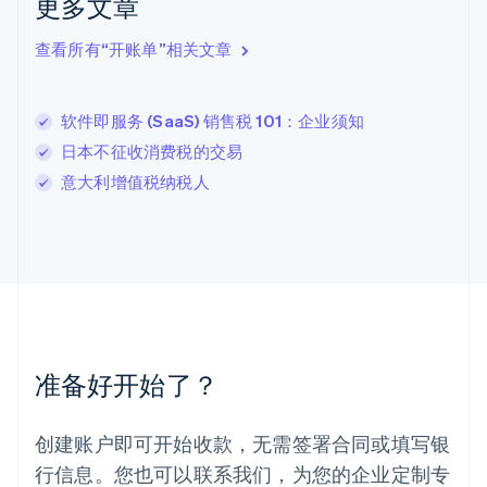
更多文章
拉脱维亚
English
查看所有“开账单”相关文章
立陶宛
English
列支敦士登
软件即服务 (SaaS) 销售税 101：企业须知
Deutsch
English
卢森堡
日本不征收消费税的交易
Français
Deutsch
English
意大利增值税纳税人
罗马尼亚
English
马尔他
English
马来西亚
English
简体中文
美国
English
Español
简体中文
墨西哥
准备好开始了？
Español
English
挪威
English
创建账户即可开始收款，无需签署合同或填写银
葡萄牙
行信息。您也可以联系我们，为您的企业定制专
Português
English