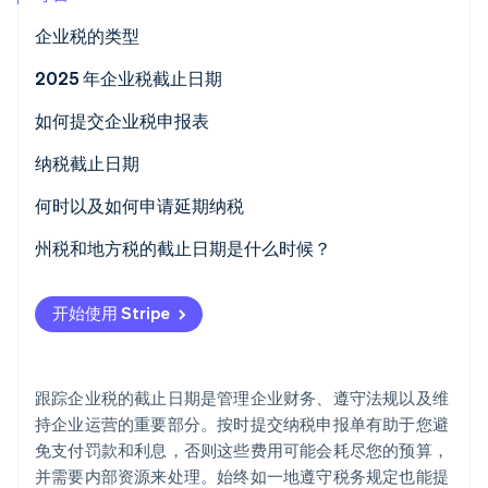
企业税的类型
联邦税
2025 年企业税截止日期
Stripe Sessions 2026
州税
如何提交企业税申报表
了解 Stripe 如何为 AI 构建经济基础设施。
立即观看
整理财务记录
纳税截止日期
确定需提交的税务表格
预估税款缴纳
何时以及如何申请延期纳税
计算收入和费用
雇佣税
州税和地方税的截止日期是什么时候？
填写表格
消费税
州所得税
开始使用 Stripe
审核准确性
销售税
销售税
提交申报表
公司所得税
财产税
跟踪企业税的截止日期是管理企业财务、遵守法规以及维
保留所有记录
合伙企业和 S 型公司申报表
工资税
持企业运营的重要部分。按时提交纳税申报单有助于您避
免支付罚款和利息，否则这些费用可能会耗尽您的预算，
为下一年提前规划
消费税
并需要内部资源来处理。始终如一地遵守税务规定也能提