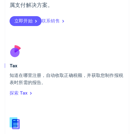
日本
属支付解决方案。
日本語
English
瑞典
立即开始
联系销售
Svenska
English
瑞士
Deutsch
Français
Italiano
English
塞浦路斯
English
斯洛伐克
English
斯洛文尼亚
Tax
English
Italiano
知道在哪里注册，自动收取正确税额，并获取您制作报税
泰国
ไทย
English
表时所需的报告。
希腊
探索 Tax
English
西班牙
Español
English
新加坡
English
简体中文
新西兰
English