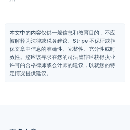
保加利亚
English
比利时
Nederlands
Français
Deutsch
English
波兰
本文中的内容仅供一般信息和教育目的，不应
English
丹麦
被解释为法律或税务建议。Stripe 不保证或担
English
保文章中信息的准确性、完整性、充分性或时
德国
效性。您应该寻求在您的司法管辖区获得执业
Deutsch
English
法国
许可的合格律师或会计师的建议，以就您的特
Français
English
定情况提供建议。
芬兰
English
Svenska
荷兰
Nederlands
English
加拿大
English
Français
捷克
English
克罗地亚
English
Italiano