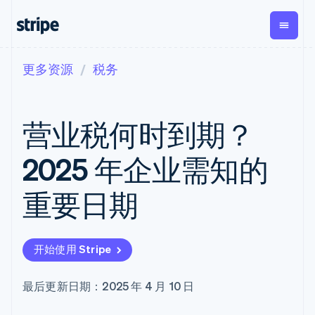
更多资源
税务
按企业阶段
文档
学习
支付
营收
资金管
平台
理
易市
大型企业
Stripe 文档
博客
Payments
Billing
初创企业
API 参考文档
客户案例
营业税何时到期？
在线支付
经常性收入
Global
Conn
库与 SDK
指南
Managed
Metronome
Payouts
Stripe Apps
Payments
按用量计费
平台
2025 年企业需知的
备案商家解决
Subscriptions
向第三
按应用场景
方案
方打款
支持
订阅管理
Payment links
Crypto
重要日期
指南
智能体商务
Invoicing
钱包、
加密货币
获取支持
无代码支付
一次性或定期
稳定币
电子商务
接受线上付款
托管支持方案
Checkout
账单
发行和
嵌入式金融
实施预置结账流程
专业服务
预构建支付界
Tax
发卡基
开始使用 Stripe
财务自动化
构建平台或交易市场
面
销售税和增值
础设施
全球化企业
管理订阅
Elements
税自动化
应用内支付
提供按用量计费
灵活的 UI 组件
Revenue
最后更新日期：2025 年 4 月 10 日
交易市场
发行稳定币支持的支付卡
Payment
Recognition
公司
资金管理
通过智能体配置和管理服
methods
会计自动化
平台
务