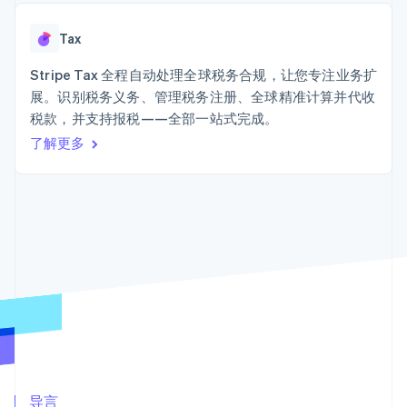
接入 125+ 种支
Stripe Sigma
产品路线图
SaaS
付方式
自定义报告
Sessions 年度大会
Terminal
Data Pipeline
Tax
招聘
线下支付
数据同步
资讯中心
Authorization
资源
Stripe Tax 全程自动处理全球税务合规，让您专注业务扩
Stripe Press
Boost
按行业
展。识别税务义务、管理税务注册、全球精准计算并代收
支付成功率优
应用集成
税款，并支持报税——全部一站式完成。
化
AI 企业
代码示例
Link
创作者经济
开发者博客
了解更多
联系
加速结账
游戏
API 状态
酒店、旅游与休闲
联系销售
保险
成为合作伙伴
媒体与娱乐
非营利组织
更多
专业服务
Product roadmap
公共部门
了解未来规划
零售
Radar
欺诈防范
Atlas
生态系统
初创企业注册
合作伙伴
Climate
Stripe App Marketplace
碳移除
导言