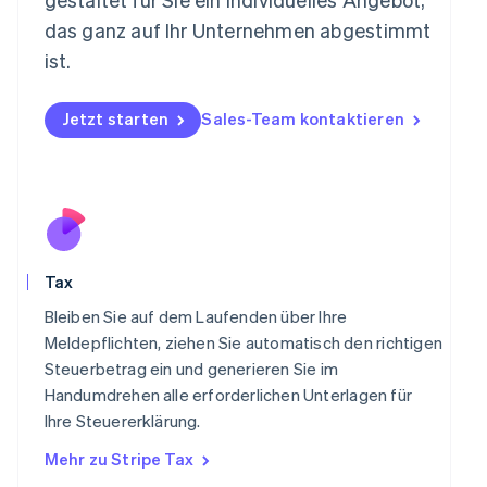
Español
English
Neuseeland
das ganz auf Ihr Unternehmen abgestimmt
English
ist.
Niederlande
Nederlands
English
Norwegen
Jetzt starten
Sales-Team kontaktieren
English
Österreich
Deutsch
English
Polen
English
Portugal
Português
English
Tax
Rumänien
English
Bleiben Sie auf dem Laufenden über Ihre
Schweden
Meldepflichten, ziehen Sie automatisch den richtigen
Svenska
English
Steuerbetrag ein und generieren Sie im
Schweiz
Handumdrehen alle erforderlichen Unterlagen für
Deutsch
Français
Italiano
English
Singapur
Ihre Steuererklärung.
English
简体中文
Mehr zu Stripe Tax
Slowakei
English