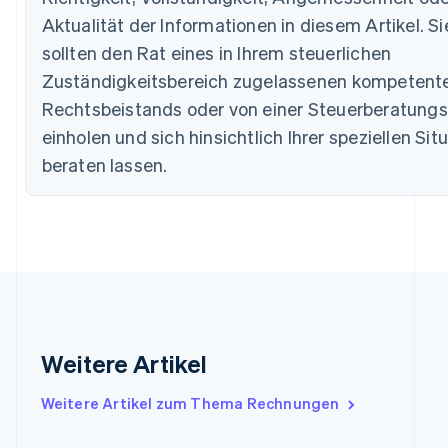
Português
English
Aktualität der Informationen in diesem Artikel. Si
Bulgarien
English
sollten den Rat eines in Ihrem steuerlichen
Dänemark
Zuständigkeitsbereich zugelassenen kompetent
English
Deutschland
Rechtsbeistands oder von einer Steuerberatungs
Deutsch
English
einholen und sich hinsichtlich Ihrer speziellen Sit
Estland
beraten lassen.
English
Festlandchina
简体中文
English
Finnland
English
Svenska
Frankreich
Français
English
Gibraltar
English
Griechenland
Weitere Artikel
English
Indien
Weitere Artikel zum Thema Rechnungen
English
Irland