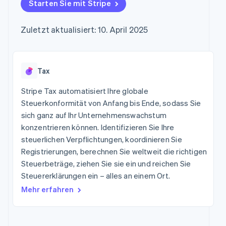
Data Pipeline
Starten Sie mit Stripe
Marktplatz auf
Geldmanagement
Zugriff auf mehr als
Datensynchronisierung
Produkt-Roadmap
Grundlagen der
Plattformen
125
Stripe Sessions
Abonnementverwaltung
SaaS
Zuletzt aktualisiert: 10. April 2025
Terminal
Karriere
Zahlungen vor Ort
Newsroom
So setzen Sie
Authorization
Stripe Press
nutzungsbasierte
Boost
Abrechnung um
Nach Branche
Optimierung der
Tax
Stablecoin-gestützte
Autorisierungsraten
Karten ausgeben: So
Link
KI-Unternehmen
Kontakt
geht´s
Stripe Tax automatisiert Ihre globale
Beschleunigter
Creator Economy
Bereitstellung und
Steuerkonformität von Anfang bis Ende, sodass Sie
Bezahlvorgang
Gaming
Verwaltung von
Sales-Team
sich ganz auf Ihr Unternehmenswachstum
Financial
Bewirtung, Reisen und
Diensten mit Agenten
kontaktieren
Connections
Freizeit
konzentrieren können. Identifizieren Sie Ihre
Partner werden
Verbundene
Versicherungen
steuerlichen Verpflichtungen, koordinieren Sie
Medien und
Finanzdaten
Registrierungen, berechnen Sie weltweit die richtigen
Unterhaltung
Ressourcen
Gemeinnützige
Steuerbeträge, ziehen Sie sie ein und reichen Sie
Organisationen
Steuererklärungen ein – alles an einem Ort.
App-Integrationen
Fachdienstleistungen
Mehr
Code-Beispiele
Öffentlicher Sektor
Mehr erfahren
Product roadmap
Entwickler-Blog
Einzelhandel
Ausblick
API-Status
Radar