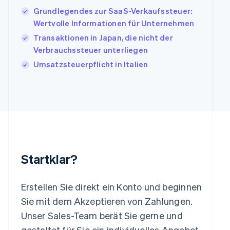
English
Grundlegendes zur SaaS-Verkaufssteuer:
Italien
Wertvolle Informationen für Unternehmen
Italiano
English
Japan
Transaktionen in Japan, die nicht der
日本語
English
Verbrauchssteuer unterliegen
Kanada
Umsatzsteuerpflicht in Italien
English
Français
Kroatien
English
Italiano
Lettland
English
Liechtenstein
Deutsch
English
Litauen
English
Startklar?
Luxemburg
Français
Deutsch
English
Malaysia
Erstellen Sie direkt ein Konto und beginnen
English
简体中文
Malta
Sie mit dem Akzeptieren von Zahlungen.
English
Unser Sales-Team berät Sie gerne und
Mexiko
gestaltet für Sie ein individuelles Angebot,