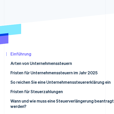
Betrugsprävention
Ecosystem
Atlas
Start-up-Gründung
Partner
Stripe App-Marktplatz
Climate
CO₂-Entnahme
Identity
Online-Identitätsprüfung
Einführung
Arten von Unternehmenssteuern
Stripe-Sessions 2026
Bundessteuern
Fristen für Unternehmenssteuern im Jahr 2025
Erfahren Sie, wie Stripe Lösungen für die Wir
Jetzt ansehen
Steuern auf Bundesstaatenebene
So reichen Sie eine Unternehmenssteuererklärung ein
Finanzunterlagen organisieren
Fristen für Steuerzahlungen
Bestimmen, welche Steuerformulare eingereicht werden
Geschätzte Steuerzahlungen
Wann und wie muss eine Steuerverlängerung beantragt
werden?
Einnahmen und Ausgaben berechnen
Lohnsteuer