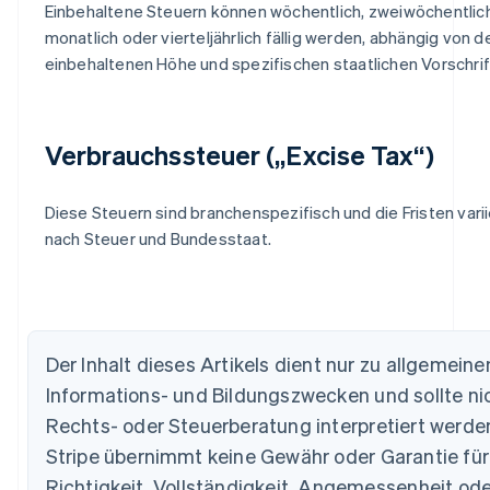
Einbehaltene Steuern können wöchentlich, zweiwöchentlich
monatlich oder vierteljährlich fällig werden, abhängig von d
einbehaltenen Höhe und spezifischen staatlichen Vorschrif
Verbrauchssteuer („Excise Tax“)
Diese Steuern sind branchenspezifisch und die Fristen varii
nach Steuer und Bundesstaat.
Der Inhalt dieses Artikels dient nur zu allgemeine
Australien
Informations- und Bildungszwecken und sollte nic
English
Rechts- oder Steuerberatung interpretiert werde
Belgien
Stripe übernimmt keine Gewähr oder Garantie für
Nederlands
Français
Deutsch
English
Brasilien
Richtigkeit, Vollständigkeit, Angemessenheit ode