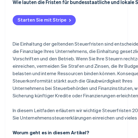
Wie lauten die Fristen für bundesstaatliche und lokale 
Formulare ausfüllen
Verbrauchssteuer („Excise Tax“)
Einkommensteuer auf Bundesstaatenebene
Auf Richtigkeit überprüfen
Sales Tax
Starten Sie mit Stripe
Sales Tax
Erklärung einreichen
Körperschaftsteuer
Grundsteuer
Bewahren Sie alle Ihre Aufzeichnungen auf
Erklärungen von Personengesellschaft und S Corp
Die Einhaltung der geltenden Steuerfristen sind entscheid
Lohnsteuer
die Finanzlage Ihres Unternehmens, die Einhaltung gesetzli
Planen Sie für das nächste Jahr
Vorschriften und den Betrieb. Wenn Sie Ihre Steuern rechtz
Verbrauchssteuer („Excise Tax“)
einreichen, vermeiden Sie Strafen und Zinsen, die Ihr Budg
belasten und interne Ressourcen binden können. Konsequ
Steuerkonformität stärkt auch die Glaubwürdigkeit Ihres
Unternehmens bei Steuerbehörden und Finanzinstituten, w
Sicherung künftiger Kredite oder Finanzierungen erleichter
In diesem Leitfaden erläutern wir wichtige Steuerfristen 2
Sie Unternehmenssteuererklärungen einreichen und vieles
Worum geht es in diesem Artikel?