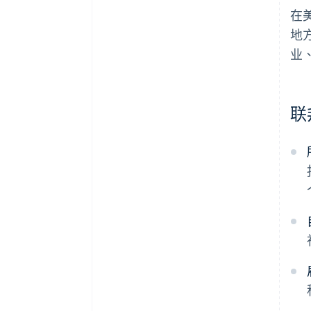
在
地
业
联