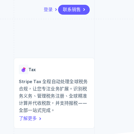
登录
联系销售
资源
生态系统
联系
场
更多
应用集成
合作伙伴
联系销售
Product roadmap
代码示例
Stripe App Marketplace
成为合作伙伴
了解未来规划
开发者博客
API 状态
Radar
欺诈防范
Tax
Atlas
初创企业注册
Stripe Tax 全程自动处理全球税务
合规，让您专注业务扩展。识别税
Climate
碳移除
务义务、管理税务注册、全球精准
计算并代收税款，并支持报税——
全部一站式完成。
了解更多