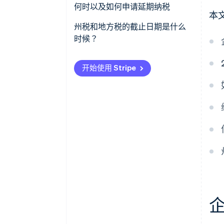
确定需提交的税务表格
预估税款缴纳
何时以及如何申请延期纳税
本
计算收入和费用
雇佣税
州税和地方税的截止日期是什么
时候？
填写表格
消费税
州所得税
审核准确性
销售税
开始使用 Stripe
销售税
提交申报表
公司所得税
财产税
保留所有记录
合伙企业和 S 型公司申报表
工资税
为下一年提前规划
消费税