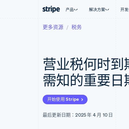
产品
解决方案
开发
更多资源
税务
按企业阶段
文档
学习
按应用场
支持
支付
营收
大型企业
Stripe 文档
博客
智能体
获取支
Payments
Billing
初创企业
API 参考文档
客户案例
加密货
托管支
在线支付
经常性收入
库与 SDK
指南
电子商
专业服
Managed Payments
Metronome
Stripe Apps
营业税何时到期
嵌入式
备案商家解决方案
按用量计费
财务自
Payment links
Subscriptions
全球化
无代码支付
订阅管理
应用内
需知的重要日
Checkout
Invoicing
交易市
预构建支付界面
一次性或定期账单
资金管
Elements
Tax
平台
灵活的 UI 组件
销售税和增值税自动
SaaS
Payment methods
Revenue Recogniti
开始使用 Stripe
接入 125+ 种支付方式
会计自动化
Authorization Boost
Stripe Sigma
支付成功率优化
自定义报告
最后更新日期：2025 年 4 月 10 日
Link
Data Pipeline
加速结账
数据同步