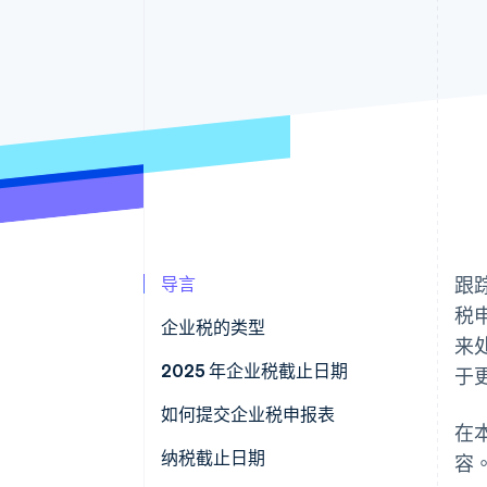
导言
跟
税
企业税的类型
来
联邦税
2025 年企业税截止日期
于
州税
如何提交企业税申报表
在
整理财务记录
纳税截止日期
容