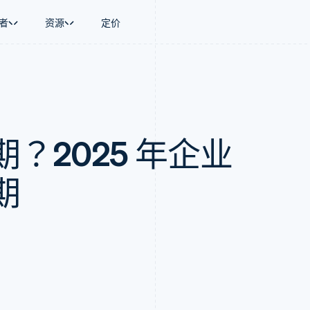
者
资源
定价
景
指南
按行业
公司
资金管理
平台和交易市
商务
持
接受线上付款
AI 企业
产品路线图
Global Payouts
Connect
币
持方案
实施预置结账流程
创作者经济
Sessions 年度大会
向第三方打款
平台支付
务
务
构建平台或交易市场
游戏
招聘
Crypto
？2025 年企业
金融
管理订阅
酒店、旅游与休闲
资讯中心
钱包、稳定币发行和发卡基础设
动化
提供按用量计费
保险
Stripe Press
施
企业
发行稳定币支持的支付卡
媒体与娱乐
支付
通过智能体配置和管理服务
非营利组织
期
场
专业服务
理
公共部门
零售
化
on