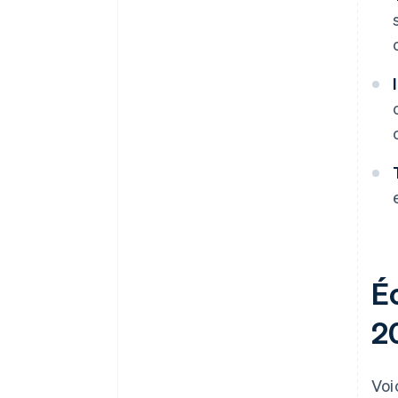
É
2
Voi