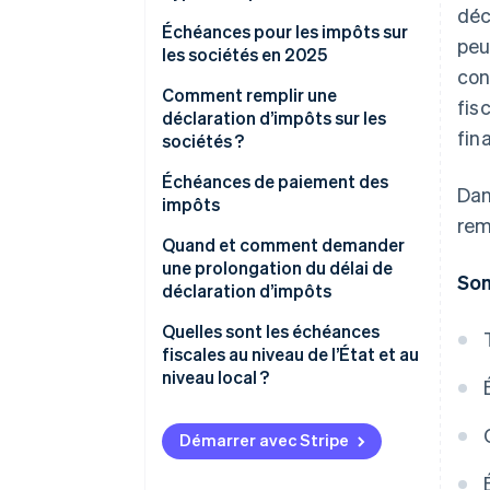
déc
Impôts fédéraux
Échéances pour les impôts sur
peu
les sociétés en 2025
Impôts d’État
con
Comment remplir une
fis
déclaration d’impôts sur les
fin
sociétés ?
Organisez vos registres
Échéances de paiement des
Dan
financiers
impôts
rem
Déterminez les formulaires
Paiements d’impôts estimatifs
Quand et comment demander
fiscaux à déposer
une prolongation du délai de
So
Impôts sur l’emploi
déclaration d’impôts
Calculez vos revenus et
Droits d’accise
dépenses
Quelles sont les échéances
fiscales au niveau de l’État et au
Taxe sur les ventes
Remplissez les formulaires
niveau local ?
Impôt sur les sociétés
Vérifiez l’exactitude
Impôt sur le revenu de l’État
Démarrer avec Stripe
Déclarations des sociétés de
Envoyez votre déclaration
Taxe sur les ventes
personnes et des sociétés de