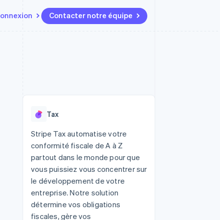
onnexion
Contacter notre équipe
Ressources
Écosystème
Contact
t marketplaces
Plus
Intégrations d'applications
Partenaires
Contacter notre équipe
Product roadmap
elle
Exemples de code
Stripe App Marketplace
Devenir partenaire
Découvrez les prochaines
r les
Blog des développeurs
évolutions
rs
État de l'API
Radar
Tax
Prévention de la fraude
ratif
Atlas
Stripe Tax automatise votre
Constitution de start-up
conformité fiscale de A à Z
Climate
partout dans le monde pour que
Élimination du carbone
vous puissiez vous concentrer sur
Identity
le développement de votre
Vérification de l'identité
entreprise. Notre solution
détermine vos obligations
fiscales, gère vos