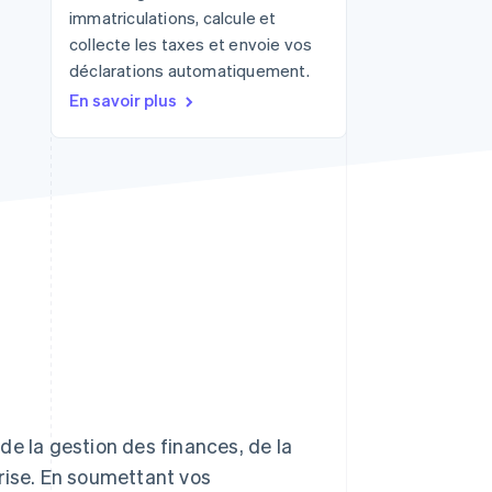
immatriculations, calcule et
collecte les taxes et envoie vos
déclarations automatiquement.
Stripe Sessions 2026
En savoir plus
Découvrez comment
Stripe construit
l’infrastructure
économique de l’IA.
Regarder la vidéo
de la gestion des finances, de la
rise. En soumettant vos