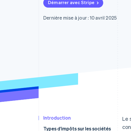
Authorization Boost
Démarrer avec Stripe
Acceptation optimisée
Link
Paiements accélérés
Dernière mise à jour : 10 avril 2025
Financial Connections
Comptes financiers associés
Introduction
Le 
con
Types d’impôts sur les sociétés