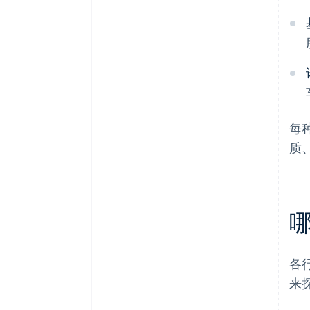
每
质
各
来