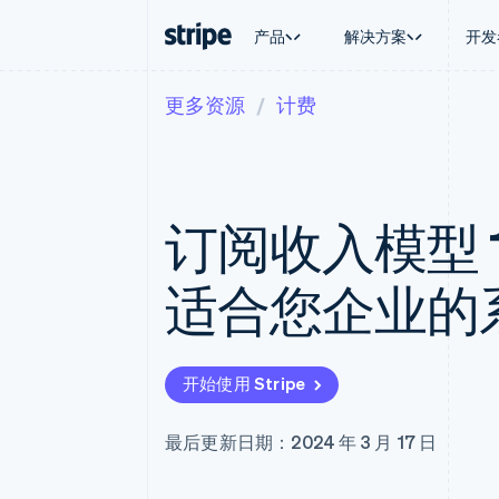
产品
解决方案
开发
更多资源
计费
按企业阶段
文档
学习
按应用场
支持
支付
营收
大型企业
Stripe 文档
博客
智能体
获取支
Payments
Billing
初创企业
API 参考文档
客户案例
加密货
托管支
在线支付
经常性收入
库与 SDK
指南
电子商
专业服
Managed Payments
Metronome
Stripe Apps
订阅收入模型 
嵌入式
备案商家解决方案
按用量计费
财务自
Payment links
Subscriptions
全球化
无代码支付
订阅管理
应用内
适合您企业的
Checkout
Invoicing
交易市
预构建支付界面
一次性或定期账单
资金管
Elements
Tax
平台
灵活的 UI 组件
销售税和增值税自动
SaaS
Payment methods
Revenue Recogniti
开始使用 Stripe
接入 125+ 种支付方式
会计自动化
Terminal
Stripe Sigma
线下支付
自定义报告
最后更新日期：2024 年 3 月 17 日
Authorization Boost
Data Pipeline
支付成功率优化
数据同步
Link