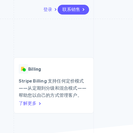
登录
联系销售
资源
生态系统
联系
场
更多
应用集成
合作伙伴
联系销售
Product roadmap
代码示例
Stripe App Marketplace
成为合作伙伴
了解未来规划
开发者博客
API 状态
Radar
欺诈防范
Billing
Atlas
初创企业注册
Stripe Billing 支持任何定价模式
——从定期到分级和混合模式——
Climate
碳移除
帮助您以自己的方式管理客户。
了解更多