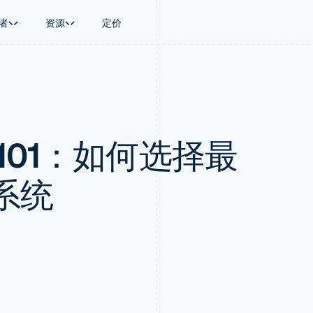
者
资源
定价
景
指南
按行业
公司
资金管理
平台和交易市
商务
持
接受线上付款
AI 企业
产品路线图
Global Payouts
Connect
币
持方案
实施预置结账流程
创作者经济
Sessions 年度大会
向第三方打款
平台支付
务
务
构建平台或交易市场
游戏
招聘
Crypto
101：如何选择最
金融
管理订阅
酒店、旅游与休闲
资讯中心
钱包、稳定币发行和发卡基础设
动化
提供按用量计费
保险
Stripe Press
施
企业
发行稳定币支持的支付卡
媒体与娱乐
支付
通过智能体配置和管理服务
非营利组织
系统
场
专业服务
理
公共部门
零售
化
on