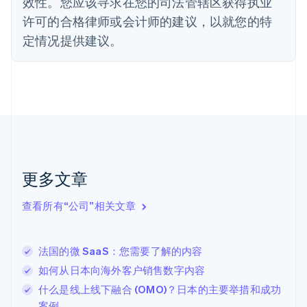
效性。您应该寻求在您的司法管辖区获得执业
法国
许可的合格律师或会计师的建议，以就您的特
Français
English
定情况提供建议。
芬兰
English
Svenska
荷兰
Nederlands
English
加拿大
English
Français
捷克
English
克罗地亚
English
Italiano
更多文章
拉脱维亚
English
查看所有“公司”相关文章
立陶宛
English
列支敦士登
法国的微 SaaS：您需要了解的内容
Deutsch
English
卢森堡
如何从日本向海外客户销售数字内容
Français
Deutsch
English
什么是线上线下融合 (OMO)？日本的主要举措和成功
罗马尼亚
案例
English