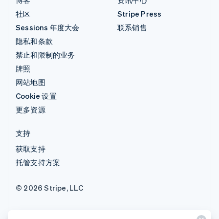
社区
Stripe Press
Sessions 年度大会
联系销售
隐私和条款
禁止和限制的业务
牌照
网站地图
Cookie 设置
更多资源
支持
获取支持
托管支持方案
© 2026 Stripe, LLC