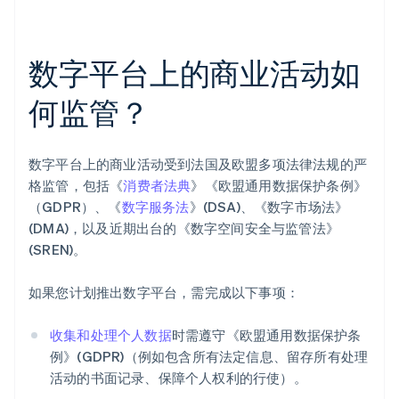
数字平台上的商业活动如
何监管？
数字平台上的商业活动受到法国及欧盟多项法律法规的严
格监管，包括《
消费者法典
》《欧盟通用数据保护条例》
（GDPR）、《
数字服务法
》(DSA)、《数字市场法》
(DMA)，以及近期出台的《数字空间安全与监管法》
(SREN)。
如果您计划推出数字平台，需完成以下事项：
收集和处理个人数据
时需遵守《欧盟通用数据保护条
例》(GDPR)（例如包含所有法定信息、留存所有处理
活动的书面记录、保障个人权利的行使）。