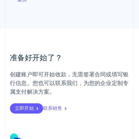
马尔他
English
马来西亚
English
简体中文
美国
English
Español
简体中文
墨西哥
Español
English
准备好开始了？
挪威
English
葡萄牙
创建账户即可开始收款，无需签署合同或填写银
Português
English
行信息。您也可以联系我们，为您的企业定制专
日本
日本語
English
属支付解决方案。
瑞典
Svenska
English
瑞士
立即开始
联系销售
Deutsch
Français
Italiano
English
塞浦路斯
English
斯洛伐克
English