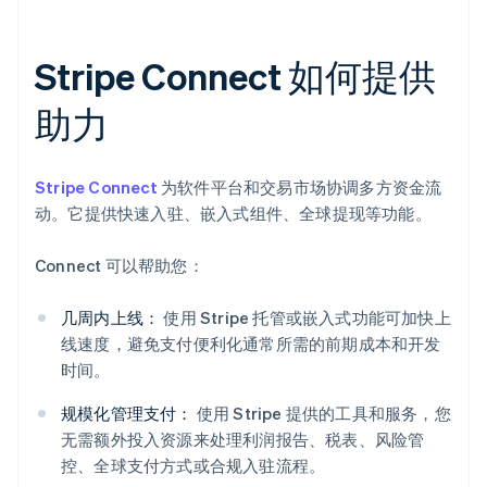
Stripe Connect 如何提供
助力
Stripe Connect
为软件平台和交易市场协调多方资金流
动。它提供快速入驻、嵌入式组件、全球提现等功能。
Connect 可以帮助您：
几周内上线：
使用 Stripe 托管或嵌入式功能可加快上
线速度，避免支付便利化通常所需的前期成本和开发
时间。
规模化管理支付：
使用 Stripe 提供的工具和服务，您
无需额外投入资源来处理利润报告、税表、风险管
控、全球支付方式或合规入驻流程。