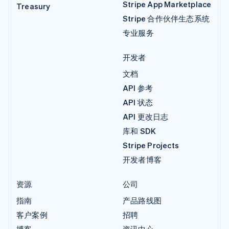
Stripe App Marketplace
Treasury
Stripe 合作伙伴生态系统
专业服务
开发者
文档
API 参考
API 状态
API 更改日志
库和 SDK
Stripe Projects
开发者博客
资源
公司
指南
产品路线图
客户案例
招聘
博客
资讯中心