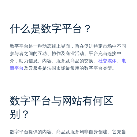
什么是数字平台？
数字平台是一种动态线上界面，旨在促进特定市场中不同
参与者之间的互动、协作及商业活动。平台充当连接中
介，助力信息、内容、服务及商品的交换。
社交媒体
、
电
商平台
及云服务是法国市场最常用的数字平台类型。
数字平台与网站有何区
别？
数字平台提供的内容、商品及服务均非自身创建。它充当