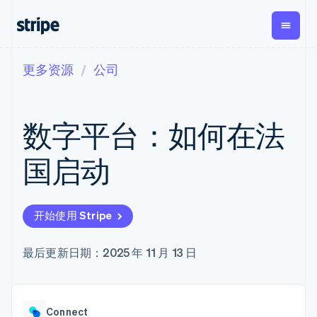
更多资源
公司
按企业阶段
文档
学习
支付
营收
资金管
平台
理
易市
大型企业
Stripe 文档
博客
Payments
Billing
初创企业
API 参考文档
客户案例
数字平台：如何在法
在线支付
经常性收入
Global
Conn
库与 SDK
指南
Managed
Metronome
Payouts
Stripe Apps
Payments
按用量计费
平台
国启动
备案商家解决
Subscriptions
向第三
按应用场景
方案
方打款
支持
订阅管理
Payment links
Crypto
指南
智能体商务
Invoicing
钱包、
加密货币
获取支持
无代码支付
一次性或定期
开始使用 Stripe
稳定币
电子商务
接受线上付款
托管支持方案
Checkout
账单
发行和
嵌入式金融
实施预置结账流程
专业服务
预构建支付界
Tax
发卡基
财务自动化
构建平台或交易市场
最后更新日期：2025 年 11 月 13 日
面
销售税和增值
础设施
全球化企业
管理订阅
Elements
税自动化
应用内支付
提供按用量计费
灵活的 UI 组件
Revenue
交易市场
发行稳定币支持的支付卡
Payment
Recognition
公司
资金管理
通过智能体配置和管理服
methods
会计自动化
Connect
平台
务