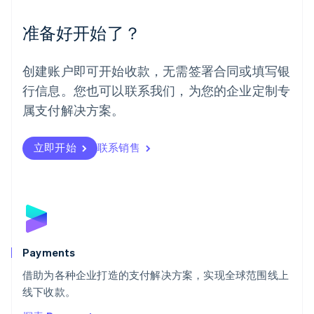
墨西哥
Español
English
准备好开始了？
挪威
English
葡萄牙
创建账户即可开始收款，无需签署合同或填写银
Português
English
行信息。您也可以联系我们，为您的企业定制专
日本
日本語
English
属支付解决方案。
瑞典
Svenska
English
瑞士
立即开始
联系销售
Deutsch
Français
Italiano
English
塞浦路斯
English
斯洛伐克
English
斯洛文尼亚
English
Italiano
Payments
泰国
ไทย
English
借助为各种企业打造的支付解决方案，实现全球范围线上
希腊
线下收款。
English