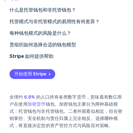
什么是托管钱包和非托管钱包？
托管钱包
托管模式与非托管模式的易用性有何差异？
Stripe Sessions 2026
非托管钱包
每种钱包模式的风险是什么？
了解 Stripe 如何为 AI 构建经济基础设施。
立即观看
托管钱包的风险
贵组织如何选择合适的钱包模型
非托管钱包的风险
Stripe 如何提供帮助
开始使用 Stripe
全球约
6.8%
的人口持有各类数字货币，意味着有数亿用
户在使用
加密货币
钱包。加密钱包主要分为两种基础模
式：托管钱包与非托管钱包。二者外观看似相近，但在密
钥掌控、安全机制与责任归属上完全相反。选择哪种模
式，将直接决定您的资产管控方式与风险应对策略。