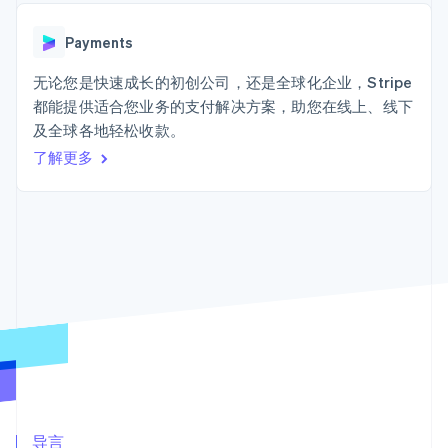
接入 125+ 种支
Stripe Sigma
产品路线图
SaaS
付方式
自定义报告
Sessions 年度大会
Terminal
Data Pipeline
Payments
招聘
线下支付
数据同步
资讯中心
Authorization
资源
无论您是快速成长的初创公司，还是全球化企业，Stripe
Stripe Press
Boost
按行业
都能提供适合您业务的支付解决方案，助您在线上、线下
支付成功率优
应用集成
及全球各地轻松收款。
化
AI 企业
代码示例
Link
创作者经济
开发者博客
了解更多
联系
加速结账
游戏
API 状态
酒店、旅游与休闲
联系销售
保险
成为合作伙伴
媒体与娱乐
非营利组织
更多
专业服务
Product roadmap
公共部门
了解未来规划
零售
Radar
欺诈防范
Atlas
生态系统
初创企业注册
合作伙伴
Climate
Stripe App Marketplace
碳移除
导言