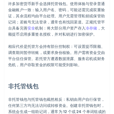
许多加密货币新手会选择托管钱包。使用体验与登录普通
金融账户一致：输入用户名、密码，可能还需完成双重验
证，其余流程均由平台处理。用户无需管理私钥或保管助
记词；若账号无法登录，通常也有找回渠道。正规托管平
台具备完善
安全
机制：将大部分用户资产存入
冷存储
，大
额提币启用多重签名授权，并对私钥进行加密保护。
相应代价是托管方会持有部分控制权：可设置提币限额、
调查期间暂停转账，或要求身份核验。用户需将资金交由
平台信任保管。若托管方遭遇数据泄露、服务宕机或财务
危机，用户存取资金的权限可能受到影响。
非托管钱包
非托管钱包与托管钱包截然相反：私钥由用户自行保管，
任何第三方均无法访问或转移资金。创建非托管钱包时，
系统会生成一组助记词，通常为 12 个或 24 个单词组成的