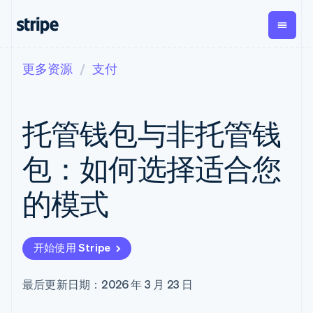
更多资源
支付
按企业阶段
文档
学习
支付
营收
资金管
平台
理
易市
大型企业
Stripe 文档
博客
Payments
Billing
初创企业
API 参考文档
客户案例
托管钱包与非托管钱
在线支付
经常性收入
Global
Conn
库与 SDK
指南
Managed
Metronome
Payouts
Stripe Apps
Payments
按用量计费
平台
包：如何选择适合您
备案商家解决
Subscriptions
向第三
按应用场景
方案
方打款
支持
订阅管理
Payment links
Crypto
的模式
指南
智能体商务
Invoicing
钱包、
加密货币
获取支持
无代码支付
一次性或定期
稳定币
电子商务
接受线上付款
托管支持方案
Checkout
账单
发行和
嵌入式金融
实施预置结账流程
专业服务
预构建支付界
Tax
发卡基
开始使用 Stripe
财务自动化
构建平台或交易市场
面
销售税和增值
础设施
全球化企业
管理订阅
Elements
税自动化
应用内支付
提供按用量计费
灵活的 UI 组件
Revenue
最后更新日期：2026 年 3 月 23 日
交易市场
发行稳定币支持的支付卡
Payment
Recognition
公司
资金管理
通过智能体配置和管理服
methods
会计自动化
平台
务