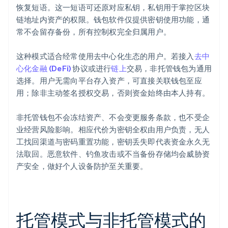
恢复短语。这一短语可还原对应私钥，私钥用于掌控区块
链地址内资产的权限。钱包软件仅提供密钥使用功能，通
常不会留存备份，所有控制权完全归属用户。
这种模式适合经常使用去中心化生态的用户。若接入
去中
心化金融 (DeFi)
协议或进行
链上
交易，非托管钱包为通用
选择。用户无需向平台存入资产，可直接关联钱包至应
用；除非主动签名授权交易，否则资金始终由本人持有。
非托管钱包不会冻结资产、不会变更服务条款，也不受企
业经营风险影响。相应代价为密钥全权由用户负责，无人
工找回渠道与密码重置功能，密钥丢失即代表资金永久无
法取回。恶意软件、钓鱼攻击或不当备份存储均会威胁资
产安全，做好个人设备防护至关重要。
托管模式与非托管模式的