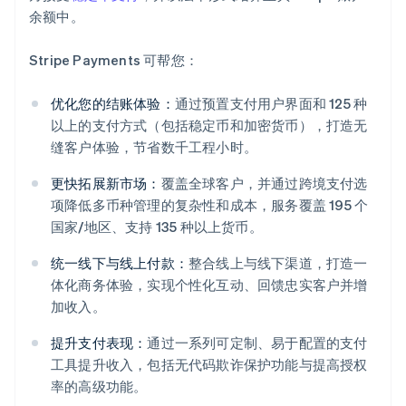
余额中。
Stripe Payments 可帮您：
优化您的结账体验：
通过预置支付用户界面和 125 种
以上的支付方式（包括稳定币和加密货币），打造无
缝客户体验，节省数千工程小时。
更快拓展新市场：
覆盖全球客户，并通过跨境支付选
项降低多币种管理的复杂性和成本，服务覆盖 195 个
国家/地区、支持 135 种以上货币。
统一线下与线上付款：
整合线上与线下渠道，打造一
体化商务体验，实现个性化互动、回馈忠实客户并增
阿联酋
加收入。
English
爱尔兰
提升支付表现：
通过一系列可定制、易于配置的支付
English
工具提升收入，包括无代码欺诈保护功能与提高授权
爱沙尼亚
率的高级功能。
English