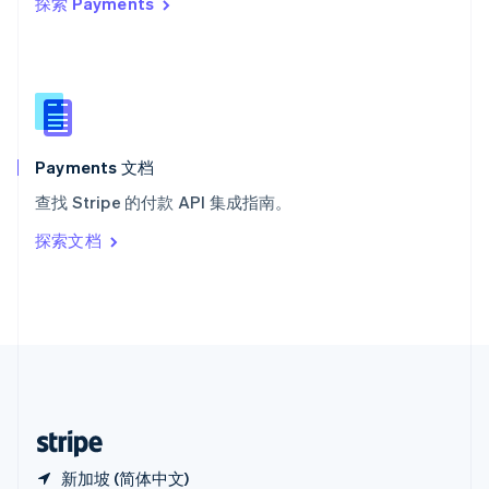
探索 Payments
西班牙
Español
English
新加坡
English
简体中文
新西兰
English
匈牙利
English
Payments 文档
意大利
查找 Stripe 的付款 API 集成指南。
Italiano
English
印度
探索文档
English
英国
English
直布罗陀
English
中国内地
简体中文
English
中国香港特别行政区
English
简体中文
新加坡 (简体中文)