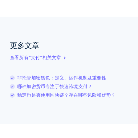
加拿大
English
Français
捷克
English
克罗地亚
English
Italiano
拉脱维亚
更多文章
English
立陶宛
查看所有“支付”相关文章
English
列支敦士登
Deutsch
English
卢森堡
非托管加密钱包：定义、运作机制及重要性
Français
Deutsch
English
哪种加密货币专注于快速跨境支付？
罗马尼亚
稳定币是否使用区块链？存在哪些风险和优势？
English
马尔他
English
马来西亚
English
简体中文
美国
English
Español
简体中文