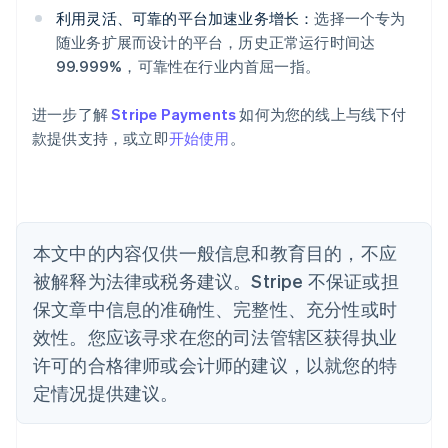
奥地利
利用灵活、可靠的平台加速业务增长：
选择一个专为
Deutsch
English
随业务扩展而设计的平台，历史正常运行时间达
澳大利亚
99.999%，可靠性在行业内首屈一指。
English
巴西
Português
English
进一步了解
Stripe Payments
如何为您的线上与线下付
保加利亚
款提供支持，或立即
开始使用
。
English
比利时
Nederlands
Français
Deutsch
English
波兰
English
丹麦
本文中的内容仅供一般信息和教育目的，不应
English
被解释为法律或税务建议。Stripe 不保证或担
德国
保文章中信息的准确性、完整性、充分性或时
Deutsch
English
法国
效性。您应该寻求在您的司法管辖区获得执业
Français
English
许可的合格律师或会计师的建议，以就您的特
芬兰
定情况提供建议。
English
Svenska
荷兰
Nederlands
English