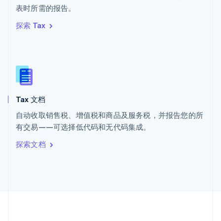
ไทย
English
表时所需的报告。
希腊
探索 Tax
English
西班牙
Español
English
新加坡
English
简体中文
新西兰
English
Tax 文档
匈牙利
English
自动收取销售税、增值税和商品及服务税，并报告您的所
意大利
有交易——可选择低代码和无代码集成。
Italiano
English
印度
探索文档
English
英国
English
直布罗陀
English
中国内地
简体中文
English
中国香港特别行政区