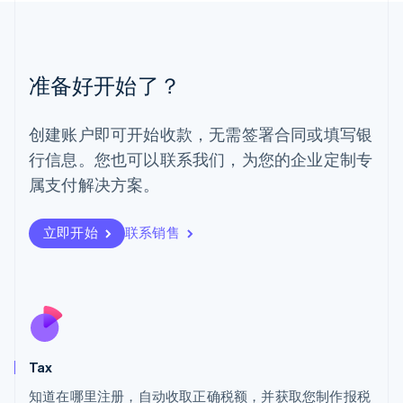
English
简体中文
美国
English
Español
简体中文
墨西哥
准备好开始了？
Español
English
挪威
English
创建账户即可开始收款，无需签署合同或填写银
葡萄牙
行信息。您也可以联系我们，为您的企业定制专
Português
English
日本
属支付解决方案。
日本語
English
瑞典
立即开始
联系销售
Svenska
English
瑞士
Deutsch
Français
Italiano
English
塞浦路斯
English
斯洛伐克
English
斯洛文尼亚
Tax
English
Italiano
知道在哪里注册，自动收取正确税额，并获取您制作报税
泰国