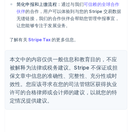
芬兰
简化申报和上缴流程：
通过与我们
可信赖的全球合作
English
Svenska
伙伴
的合作，用户可以体验到与您的 Stripe 交易数据
荷兰
无缝链接，我们的合作伙伴会帮助您管理申报事宜，
Nederlands
English
加拿大
让您能够专注于发展业务。
English
Français
捷克
了解有关
Stripe Tax
的更多信息。
English
克罗地亚
English
Italiano
本文中的内容仅供一般信息和教育目的，不应
拉脱维亚
English
被解释为法律或税务建议。Stripe 不保证或担
立陶宛
保文章中信息的准确性、完整性、充分性或时
English
列支敦士登
效性。您应该寻求在您的司法管辖区获得执业
Deutsch
English
许可的合格律师或会计师的建议，以就您的特
卢森堡
定情况提供建议。
Français
Deutsch
English
罗马尼亚
English
马尔他
English
马来西亚