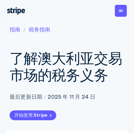
指南
税务指南
按企业阶段
文档
学习
支付
营收
资金管
平台
理
易市
大型企业
Stripe 文档
博客
Payments
Billing
初创企业
API 参考文档
客户案例
了解澳大利亚交易
在线支付
经常性收入
Global
Conn
库与 SDK
指南
Managed
Metronome
Payouts
Stripe Apps
Payments
按用量计费
平台
市场的税务义务
备案商家解决
Subscriptions
向第三
按应用场景
方案
方打款
支持
订阅管理
Payment links
Crypto
指南
智能体商务
Invoicing
钱包、
加密货币
获取支持
无代码支付
一次性或定期
稳定币
电子商务
接受线上付款
托管支持方案
最后更新日期：2025 年 11 月 24 日
Checkout
账单
发行和
嵌入式金融
实施预置结账流程
专业服务
预构建支付界
Tax
发卡基
财务自动化
构建平台或交易市场
面
销售税和增值
础设施
全球化企业
管理订阅
Elements
税自动化
开始使用 Stripe
应用内支付
提供按用量计费
灵活的 UI 组件
Revenue
交易市场
发行稳定币支持的支付卡
Payment
Recognition
公司
资金管理
通过智能体配置和管理服
methods
会计自动化
平台
务