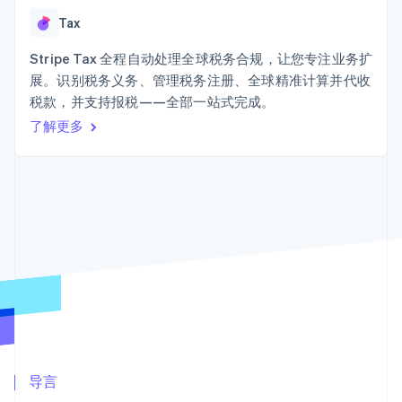
接入 125+ 种支
Stripe Sigma
产品路线图
SaaS
付方式
自定义报告
Tax
Sessions 年度大会
Terminal
Data Pipeline
招聘
线下支付
数据同步
Stripe Tax 全程自动处理全球税务合规，让您专注业务扩
资讯中心
Authorization
资源
Stripe Press
展。识别税务义务、管理税务注册、全球精准计算并代收
Boost
按行业
税款，并支持报税——全部一站式完成。
支付成功率优
应用集成
化
AI 企业
代码示例
了解更多
Link
创作者经济
开发者博客
联系
加速结账
游戏
API 状态
酒店、旅游与休闲
联系销售
保险
成为合作伙伴
媒体与娱乐
非营利组织
更多
专业服务
Product roadmap
公共部门
了解未来规划
零售
Radar
欺诈防范
Atlas
生态系统
初创企业注册
合作伙伴
Climate
导言
Stripe App Marketplace
碳移除