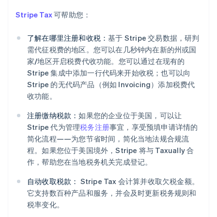
爱尔兰
English
Stripe Tax
可帮助您：
爱沙尼亚
English
了解在哪里注册和收税：
基于 Stripe 交易数据，研判
奥地利
需代征税费的地区。您可以在几秒钟内在新的州或国
Deutsch
English
澳大利亚
家/地区开启税费代收功能。您可以通过在现有的
English
Stripe 集成中添加一行代码来开始收税；也可以向
巴西
Stripe 的无代码产品（例如 Invoicing）添加税费代
Português
English
收功能。
保加利亚
English
注册缴纳税款：
如果您的企业位于美国，可以让
比利时
Stripe 代为管理
税务注册
事宜，享受预填申请详情的
Nederlands
Français
Deutsch
English
波兰
简化流程——为您节省时间，简化当地法规合规流
English
程。如果您位于美国境外，Stripe 将与 Taxually 合
丹麦
作，帮助您在当地税务机关完成登记。
English
德国
自动收取税款：
Stripe Tax 会计算并收取欠税金额。
Deutsch
English
它支持数百种产品和服务，并会及时更新税务规则和
法国
税率变化。
Français
English