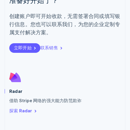
准备好开始了？
葡萄牙
Português
English
创建账户即可开始收款，无需签署合同或填写银
日本
行信息。您也可以联系我们，为您的企业定制专
日本語
English
瑞典
属支付解决方案。
Svenska
English
瑞士
Deutsch
Français
Italiano
English
立即开始
联系销售
塞浦路斯
English
斯洛伐克
English
斯洛文尼亚
English
Italiano
泰国
Radar
ไทย
English
希腊
借助 Stripe 网络的强大能力防范欺诈
English
探索 Radar
西班牙
Español
English
新加坡
English
简体中文