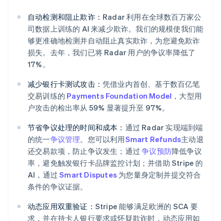
巴西
自动检测和阻止欺诈：
Radar 利用在全球数百万家公
Português
English
司数据上训练的 AI 来减少欺诈。我们的规模使我们能
保加利亚
English
够更准确地检测并自动阻止真实欺诈，为您避免欺诈
比利时
损失。去年，我们已将 Radar 用户的争议率降低了
Nederlands
Français
Deutsch
English
17%。
波兰
English
减少银行卡测试攻击：
凭借业内首创、基于数百亿笔
丹麦
交易训练的
Payments Foundation Model
，大型用
English
户攻击的检出率从 59% 显著提升至 97%。
德国
Deutsch
English
节省争议处理的时间和成本：
通过 Radar 实现端到端
法国
Français
English
的统一
争议管理
。您可以利用
Smart Refunds
主动退
还交易款项，防止争议发生；通过
争议预防
降低争议
芬兰
English
Svenska
率，避免触发银行卡品牌监控计划；并借助 Stripe 的
荷兰
AI，通过
Smart Disputes
为您量身定制并提交符合
Nederlands
English
条件的争议证据。
加拿大
English
Français
动态应用双重验证：
Stripe 能够满足欧洲的 SCA 要
捷克
求，并在持卡人银行要求或怀疑欺诈时，动态应用如
English