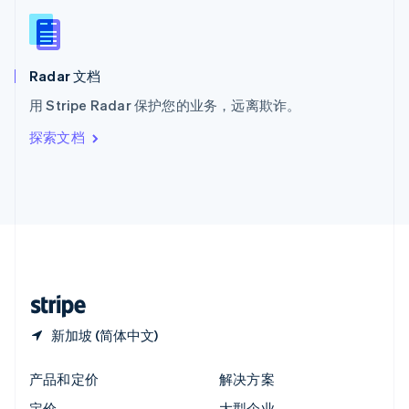
新西兰
English
匈牙利
English
Radar 文档
意大利
用 Stripe Radar 保护您的业务，远离欺诈。
Italiano
English
印度
探索文档
English
英国
English
直布罗陀
English
中国内地
简体中文
English
中国香港特别行政区
English
简体中文
新加坡 (简体中文)
产品和定价
解决方案
定价
大型企业