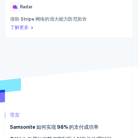
接入 125+ 种支
Stripe Sigma
产品路线图
SaaS
付方式
Radar
自定义报告
Sessions 年度大会
Terminal
Data Pipeline
招聘
线下支付
数据同步
借助 Stripe 网络的强大能力防范欺诈
资讯中心
Authorization
资源
Stripe Press
了解更多
Boost
按行业
支付成功率优
应用集成
化
AI 企业
代码示例
Link
创作者经济
开发者博客
联系
加速结账
游戏
API 状态
酒店、旅游与休闲
联系销售
保险
成为合作伙伴
媒体与娱乐
非营利组织
更多
专业服务
Product roadmap
公共部门
了解未来规划
零售
Radar
欺诈防范
Atlas
导言
生态系统
初创企业注册
Samsonite 如何实现 98% 的支付成功率
合作伙伴
Climate
Stripe App Marketplace
碳移除