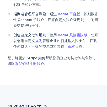
3DS 等验证方式。
克罗地亚
English
Italiano
端到端管理平台风险：
通过
Radar 平台版
，识别欺诈
拉脱维亚
English
性 Connect 子账户、设置自定义账户级规则，并对可
立陶宛
疑交易进行干预。
English
列支敦士登
创建自定义欺诈规则：
使用
Radar 风控团队版
，您可
Deutsch
English
以创建自定义
规则
管理企业如何处理入账支付，拦截
卢森堡
任何您认为可疑的交易或将其置于
审核
状态。
Français
Deutsch
English
罗马尼亚
English
想了解更多 Stripe 如何帮助您的企业对抗欺诈与争议，
马尔他
请
联系我们
或
注册账户
。
English
马来西亚
English
简体中文
美国
English
Español
简体中文
墨西哥
Español
English
挪威
English