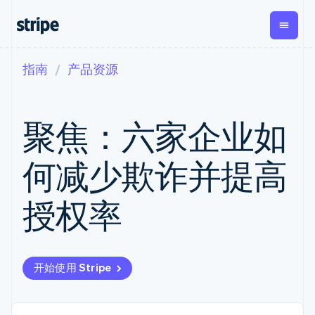
指南
产品资源
按企业阶段
文档
学习
支付
营收
资金管
平台
理
易市
大型企业
Stripe 文档
博客
Payments
Billing
初创企业
API 参考文档
客户案例
聚焦：六家企业如
在线支付
经常性收入
Global
Conn
库与 SDK
指南
Managed
Metronome
Payouts
Stripe Apps
Payments
按用量计费
平台
何减少欺诈并提高
备案商家解决
Subscriptions
向第三
按应用场景
方案
方打款
支持
订阅管理
Payment links
Crypto
指南
智能体商务
授权率
Invoicing
钱包、
加密货币
获取支持
无代码支付
一次性或定期
稳定币
电子商务
接受线上付款
托管支持方案
Checkout
账单
发行和
嵌入式金融
实施预置结账流程
专业服务
预构建支付界
Tax
发卡基
财务自动化
构建平台或交易市场
面
销售税和增值
础设施
全球化企业
管理订阅
Elements
税自动化
开始使用 Stripe
应用内支付
提供按用量计费
灵活的 UI 组件
Revenue
交易市场
发行稳定币支持的支付卡
Payment
Recognition
公司
资金管理
通过智能体配置和管理服
methods
会计自动化
平台
务