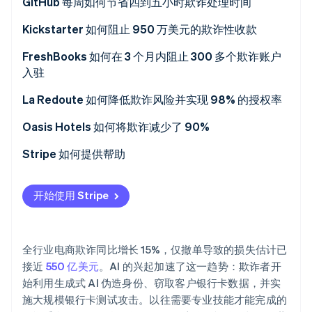
解决方案
GitHub 每周如何节省四到五小时欺诈处理时间
解决方案
Kickstarter 如何阻止 950 万美元的欺诈性收款
解决方案
FreshBooks 如何在 3 个月内阻止 300 多个欺诈账户
入驻
Stripe Sessions 2026
了解 Stripe 如何为 AI 构建经济基础设施。
成果
La Redoute 如何降低欺诈风险并实现 98% 的授权率
立即观看
解决方案
Oasis Hotels 如何将欺诈减少了 90%
解决方案
Stripe 如何提供帮助
开始使用 Stripe
全行业电商欺诈同比增长 15%，仅撤单导致的损失估计已
接近
550 亿美元
。AI 的兴起加速了这一趋势：欺诈者开
始利用生成式 AI 伪造身份、窃取客户银行卡数据，并实
施大规模银行卡测试攻击。以往需要专业技能才能完成的