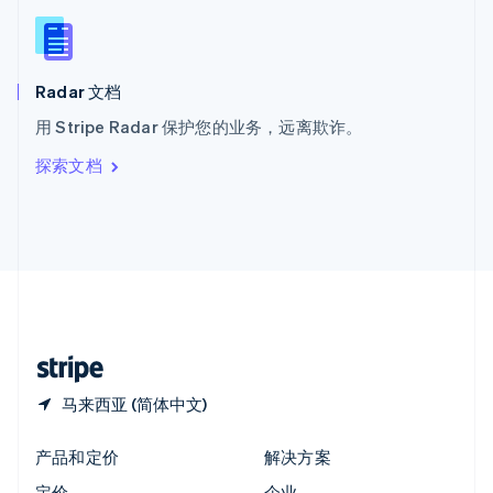
新西兰
English
匈牙利
English
Radar 文档
意大利
用 Stripe Radar 保护您的业务，远离欺诈。
Italiano
English
印度
探索文档
English
英国
English
直布罗陀
English
中国内地
简体中文
English
中国香港特别行政区
English
简体中文
马来西亚 (简体中文)
产品和定价
解决方案
定价
企业