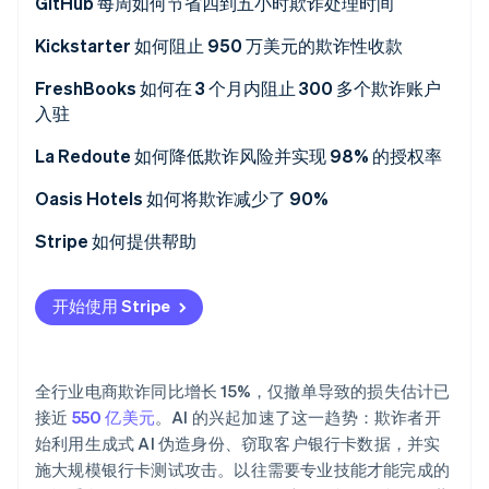
解决方案
GitHub 每周如何节省四到五小时欺诈处理时间
Stripe Sessions 2026
了解 Stripe 如何为 AI 构建经济基础设施。
解决方案
Kickstarter 如何阻止 950 万美元的欺诈性收款
立即观看
解决方案
FreshBooks 如何在 3 个月内阻止 300 多个欺诈账户
入驻
成果
La Redoute 如何降低欺诈风险并实现 98% 的授权率
解决方案
Oasis Hotels 如何将欺诈减少了 90%
解决方案
Stripe 如何提供帮助
开始使用 Stripe
全行业电商欺诈同比增长 15%，仅撤单导致的损失估计已
接近
550 亿美元
。AI 的兴起加速了这一趋势：欺诈者开
始利用生成式 AI 伪造身份、窃取客户银行卡数据，并实
施大规模银行卡测试攻击。以往需要专业技能才能完成的