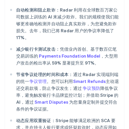
巴西
自动检测和阻止欺诈：
Radar 利用在全球数百万家公
Português
English
司数据上训练的 AI 来减少欺诈。我们的规模使我们能
保加利亚
English
够更准确地检测并自动阻止真实欺诈，为您避免欺诈
比利时
损失。去年，我们已将 Radar 用户的争议率降低了
Nederlands
Français
Deutsch
English
17%。
波兰
English
减少银行卡测试攻击：
凭借业内首创、基于数百亿笔
丹麦
交易训练的
Payments Foundation Model
，大型用
English
户攻击的检出率从 59% 显著提升至 97%。
德国
Deutsch
English
节省争议处理的时间和成本：
通过 Radar 实现端到端
法国
Français
English
的统一
争议管理
。您可以利用
Smart Refunds
主动退
还交易款项，防止争议发生；通过
争议预防
降低争议
芬兰
English
Svenska
率，避免触发银行卡品牌监控计划；并借助 Stripe 的
荷兰
AI，通过
Smart Disputes
为您量身定制并提交符合
Nederlands
English
条件的争议证据。
加拿大
English
Français
动态应用双重验证：
Stripe 能够满足欧洲的 SCA 要
捷克
求，并在持卡人银行要求或怀疑欺诈时，动态应用如
English