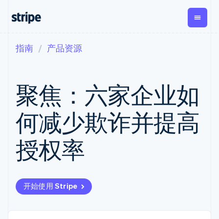
指南
产品资源
按企业阶段
文档
学习
支付
营收
资金管
平台
理
易市
大型企业
Stripe 文档
博客
Payments
Billing
初创企业
API 参考文档
客户案例
聚焦：六家企业如
在线支付
经常性收入
Global
Conn
库与 SDK
指南
Payment links
Metronome
Payouts
Stripe Apps
按用量计费
平台
何减少欺诈并提高
无代码支付
Subscriptions
向第三
按应用场景
Checkout
方打款
支持
预构建支付界
订阅管理
Crypto
指南
智能体商务
授权率
面
Invoicing
钱包、
加密货币
获取支持
一次性或定期
Elements
稳定币
电子商务
接受线上付款
托管支持方案
灵活的 UI 组件
账单
发行和
嵌入式金融
实施预置结账流程
专业服务
支付方式
Tax
发卡基
财务自动化
构建平台或交易市场
支持 125 种以
销售税和增值
础设施
全球化企业
管理订阅
上
税自动化
开始使用 Stripe
应用内支付
提供按用量计费
Terminal
Revenue
交易市场
发行稳定币支持的支付卡
线下支付
Recognition
公司
资金管理
通过智能体配置和管理服
会计自动化
Authorization
平台
务