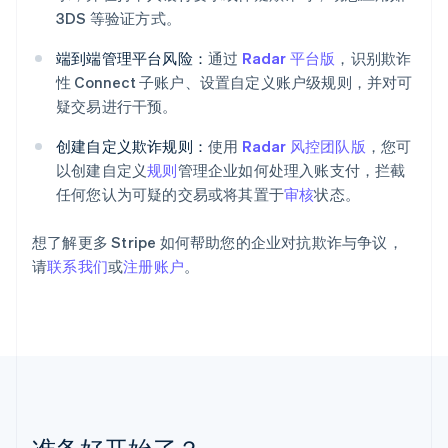
3DS 等验证方式。
克罗地亚
English
Italiano
端到端管理平台风险：
通过
Radar 平台版
，识别欺诈
拉脱维亚
English
性 Connect 子账户、设置自定义账户级规则，并对可
立陶宛
疑交易进行干预。
English
列支敦士登
创建自定义欺诈规则：
使用
Radar 风控团队版
，您可
Deutsch
English
以创建自定义
规则
管理企业如何处理入账支付，拦截
卢森堡
任何您认为可疑的交易或将其置于
审核
状态。
Français
Deutsch
English
罗马尼亚
English
想了解更多 Stripe 如何帮助您的企业对抗欺诈与争议，
马尔他
请
联系我们
或
注册账户
。
English
马来西亚
English
简体中文
美国
English
Español
简体中文
墨西哥
Español
English
挪威
English