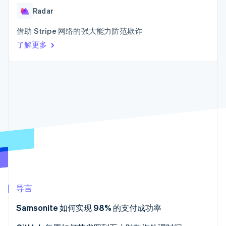
Boost
Stripe Sigma
产品路线图
SaaS
支付成功率优
Radar
自定义报告
Sessions 年度大会
化
Data Pipeline
招聘
数据同步
Link
借助 Stripe 网络的强大能力防范欺诈
资讯中心
加速结账
资源
Stripe Press
了解更多
按行业
应用集成
AI 企业
代码示例
创作者经济
开发者博客
联系
更多
游戏
API 状态
Product roadmap
酒店、旅游与休闲
联系销售
了解未来规划
保险
成为合作伙伴
媒体与娱乐
Radar
非营利组织
欺诈防范
专业服务
Atlas
公共部门
初创企业注册
零售
Climate
碳移除
导言
生态系统
Samsonite 如何实现 98% 的支付成功率
合作伙伴
Stripe App Marketplace