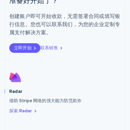
准备好开始了？
葡萄牙
Português
English
创建账户即可开始收款，无需签署合同或填写银
日本
行信息。您也可以联系我们，为您的企业定制专
日本語
English
瑞典
属支付解决方案。
Svenska
English
瑞士
Deutsch
Français
Italiano
English
立即开始
联系销售
塞浦路斯
English
斯洛伐克
English
斯洛文尼亚
English
Italiano
泰国
Radar
ไทย
English
希腊
借助 Stripe 网络的强大能力防范欺诈
English
探索 Radar
西班牙
Español
English
新加坡
English
简体中文