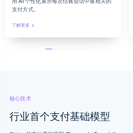
用 AI 个性化展示每次结账会话中最相关的
有效期
安全码
支付方式。
账单地址同收货地址
保存我的信息，安全地一键结账
在[商家]及数千网站上更快结账。
了解更多
核心技术
行业首个支付基础模型