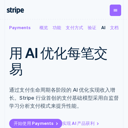
Payments
概览
功能
支付方式
验证
AI
文档
按企业阶段
文档
学习
支付
营收
资金管
平台
理
易市
大型企业
Stripe 文档
博客
Payments
Billing
初创企业
API 参考文档
客户案例
用 AI 优化每笔交
在线支付
经常性收入
Global
Conn
库与 SDK
指南
Payment links
Metronome
Payouts
Stripe Apps
按用量计费
平台
易
无代码支付
Subscriptions
向第三
按应用场景
Checkout
方打款
支持
预构建支付界
订阅管理
Crypto
指南
智能体商务
面
Invoicing
钱包、
加密货币
获取支持
一次性或定期
Elements
稳定币
通过支付生命周期各阶段的 AI 优化实现收入增
电子商务
接受线上付款
托管支持方案
灵活的 UI 组件
账单
发行和
嵌入式金融
实施预置结账流程
专业服务
长。Stripe 行业首创的支付基础模型采用自监督
支付方式
Tax
发卡基
财务自动化
构建平台或交易市场
支持 125 种以
销售税和增值
础设施
学习分析支付模式来提升性能。
全球化企业
管理订阅
上
税自动化
应用内支付
提供按用量计费
Terminal
Revenue
交易市场
发行稳定币支持的支付卡
线下支付
Recognition
公司
资金管理
通过智能体配置和管理服
开始使用 Payments
实现 AI 产品获利
会计自动化
Authorization
平台
务