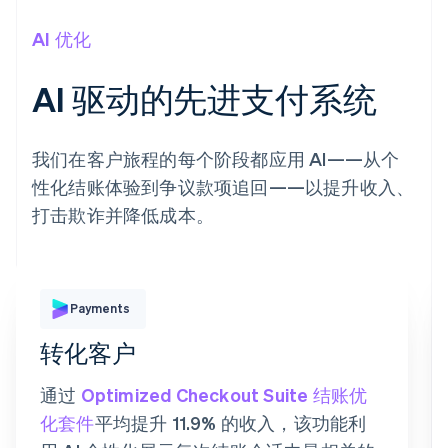
AI 优化
AI 驱动的先进支付系统
我们在客户旅程的每个阶段都应用 AI——从个
性化结账体验到争议款项追回——以提升收入、
打击欺诈并降低成本。
支付方式
Payments
转化客户
Revolut
银行卡
Klarna
Pay
通过
Optimized Checkout Suite 结账优
银行卡信息
化套件
平均提升 11.9% 的收入，该功能利
1234 1234 1234 1234