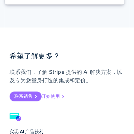
日本語
English
瑞典
Svenska
English
瑞士
Deutsch
Français
Italiano
English
塞浦路斯
English
斯洛伐克
English
希望了解更多？
斯洛文尼亚
English
Italiano
泰国
联系我们，了解 Stripe 提供的 AI 解决方案，以
ไทย
English
及专为您量身打造的集成和定价。
希腊
English
西班牙
联系销售
开始使用
Español
English
新加坡
English
简体中文
新西兰
English
实现 AI 产品获利
匈牙利