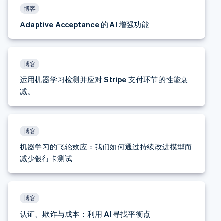
English
博客
立陶宛
Adaptive Acceptance 的 AI 增强功能
English
列支敦士登
Deutsch
English
卢森堡
博客
Français
Deutsch
English
罗马尼亚
运用机器学习检测并应对 Stripe 支付环节的性能衰
English
减。
马尔他
English
马来西亚
English
简体中文
博客
美国
机器学习的飞轮效应：我们如何通过持续改进模型而
English
Español
简体中文
墨西哥
减少银行卡测试
Español
English
挪威
English
葡萄牙
博客
Português
English
认证、欺诈与成本：利用 AI 寻找平衡点
日本