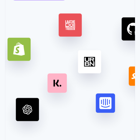
Boost
Stripe Sigma
产品路线图
SaaS
支付成功率优
自定义报告
Sessions 年度大会
化
Data Pipeline
招聘
数据同步
Link
资讯中心
加速结账
资源
Stripe Press
按行业
应用集成
AI 企业
代码示例
创作者经济
开发者博客
联系
更多
游戏
API 状态
Product roadmap
酒店、旅游与休闲
联系销售
了解未来规划
保险
成为合作伙伴
媒体与娱乐
Radar
非营利组织
欺诈防范
专业服务
Atlas
公共部门
初创企业注册
零售
Climate
碳移除
生态系统
合作伙伴
Stripe App Marketplace