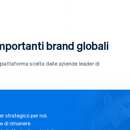
importanti brand globali
a piattaforma scelta dalle aziende leader di
r strategico per noi.
e di rimanere