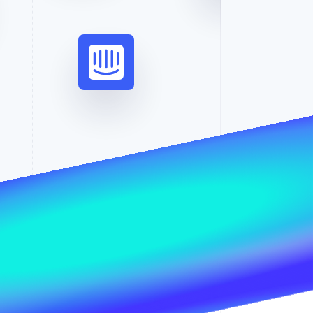
Stripe Sessions 2026
Scopri come Stripe sta
costruendo
l'infrastruttura
economica per l'IA.
Guarda ora