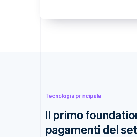
L'indirizzo di fatturazione è uguale
Salva i miei dati per pagamen
Paga più velocemente su [esercent
siti.
Tecnologia principale
Il primo foundatio
pagamenti del set