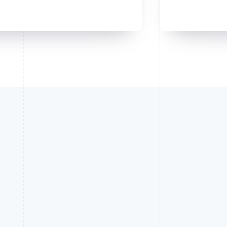
 di revisione
1,449
1