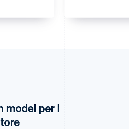
Corrispondenza con regola
 all'indirizzo di spedizione
ti sicuri con un clic
e] e su migliaia di altri
n model per i
tore