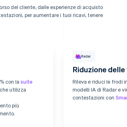
orso del cliente, dalle esperienze di acquisto
estazioni, per aumentare i tuoi ricavi, tenere
Prestazioni regole
Radar
Riduzione delle 
Revolut
Pay
,9% con la
suite
Rileva e riduci le frodi
 che utilizza
modelli IA di Radar e v
contestazioni con
Smar
ento più
Autenticazione 3D Secure
amento.
Corrispondenza con regol
odice di sicurezza
Corrispondenza con regol