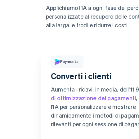
Applichiamo l'IA a ogni fase del perc
personalizzate al recupero delle cont
alla larga le frodi e ridurre i costi.
Paga con
Payments
Converti i clienti
Carta
Klarna
Aumenta i ricavi, in media, dell'11
di ottimizzazione dei pagamenti
,
Dati della carta
l'IA per personalizzare e mostrare
dinamicamente i metodi di pagam
1234 1234 1234 1234
rilevanti per ogni sessione di pag
Data di scadenza
C