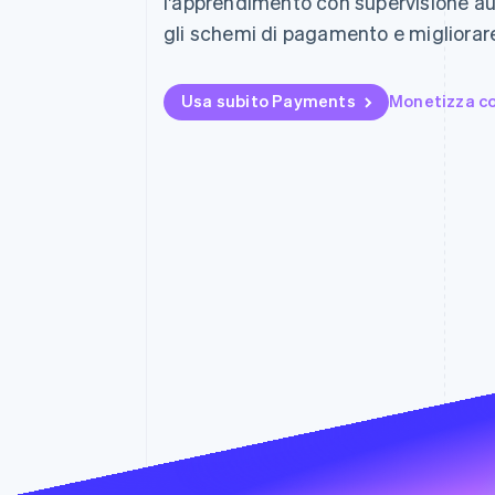
l'apprendimento con supervisione a
Link
gli schemi di pagamento e migliorare
Pagamento accelerato
Financial Connections
Conti finanziari collegati
Usa subito Payments
Monetizza co