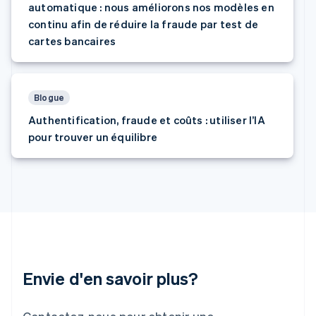
automatique : nous améliorons nos modèles en
English
Italie
continu afin de réduire la fraude par test de
Italiano
English
cartes bancaires
Japon
日本語
English
Lettonie
Blogue
English
Liechtenstein
Authentification, fraude et coûts : utiliser l’IA
Deutsch
English
pour trouver un équilibre
Lituanie
English
Luxembourg
Français
Deutsch
English
Malaisie
English
简体中文
Malte
English
Mexique
Español
English
Envie d'en savoir plus?
Norvège
English
Nouvelle-Zélande