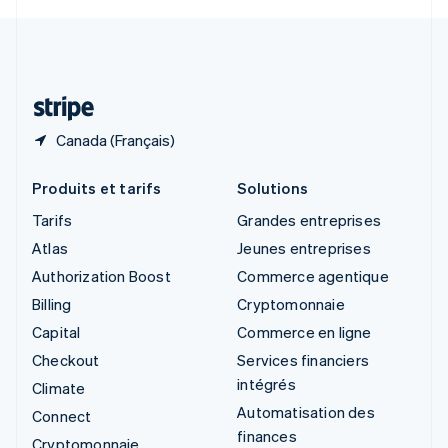
Svenska
English
Suisse
Deutsch
Français
Italiano
English
Thaïlande
ไทย
English
Canada (Français)
Produits et tarifs
Solutions
Tarifs
Grandes entreprises
Atlas
Jeunes entreprises
Authorization Boost
Commerce agentique
Billing
Cryptomonnaie
Capital
Commerce en ligne
Checkout
Services financiers
intégrés
Climate
Automatisation des
Connect
finances
Cryptomonnaie