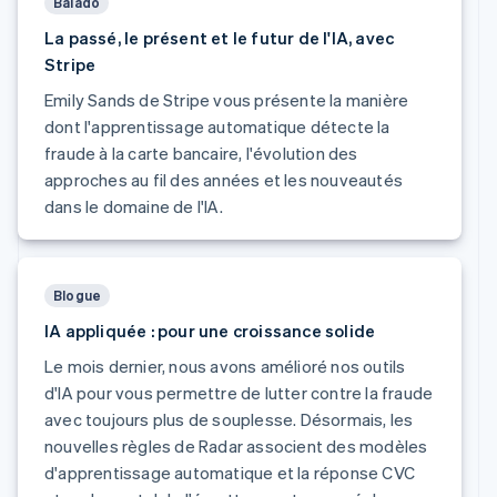
Balado
La passé, le présent et le futur de l'IA, avec
Allemagne
Stripe
Deutsch
English
Australie
Emily Sands de Stripe vous présente la manière
English
dont l'apprentissage automatique détecte la
Autriche
fraude à la carte bancaire, l'évolution des
Deutsch
English
Belgique
approches au fil des années et les nouveautés
Nederlands
Français
Deutsch
English
dans le domaine de l'IA.
Brésil
Português
English
Bulgarie
English
Blogue
Canada
IA appliquée : pour une croissance solide
English
Français
Chine continentale
Le mois dernier, nous avons amélioré nos outils
简体中文
English
d'IA pour vous permettre de lutter contre la fraude
Chypre
avec toujours plus de souplesse. Désormais, les
English
Croatie
nouvelles règles de Radar associent des modèles
English
Italiano
d'apprentissage automatique et la réponse CVC
Danemark