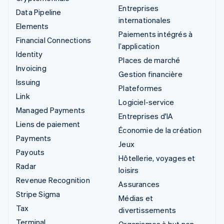
Entreprises
Data Pipeline
internationales
Elements
Paiements intégrés à
Financial Connections
l’application
Identity
Places de marché
Invoicing
Gestion financière
Issuing
Plateformes
Link
Logiciel-service
Managed Payments
Entreprises d'IA
Liens de paiement
Économie de la création
Payments
Jeux
Payouts
Hôtellerie, voyages et
Radar
loisirs
Revenue Recognition
Assurances
Stripe Sigma
Médias et
Tax
divertissements
Terminal
Organismes à but non