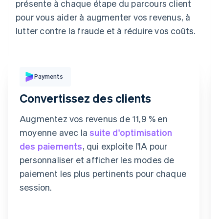
présente à chaque étape du parcours client
pour vous aider à augmenter vos revenus, à
lutter contre la fraude et à réduire vos coûts.
Payer avec
Payments
Convertissez des clients
Revolut
Carte
Klarna
Pay
Augmentez vos revenus de 11,9 % en
Informations de la carte
moyenne avec la
suite d'optimisation
1234 1234 1234 1234
des paiements
, qui exploite l'IA pour
Date d'expiration
Code de sécurité
personnaliser et afficher les modes de
L'adresse de facturation et l'adresse de livraison sont les
paiement les plus pertinents pour chaque
mêmes
session.
Enregistrer mes informations pour le paiement
sécurisé en 1 clic
️Payez vos achats plus rapidement sur [marchand] et des
milliers d'autres sites.