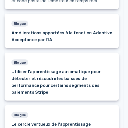
et code postal de l'émetteur en temps réel.
English
Émirats arabes unis
English
Espagne
Blogue
Español
English
Améliorations apportées à la fonction Adaptive
Estonie
Acceptance par l'IA
English
États-Unis
English
Español
简体中文
Finlande
Blogue
English
Svenska
France
Utiliser l'apprentissage automatique pour
Français
English
détecter et résoudre les baisses de
Gibraltar
performance pour certains segments des
English
Grèce
paiements Stripe
English
Hongrie
English
Inde
Blogue
English
Le cercle vertueux de l'apprentissage
Irlande