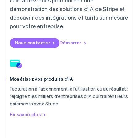
Contactez-nous pour obtenir une
English
démonstration des solutions d'IA de Stripe et
Pays-Bas
Nederlands
English
découvrir des intégrations et tarifs sur mesure
Pologne
pour votre entreprise.
English
Portugal
Português
English
Nous contacter
Démarrer
RAS de Hong Kong, Chine
English
简体中文
République tchèque
English
Roumanie
Monétisez vos produits d'IA
English
Royaume-Uni
Facturation à l'abonnement, à l'utilisation ou au résultat :
English
rejoignez les milliers d'entreprises d'IA qui traitent leurs
Singapour
paiements avec Stripe.
English
简体中文
Slovaquie
En savoir plus
English
Slovénie
English
Italiano
Suède