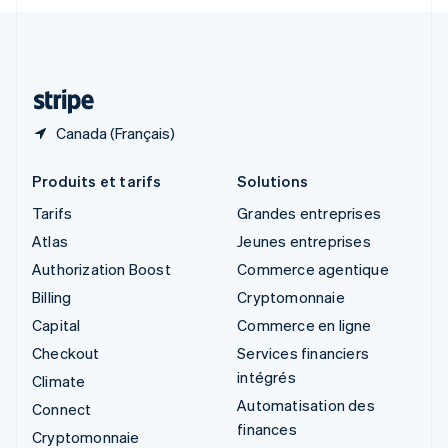
Svenska
English
Suisse
Deutsch
Français
Italiano
English
Thaïlande
ไทย
English
Canada (Français)
Produits et tarifs
Solutions
Tarifs
Grandes entreprises
Atlas
Jeunes entreprises
Authorization Boost
Commerce agentique
Billing
Cryptomonnaie
Capital
Commerce en ligne
Checkout
Services financiers
intégrés
Climate
Automatisation des
Connect
finances
Cryptomonnaie