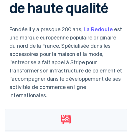
de haute qualité
d'IU flexibles
Recognition
l’application
ou une place de marché
Moyens de
Automatisations
Places de marché
paiement
Entreprise
comptables
Gestion financière
Gérer les abonnements
Accès à plus
Stripe Sigma
Plateformes
de 125 modes
Rapports
Feuille de route du
Logiciels-services
Proposer une
Fondée il y a presque 200 ans,
La Redoute
est
de paiement
Terminal
personnalisés
produit
facturation à
Paiements en
Data Pipeline
Conférence annuelle de
l’utilisation
une marque européenne populaire originaire
personne
Synchronisation
Sessions
Émettre des cartes qui
du nord de la France. Spécialisée dans les
Authorization
des données
Carrières
reposent sur les
Par secteur d'activité
Boost
Salle de presse
cryptomonnaies
accessoires pour la maison et la mode,
Optimisation
Stripe Press
stables
l'entreprise a fait appel à Stripe pour
des
Entreprises d'IA
Fournir et gérer des
acceptations
Link
Économie de la
services à l’aide
transformer son infrastructure de paiement et
Paiements
création
d’agents
Jeux
l'accompagner dans le développement de ses
accélérés
Contact
Hôtellerie, voyages et
activités de commerce en ligne
loisirs
Nous contacter
Assurances
internationales.
Devenir partenaire
Ressources
Médias et
Plus
divertissements
Product roadmap
Organismes à but non
Intégrations
Découvrez ce qui vous attend
lucratif
d'applications
Services aux
Exemples de code
Radar
entreprises
Blog des développeurs
Prévention de la fraude
Secteur public