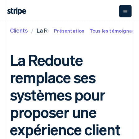
Clients
La Redoute
Présentation
Tous les témoignages
Par étape
Documentation
En savoir plus
Paiements
Revenus
Gestion
financière
Grandes entreprises
Documentation Stripe
Blogue
Payments
Billing
Jeunes entreprises
Documentation sur les
Témoignages de nos
La Redoute
Paiements en
Revenus
Global Payouts
API
clients
ligne
récurrents
Bibliothèques et
Guides
Managed
Métronome
Versements à
trousses SDK
remplace ses
Payments
Facturation à
Stripe Apps
des tiers
Par cas d'usage
Solution du
l’utilisation
Crypto
marchand
Abonnements
Infrastructure
Assistance
Commerce agentique
systèmes pour
officiel
Payment links
Gestion des
de portefeuille
Cryptomonnaie
abonnements
numérique,
Guides
Commerce en ligne
Obtenir de l’assistance
Paiements
Invoicing
d’émission de
Services financiers
proposer une
sans codage
Ponctuelle ou
cryptomonnaies
intégrés
Accepter les paiements
Offres d’assistance
Checkout
récurrente
stables et de
Automatisation des
en ligne
gérées
Interfaces
Tax
cartes
finances
Mettre en œuvre un
Services aux
expérience client
utilisateur de
Automatisation
Entreprises
système de paiement
entreprises
paiement
Elements
des taxes
internationales
préétabli
Composants
prédéfinies
Revenue
Paiements intégrés à
Créer une plateforme