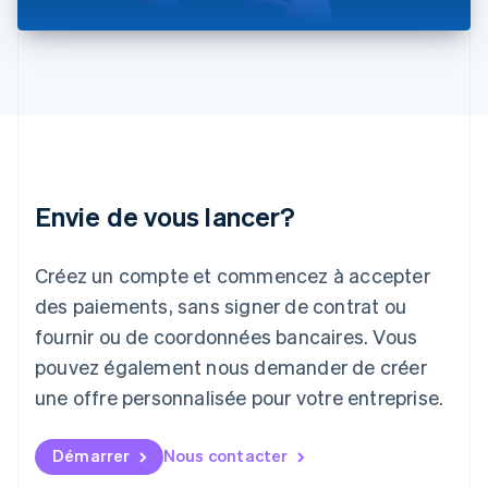
English
Italie
Italiano
English
Japon
日本語
English
Lettonie
English
Liechtenstein
Deutsch
English
Envie de vous lancer?
Lituanie
English
Luxembourg
Créez un compte et commencez à accepter
Français
Deutsch
English
Malaisie
des paiements, sans signer de contrat ou
English
简体中文
fournir ou de coordonnées bancaires. Vous
Malte
pouvez également nous demander de créer
English
Mexique
une offre personnalisée pour votre entreprise.
Español
English
Norvège
English
Démarrer
Nous contacter
Nouvelle-Zélande