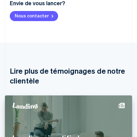
Envie de vous lancer?
Allemagne
Nous contacter
Deutsch
English
Australie
English
Autriche
Deutsch
English
Belgique
Nederlands
Français
Deutsch
English
Brésil
Português
English
Lire plus de témoignages de notre
Bulgarie
English
clientèle
Canada
English
Français
Chine continentale
简体中文
English
Chypre
English
Croatie
English
Italiano
Danemark