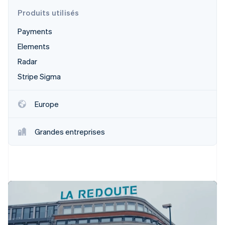
Commerce de détail
État des API
Atlas
Produits utilisés
Constitution d'une entreprise
Payments
Climate
Élimination du carbone
Écosystème
Elements
Identity
Radar
Partenaires
Vérification de l'identité
Stripe App Marketplace
Stripe Sigma
Europe
Stripe Sessions 2026
Grandes entreprises
Découvrez comment Stripe construit l’infrastructure écon
l’IA.
Regarder