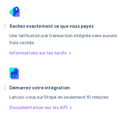
English
Pays-Bas
Nederlands
English
Pologne
English
Sachez exactement ce que vous payez
Portugal
Une tarification par transaction intégrée sans aucuns
Português
English
frais cachés
RAS de Hong Kong, Chine
English
简体中文
Informations sur les tarifs
République tchèque
English
Roumanie
English
Royaume-Uni
English
Démarrez votre intégration
Singapour
Lancez-vous sur Stripe en seulement 10 minutes
English
简体中文
Slovaquie
Documentation sur les API
English
Slovénie
English
Italiano
Suède