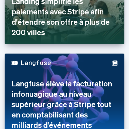
Landing simplifie les
English
Émirats arabes unis
paiements avec Stripe afin
English
d'étendre son offre à plus de
Espagne
Español
English
200 villes
Estonie
English
États-Unis
English
Español
简体中文
Finlande
English
Svenska
France
Français
English
Gibraltar
Langfuse élève la facturation
English
Grèce
infonuagique au niveau
English
Hongrie
supérieur grâce à Stripe tout
English
en comptabilisant des
Inde
English
milliards d’événements
Irlande