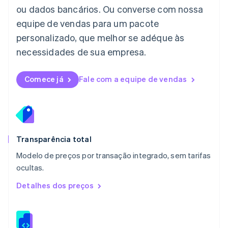
Lituânia
ou dados bancários. Ou converse com nossa
English
equipe de vendas para um pacote
Luxemburgo
personalizado, que melhor se adéque às
Français
Deutsch
English
Malásia
necessidades de sua empresa.
English
简体中文
Malta
English
Comece já
Fale com a equipe de vendas
México
Español
English
Noruega
English
Nova Zelândia
English
Transparência total
Países Baixos
Modelo de preços por transação integrado, sem tarifas
Nederlands
English
ocultas.
Polônia
English
Detalhes dos preços
Portugal
Português
English
RAE de Hong Kong, China
English
简体中文