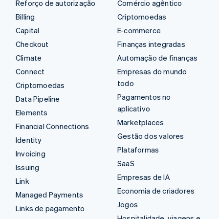
Reforço de autorização
Comércio agêntico
Billing
Criptomoedas
Capital
E-commerce
Checkout
Finanças integradas
Climate
Automação de finanças
Connect
Empresas do mundo
todo
Criptomoedas
Pagamentos no
Data Pipeline
aplicativo
Elements
Marketplaces
Financial Connections
Gestão dos valores
Identity
Plataformas
Invoicing
SaaS
Issuing
Empresas de IA
Link
Economia de criadores
Managed Payments
Jogos
Links de pagamento
Hospitalidade, viagens e