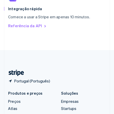
Reino Unido
English
Integração rápida
República Tcheca
Comece a usar a Stripe em apenas 10 minutos.
English
Romênia
Referência da API
English
Singapura
English
简体中文
Suécia
Svenska
English
Suíça
Deutsch
Français
Italiano
English
Tailândia
ไทย
English
Portugal (Português)
Produtos e preços
Soluções
Preços
Empresas
Atlas
Startups