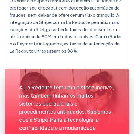
O Radar e o suporte para 3DS ajudaram a La Redoute a
proteger seu checkout com detecção automática de
fraudes, sem deixar de oferecer um fluxo tranquilo. A
integração da Stripe com a La Redoute permitiu mais
isenções do 3DS, garantindo taxas de checkout sem
atrito acima de 80% em todos os países. Com o Radar
e o Payments integrados, as taxas de autorização da
La Redoute ultrapassam os 98%.
A La Redoute tem uma história incrível,
mas também tínhamos muitos
sistemas operacionais e
procedimentos antiquados. Sabíamos
que a Stripe traria a tecnologia, a
confiabilidade e a modernidade