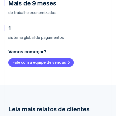
Mais de 9 meses
de trabalho economizados
1
sistema global de pagamentos
Vamos começar?
Alemanha
Fale com a equipe de vendas
Deutsch
English
Austrália
English
Áustria
Deutsch
English
Bélgica
Nederlands
Français
Deutsch
English
Brasil
Português
English
Leia mais relatos de clientes
Bulgária
English