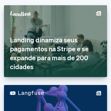
Canadá
English
Français
China continental
简体中文
English
Chipre
English
Croácia
English
Italiano
Landing dinamiza seus
Dinamarca
pagamentos na Stripe e se
English
Emirados Árabes Unidos
expande para mais de 200
English
Eslováquia
cidades
English
Eslovênia
English
Italiano
Espanha
Español
English
Estados Unidos
English
Español
简体中文
Estônia
English