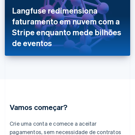
Finlândia
Langfuse redimensiona
English
Svenska
França
faturamento em nuvem com a
Français
English
Gibraltar
Stripe enquanto mede bilhões
English
Grécia
de eventos
English
Hungria
English
Índia
English
Irlanda
English
Itália
Italiano
English
Japão
Vamos começar?
日本語
English
Letônia
English
Crie uma conta e comece a aceitar
Liechtenstein
pagamentos, sem necessidade de contratos
Deutsch
English