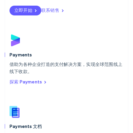
Svenska
English
瑞士
立即开始
联系销售
Deutsch
Français
Italiano
English
塞浦路斯
English
斯洛伐克
English
斯洛文尼亚
English
Italiano
Payments
泰国
ไทย
English
借助为各种企业打造的支付解决方案，实现全球范围线上
希腊
线下收款。
English
探索 Payments
西班牙
Español
English
新加坡
English
简体中文
新西兰
English
匈牙利
English
Payments 文档
意大利