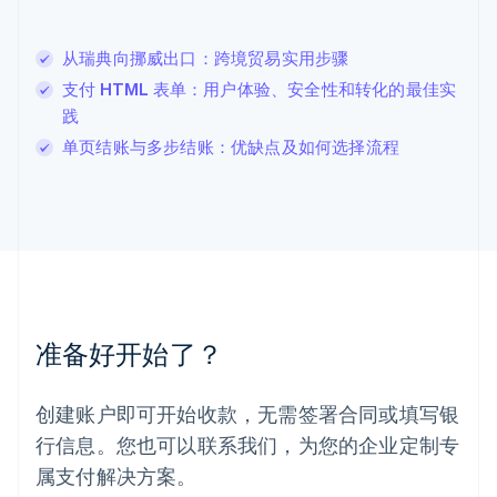
English
列支敦士登
从瑞典向挪威出口：跨境贸易实用步骤
Deutsch
English
卢森堡
支付 HTML 表单：用户体验、安全性和转化的最佳实
Français
Deutsch
English
践
罗马尼亚
单页结账与多步结账：优缺点及如何选择流程
English
马尔他
English
马来西亚
English
简体中文
美国
English
Español
简体中文
墨西哥
Español
English
准备好开始了？
挪威
English
葡萄牙
创建账户即可开始收款，无需签署合同或填写银
Português
English
行信息。您也可以联系我们，为您的企业定制专
日本
日本語
English
属支付解决方案。
瑞典