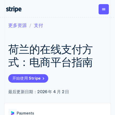
更多资源
支付
按企业阶段
文档
学习
支付
营收
资金管
平台
理
易市
大型企业
Stripe 文档
博客
Payments
Billing
初创企业
API 参考文档
客户案例
荷兰的在线支付方
在线支付
经常性收入
Global
Conn
库与 SDK
指南
Payment links
Metronome
Payouts
Stripe Apps
按用量计费
平台
式：电商平台指南
无代码支付
Subscriptions
向第三
按应用场景
Checkout
方打款
支持
预构建支付界
订阅管理
Crypto
指南
智能体商务
面
Invoicing
钱包、
加密货币
获取支持
一次性或定期
Elements
开始使用 Stripe
稳定币
电子商务
接受线上付款
托管支持方案
灵活的 UI 组件
账单
发行和
嵌入式金融
实施预置结账流程
专业服务
Payment
Tax
发卡基
财务自动化
构建平台或交易市场
最后更新日期：2026 年 4 月 2 日
methods
销售税和增值
础设施
全球化企业
管理订阅
接入 125+ 种支
税自动化
应用内支付
提供按用量计费
付方式
Revenue
交易市场
发行稳定币支持的支付卡
Terminal
Recognition
公司
资金管理
通过智能体配置和管理服
线下支付
会计自动化
Payments
平台
务