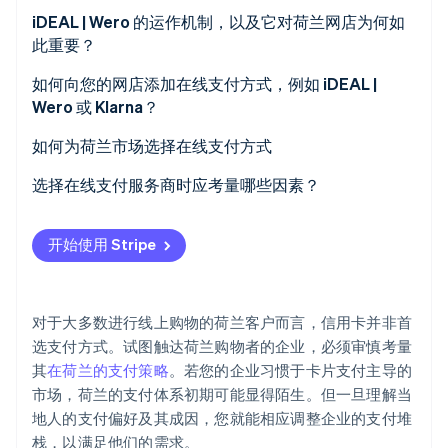
iDEAL | Wero
iDEAL | Wero 的运作机制，以及它对荷兰网店为何如
Stripe Sessions 2026
此重要？
了解 Stripe 如何为 AI 构建经济基础设施。
信用卡与借记卡
立即观看
如何向您的网店添加在线支付方式，例如 iDEAL |
先买后付 (BNPL)
Wero 或 Klarna？
数字钱包
选择支持荷兰主流支付方式的服务商
如何为荷兰市场选择在线支付方式
SEPA 直接借记
在您的账户中启用该支付方式
从 iDEAL | Wero 开始
选择在线支付服务商时应考量哪些因素？
更新结账页面以展示新增支付选项
添加银行卡支付方式以拓宽覆盖范围
本地支付方式支持
开始使用 Stripe
上线前务必完成测试
如果您的产品类别合适，请考虑先买后付
定价结构
上线并醒目展示
使用 SEPA 直接借记处理订阅或定期计费
集成工作量
对于大多数进行线上购物的荷兰客户而言，信用卡并非首
若您的移动端流量大，请支持数字钱包
结账用户体验
选支付方式。试图触达荷兰购物者的企业，必须审慎考量
其
在荷兰的支付策略
。若您的企业习惯于卡片支付主导的
利用数据完善支付组合配置
欺诈保护、监管合规和安全
市场，荷兰的支付体系初期可能显得陌生。但一旦理解当
提现时效与多币种灵活性
地人的支付偏好及其成因，您就能相应调整企业的支付堆
栈，以满足他们的需求。