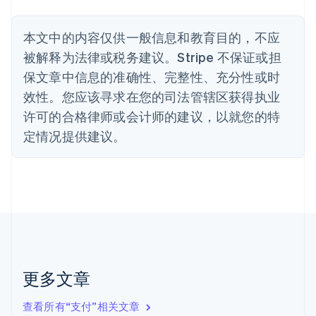
Nederlands
Français
Deutsch
English
波兰
本文中的内容仅供一般信息和教育目的，不应
English
丹麦
被解释为法律或税务建议。Stripe 不保证或担
English
保文章中信息的准确性、完整性、充分性或时
德国
效性。您应该寻求在您的司法管辖区获得执业
Deutsch
English
法国
许可的合格律师或会计师的建议，以就您的特
Français
English
定情况提供建议。
芬兰
English
Svenska
荷兰
Nederlands
English
加拿大
English
Français
捷克
English
克罗地亚
English
Italiano
更多文章
拉脱维亚
English
查看所有“支付”相关文章
立陶宛