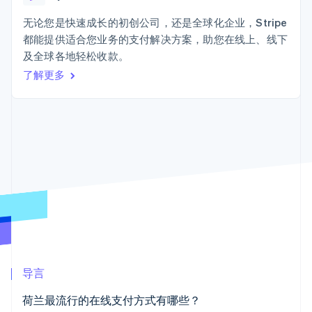
Authorization
Stripe Sigma
产品路线图
SaaS
Boost
自定义报告
Sessions 年度大会
无论您是快速成长的初创公司，还是全球化企业，Stripe
支付成功率优
Data Pipeline
招聘
都能提供适合您业务的支付解决方案，助您在线上、线下
化
数据同步
资讯中心
Link
资源
及全球各地轻松收款。
Stripe Press
加速结账
按行业
了解更多
应用集成
AI 企业
代码示例
创作者经济
开发者博客
联系
游戏
API 状态
更多
酒店、旅游与休闲
联系销售
Product roadmap
保险
成为合作伙伴
了解未来规划
媒体与娱乐
非营利组织
Radar
专业服务
欺诈防范
公共部门
Atlas
零售
初创企业注册
Climate
碳移除
生态系统
导言
合作伙伴
荷兰最流行的在线支付方式有哪些？
Stripe App Marketplace