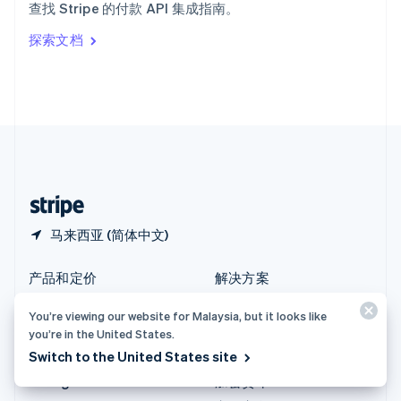
查找 Stripe 的付款 API 集成指南。
Italiano
English
印度
探索文档
English
英国
English
直布罗陀
English
中国内地
简体中文
English
中国香港特别行政区
English
简体中文
马来西亚 (简体中文)
产品和定价
解决方案
定价
大型企业
You’re viewing our website for Malaysia, but it looks like
Atlas
初创企业
you’re in the United States.
Authorization Boost
智能体商务
Switch to the United States site
Billing
加密货币