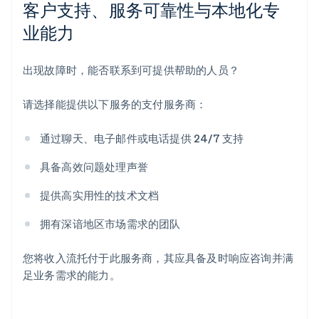
客户支持、服务可靠性与本地化专
业能力
出现故障时，能否联系到可提供帮助的人员？
请选择能提供以下服务的支付服务商：
阿联酋
English
通过聊天、电子邮件或电话提供 24/7 支持
爱尔兰
English
具备高效问题处理声誉
爱沙尼亚
English
提供高实用性的技术文档
奥地利
Deutsch
English
拥有深谙地区市场需求的团队
澳大利亚
English
巴西
您将收入流托付于此服务商，其应具备及时响应咨询并满
Português
English
足业务需求的能力。
保加利亚
English
比利时