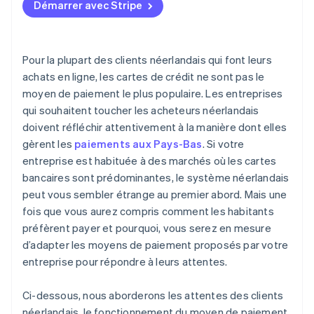
Démarrer avec Stripe
Testez avant la mise en production
Envisagez les paiements différés si votre catégorie
Structure tarifaire
de produits s’y prête
Lancez-la et rendez-la visible
Effort d’intégration
Utilisez le prélèvement automatique SEPA pour les
Pour la plupart des clients néerlandais qui font leurs
Expérience utilisateur du paiement
abonnements ou la facturation récurrente
achats en ligne, les cartes de crédit ne sont pas le
moyen de paiement le plus populaire. Les entreprises
Protection contre la fraude, conformité et sécurité
Prenez en charge les wallets si votre trafic s’oriente
qui souhaitent toucher les acheteurs néerlandais
dans cette direction
Flexibilité en matière de délais de paiement et de
doivent réfléchir attentivement à la manière dont elles
devises
Utilisez les données pour affiner votre gamme de
gèrent les
paiements aux Pays-Bas
. Si votre
produits
Service de support, fiabilité et expertise locale
entreprise est habituée à des marchés où les cartes
bancaires sont prédominantes, le système néerlandais
peut vous sembler étrange au premier abord. Mais une
fois que vous aurez compris comment les habitants
préfèrent payer et pourquoi, vous serez en mesure
d’adapter les moyens de paiement proposés par votre
entreprise pour répondre à leurs attentes.
Ci-dessous, nous aborderons les attentes des clients
néerlandais, le fonctionnement du moyen de paiement