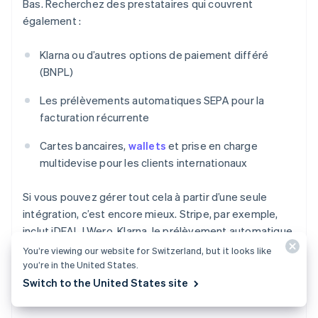
Bas. Recherchez des prestataires qui couvrent
également :
Klarna ou d’autres options de paiement différé
(BNPL)
Les prélèvements automatiques SEPA pour la
facturation récurrente
Cartes bancaires,
wallets
et prise en charge
multidevise pour les clients internationaux
Si vous pouvez gérer tout cela à partir d’une seule
intégration, c’est encore mieux. Stripe, par exemple,
inclut iDEAL | Wero, Klarna, le prélèvement automatique
SEPA, les paiements par carte bancaire et par wallets
You’re viewing our website for Switzerland, but it looks like
dans une seule plateforme.
you’re in the United States.
Switch to the United States site