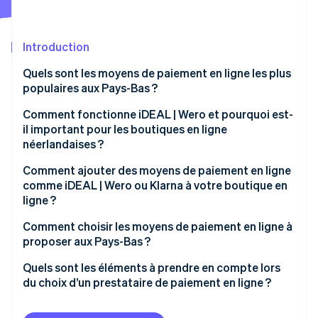
Découvrez les prochaines évolutions
Commerce en ligne
Radar
Prévention de la fraude
Introduction
Écosystème
Atlas
Quels sont les moyens de paiement en ligne les plus
Constitution de start-up
populaires aux Pays-Bas ?
Partenaires
Climate
Stripe App Marketplace
Élimination du carbone
iDEAL | Wero
Comment fonctionne iDEAL | Wero et pourquoi est-
il important pour les boutiques en ligne
Identity
Cartes de crédit et de débit
néerlandaises ?
Vérification de l'identité
Paiement différé (BNPL)
Comment ajouter des moyens de paiement en ligne
comme iDEAL | Wero ou Klarna à votre boutique en
Wallets
ligne ?
Prélèvements automatiques SEPA
Choisissez un prestataire qui prend en charge les
Comment choisir les moyens de paiement en ligne à
Stripe Sessions 2026
moyens de paiement néerlandais
proposer aux Pays-Bas ?
Découvrez comment Stripe construit l’infrastructure écono
Regarder la vidéo
Activez les moyens de paiement dans votre compte
Lancez-vous avec iDEAL | Wero
Quels sont les éléments à prendre en compte lors
du choix d’un prestataire de paiement en ligne ?
Mettez votre page de paiement à jour pour afficher
Ajoutez des cartes bancaires pour élargir votre
les nouvelles options.
portée
La prise en charge des moyens de paiement locaux