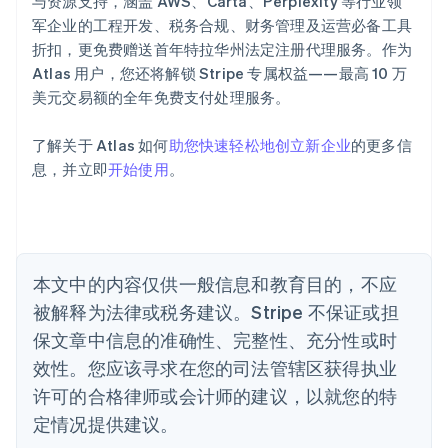
爱沙尼亚
与资源支持，涵盖 AWS、Carta、Perplexity 等行业领
English
军企业的工程开发、税务合规、财务管理及运营必备工具
奥地利
折扣，更免费赠送首年特拉华州法定注册代理服务。作为
Deutsch
English
Atlas 用户，您还将解锁 Stripe 专属权益——最高 10 万
澳大利亚
美元交易额的全年免费支付处理服务。
English
巴西
Português
English
了解关于 Atlas 如何
助您快速轻松地创立新企业
的更多信
保加利亚
息，并立即
开始使用
。
English
比利时
Nederlands
Français
Deutsch
English
波兰
English
丹麦
本文中的内容仅供一般信息和教育目的，不应
English
被解释为法律或税务建议。Stripe 不保证或担
德国
保文章中信息的准确性、完整性、充分性或时
Deutsch
English
法国
效性。您应该寻求在您的司法管辖区获得执业
Français
English
许可的合格律师或会计师的建议，以就您的特
芬兰
定情况提供建议。
English
Svenska