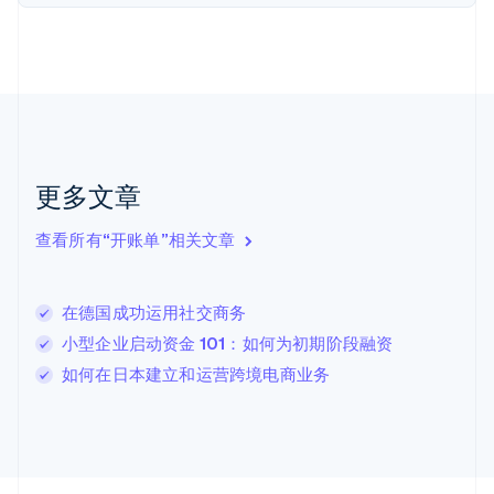
荷兰
Nederlands
English
加拿大
English
Français
捷克
English
克罗地亚
English
Italiano
拉脱维亚
更多文章
English
立陶宛
查看所有“开账单”相关文章
English
列支敦士登
Deutsch
English
卢森堡
在德国成功运用社交商务
Français
Deutsch
English
小型企业启动资金 101：如何为初期阶段融资
罗马尼亚
如何在日本建立和运营跨境电商业务
English
马尔他
English
马来西亚
English
简体中文