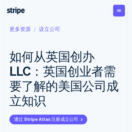
更多资源
设立公司
按企业阶段
文档
学习
支付
营收
资金管
平台
理
易市
大型企业
Stripe 文档
博客
Payments
Billing
初创企业
API 参考文档
客户案例
如何从英国创办
在线支付
经常性收入
Global
Conn
库与 SDK
指南
Payment links
Metronome
Payouts
Stripe Apps
按用量计费
平台
LLC：英国创业者需
无代码支付
Subscriptions
向第三
按应用场景
Checkout
方打款
支持
预构建支付界
订阅管理
Crypto
要了解的美国公司成
指南
智能体商务
面
Invoicing
钱包、
加密货币
获取支持
一次性或定期
Elements
稳定币
电子商务
接受线上付款
托管支持方案
灵活的 UI 组件
账单
立知识
发行和
嵌入式金融
实施预置结账流程
专业服务
Payment
Tax
发卡基
财务自动化
构建平台或交易市场
methods
销售税和增值
础设施
全球化企业
管理订阅
接入 125+ 种支
税自动化
应用内支付
提供按用量计费
付方式
Revenue
通过 Stripe Atlas 注册成立公司
交易市场
发行稳定币支持的支付卡
Terminal
Recognition
公司
资金管理
通过智能体配置和管理服
线下支付
会计自动化
平台
务