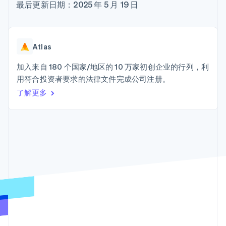
Authorization
Stripe Sigma
最后更新日期：2025 年 5 月 19 日
产品路线图
SaaS
Boost
自定义报告
Sessions 年度大会
支付成功率优
Data Pipeline
招聘
化
数据同步
资讯中心
Link
资源
Stripe Press
Atlas
加速结账
按行业
应用集成
加入来自 180 个国家/地区的 10 万家初创企业的行列，利
AI 企业
代码示例
用符合投资者要求的法律文件完成公司注册。
创作者经济
开发者博客
联系
游戏
API 状态
更多
了解更多
酒店、旅游与休闲
联系销售
Product roadmap
保险
成为合作伙伴
了解未来规划
媒体与娱乐
非营利组织
Radar
专业服务
欺诈防范
公共部门
Atlas
零售
初创企业注册
Climate
碳移除
生态系统
合作伙伴
Stripe App Marketplace