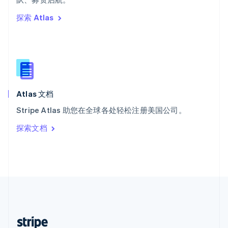
English
探索 Atlas
西班牙
Español
English
新加坡
English
简体中文
新西兰
English
匈牙利
English
Atlas 文档
意大利
Stripe Atlas 助您在全球各处轻松注册美国公司。
Italiano
English
印度
探索文档
English
英国
English
直布罗陀
English
中国内地
简体中文
English
中国香港特别行政区
English
简体中文