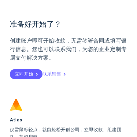
美国
English
Español
简体中文
墨西哥
Español
English
准备好开始了？
挪威
English
葡萄牙
创建账户即可开始收款，无需签署合同或填写银
Português
English
行信息。您也可以联系我们，为您的企业定制专
日本
日本語
English
属支付解决方案。
瑞典
Svenska
English
瑞士
立即开始
联系销售
Deutsch
Français
Italiano
English
塞浦路斯
English
斯洛伐克
English
斯洛文尼亚
English
Italiano
Atlas
泰国
ไทย
English
仅需鼠标轻点，就能轻松开创公司，立即收款、组建团
希腊
队、募资启航。