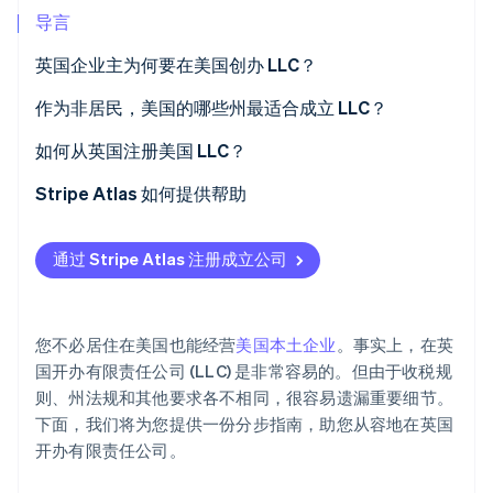
导言
Stripe Sessions 2026
了解 Stripe 如何为 AI 构建经济基础设施。
英国企业主为何要在美国创办 LLC？
立即观看
进入美国市场
作为非居民，美国的哪些州最适合成立 LLC？
提升对美国投资者和合作伙伴的信誉度
特拉华州
如何从英国注册美国 LLC？
有限的个人责任
怀俄明州
选择公司名称
Stripe Atlas 如何提供帮助
潜在的税收优惠
内华达州
指定注册代理人
申请使用 Atlas 注册公司
通过 Stripe Atlas 注册成立公司
佛罗里达州、德克萨斯州和其他常见的州选项
提交公司章程
在获取雇主识别号 (EIN) 前开通收款和银行服务
起草运营协议
无现金创始人股权认购
您不必居住在美国也能经营
美国本土企业
。事实上，在英
获取雇主识别号 (EIN)
自动提交 83 (b) 税务申报
国开办有限责任公司 (LLC) 是非常容易的。但由于收税规
则、州法规和其他要求各不相同，很容易遗漏重要细节。
设立美国商业银行账户
全球顶尖水准的公司法律文件
下面，我们将为您提供一份分步指南，助您从容地在英国
处理州级业务需求
Stripe Payments 服务首年免费，更享价值 5 万美元的
开办有限责任公司。
合作伙伴专属优惠与折扣