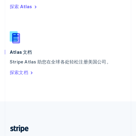
探索 Atlas
西班牙
Español
English
新加坡
English
简体中文
新西兰
English
匈牙利
English
Atlas 文档
意大利
Stripe Atlas 助您在全球各处轻松注册美国公司。
Italiano
English
印度
探索文档
English
英国
English
直布罗陀
English
中国内地
简体中文
English
中国香港特别行政区
English
简体中文