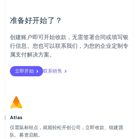
English
Español
简体中文
墨西哥
Español
English
准备好开始了？
挪威
English
葡萄牙
创建账户即可开始收款，无需签署合同或填写银
Português
English
行信息。您也可以联系我们，为您的企业定制专
日本
日本語
English
属支付解决方案。
瑞典
Svenska
English
瑞士
立即开始
联系销售
Deutsch
Français
Italiano
English
塞浦路斯
English
斯洛伐克
English
斯洛文尼亚
English
Italiano
Atlas
泰国
ไทย
English
仅需鼠标轻点，就能轻松开创公司，立即收款、组建团
希腊
队、募资启航。
English