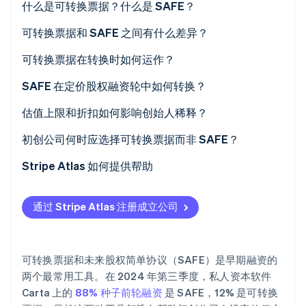
什么是可转换票据？什么是 SAFE？
Stripe Sessions 2026
可转换票据
可转换票据和 SAFE 之间有什么差异？
了解 Stripe 如何为 AI 构建经济基础设施。
立即观看
SAFE
可转换票据在转换时如何运作？
SAFE 在定价股权融资轮中如何转换？
估值上限和折扣如何影响创始人稀释？
初创公司何时应选择可转换票据而非 SAFE？
Stripe Atlas 如何提供帮助
申请使用 Atlas
通过 Stripe Atlas 注册成立公司
使用 SAFE 筹集资金
在获取雇主识别号 (EIN) 前开通收款和银行服务
可转换票据和未来股权简单协议（SAFE）是早期融资的
无现金创始人股权认购
两个最常用工具。在 2024 年第三季度，私人资本软件
Carta 上的
88% 种子前轮融资
是 SAFE，12% 是可转换
自动提交 83(b) 税务选择