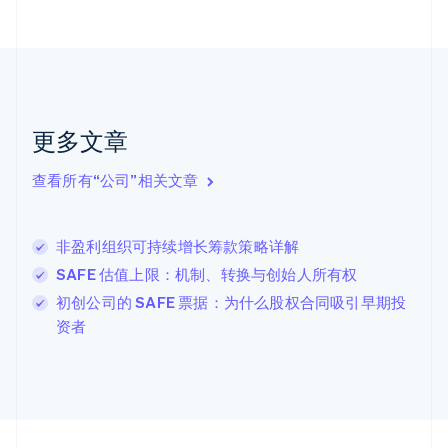
Nederlands
English
加拿大
English
Français
捷克
English
克罗地亚
English
Italiano
更多文章
拉脱维亚
English
查看所有“公司”相关文章
立陶宛
English
列支敦士登
非盈利组织可持续增长筹款策略详解
Deutsch
English
卢森堡
SAFE 估值上限：机制、转换与创始人所有权
Français
Deutsch
English
初创公司的 SAFE 票据：为什么股权合同吸引早期投
罗马尼亚
资者
English
马尔他
English
马来西亚
English
简体中文
美国