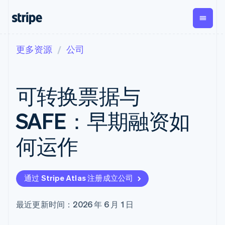
更多资源
公司
按企业阶段
文档
学习
支付
营收
资金管
平台
理
易市
大型企业
Stripe 文档
博客
Payments
Billing
初创企业
API 参考文档
客户案例
可转换票据与
在线支付
经常性收入
Global
Conn
库与 SDK
指南
Payment links
Metronome
Payouts
Stripe Apps
按用量计费
平台
SAFE：早期融资如
无代码支付
Subscriptions
向第三
按应用场景
Checkout
方打款
支持
预构建支付界
订阅管理
Crypto
何运作
指南
智能体商务
面
Invoicing
钱包、
加密货币
获取支持
一次性或定期
Elements
稳定币
电子商务
接受线上付款
托管支持方案
灵活的 UI 组件
账单
发行和
嵌入式金融
实施预置结账流程
专业服务
Payment
Tax
发卡基
通过 Stripe Atlas 注册成立公司
财务自动化
构建平台或交易市场
methods
销售税和增值
础设施
全球化企业
管理订阅
接入 125+ 种支
税自动化
应用内支付
提供按用量计费
付方式
Revenue
最近更新时间：2026 年 6 月 1 日
交易市场
发行稳定币支持的支付卡
Terminal
Recognition
公司
资金管理
通过智能体配置和管理服
线下支付
会计自动化
平台
务