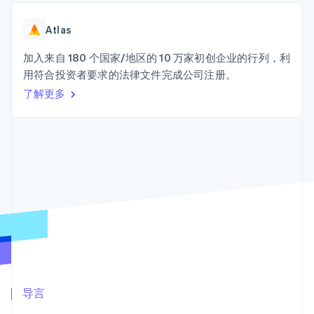
Authorization
Stripe Sigma
产品路线图
SaaS
Boost
自定义报告
Sessions 年度大会
支付成功率优
Data Pipeline
Atlas
招聘
化
数据同步
资讯中心
Link
资源
加入来自 180 个国家/地区的 10 万家初创企业的行列，利
Stripe Press
加速结账
按行业
用符合投资者要求的法律文件完成公司注册。
应用集成
了解更多
AI 企业
代码示例
创作者经济
开发者博客
联系
游戏
API 状态
更多
酒店、旅游与休闲
联系销售
Product roadmap
保险
成为合作伙伴
了解未来规划
媒体与娱乐
非营利组织
Radar
专业服务
欺诈防范
公共部门
Atlas
零售
初创企业注册
Climate
碳移除
生态系统
合作伙伴
导言
Stripe App Marketplace