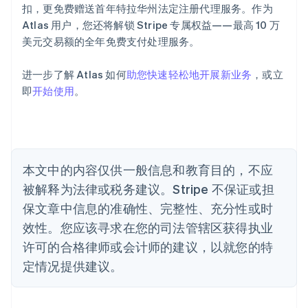
English
扣，更免费赠送首年特拉华州法定注册代理服务。作为
奥地利
Atlas 用户，您还将解锁 Stripe 专属权益——最高 10 万
Deutsch
English
美元交易额的全年免费支付处理服务。
澳大利亚
English
巴西
进一步了解 Atlas 如何
助您快速轻松地开展新业务
，或立
Português
English
即
开始使用
。
保加利亚
English
比利时
Nederlands
Français
Deutsch
English
波兰
本文中的内容仅供一般信息和教育目的，不应
English
丹麦
被解释为法律或税务建议。Stripe 不保证或担
English
保文章中信息的准确性、完整性、充分性或时
德国
效性。您应该寻求在您的司法管辖区获得执业
Deutsch
English
法国
许可的合格律师或会计师的建议，以就您的特
Français
English
定情况提供建议。
芬兰
English
Svenska
荷兰