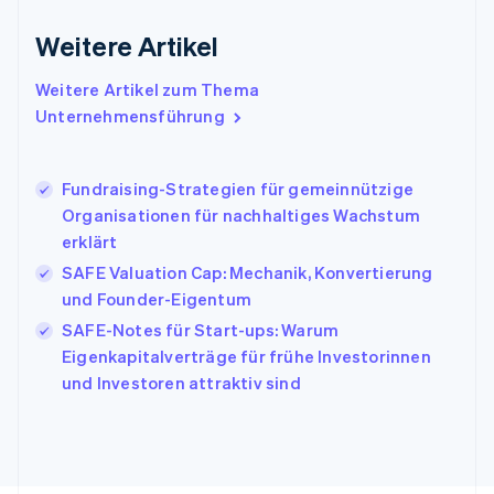
English
Griechenland
Weitere Artikel
English
Indien
Weitere Artikel zum Thema
English
Unternehmensführung
Irland
English
Italien
Fundraising-Strategien für gemeinnützige
Italiano
English
Japan
Organisationen für nachhaltiges Wachstum
日本語
English
erklärt
Kanada
SAFE Valuation Cap: Mechanik, Konvertierung
English
Français
und Founder-Eigentum
Kroatien
English
Italiano
SAFE-Notes für Start-ups: Warum
Lettland
Eigenkapitalverträge für frühe Investorinnen
English
und Investoren attraktiv sind
Liechtenstein
Deutsch
English
Litauen
English
Luxemburg