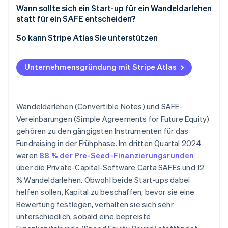
Wann sollte sich ein Start-up für ein Wandeldarlehen
statt für ein SAFE entscheiden?
So kann Stripe Atlas Sie unterstützen
Beantragung bei Atlas
Unternehmensgründung mit Stripe Atlas
Fundraising mit SAFEs
Akzeptieren von Zahlungen und Bankgeschäften
vor Erhalt der EIN
Wandeldarlehen (Convertible Notes) und SAFE-
Vereinbarungen (Simple Agreements for Future Equity)
Gründungsaktien ohne Einsatz liquider Mittel
gehören zu den gängigsten Instrumenten für das
erwerben
Fundraising in der Frühphase. Im dritten Quartal 2024
Automatische Einreichung des 83(b)-
waren
88 % der Pre-Seed-Finanzierungsrunden
Steuerformulars
über die Private-Capital-Software Carta SAFEs und 12
% Wandeldarlehen. Obwohl beide Start-ups dabei
Hochwertige rechtliche Unternehmensdokumente
helfen sollen, Kapital zu beschaffen, bevor sie eine
Partner-Guthaben und Rabatte in Höhe von 50.000
Bewertung festlegen, verhalten sie sich sehr
USD
unterschiedlich, sobald eine bepreiste