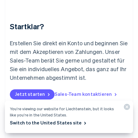
Français
Deutsch
English
Malaysia
English
简体中文
Malta
Startklar?
English
Mexiko
Español
English
Erstellen Sie direkt ein Konto und beginnen Sie
Neuseeland
mit dem Akzeptieren von Zahlungen. Unser
English
Niederlande
Sales-Team berät Sie gerne und gestaltet für
Nederlands
English
Sie ein individuelles Angebot, das ganz auf Ihr
Norwegen
Unternehmen abgestimmt ist.
English
Österreich
Deutsch
English
Jetzt starten
Sales-Team kontaktieren
Polen
English
Portugal
You’re viewing our website for Liechtenstein, but it looks
like you’re in the United States.
Português
English
Rumänien
Switch to the United States site
English
Schweden