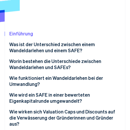
Betrugsprävention
Ecosystem
Atlas
Start-up-Gründung
Partner
Stripe App-Marktplatz
Climate
CO₂-Entnahme
Einführung
Was ist der Unterschied zwischen einem
Wandeldarlehen und einem SAFE?
Wandeldarlehen
Worin bestehen die Unterschiede zwischen
Stripe-Sessions 2026
Wandeldarlehen und SAFEs?
Erfahren Sie, wie Stripe Lösungen für die Wirtschaft
SAFEs
Jetzt ansehen
Wie funktioniert ein Wandeldarlehen bei der
Umwandlung?
Wie wird ein SAFE in einer bewerteten
Eigenkapitalrunde umgewandelt?
Wie wirken sich Valuation Caps und Discounts auf
die Verwässerung der Gründerinnen und Gründer
aus?