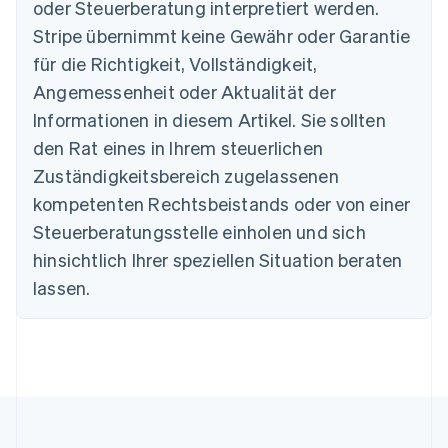
oder Steuerberatung interpretiert werden.
Australien
Stripe übernimmt keine Gewähr oder Garantie
English
für die Richtigkeit, Vollständigkeit,
Belgien
Angemessenheit oder Aktualität der
Nederlands
Français
Deutsch
English
Brasilien
Informationen in diesem Artikel. Sie sollten
Português
English
den Rat eines in Ihrem steuerlichen
Bulgarien
Zuständigkeitsbereich zugelassenen
English
Dänemark
kompetenten Rechtsbeistands oder von einer
English
Steuerberatungsstelle einholen und sich
Deutschland
Deutsch
English
hinsichtlich Ihrer speziellen Situation beraten
Estland
lassen.
English
Festlandchina
简体中文
English
Finnland
English
Svenska
Frankreich
Français
English
Gibraltar