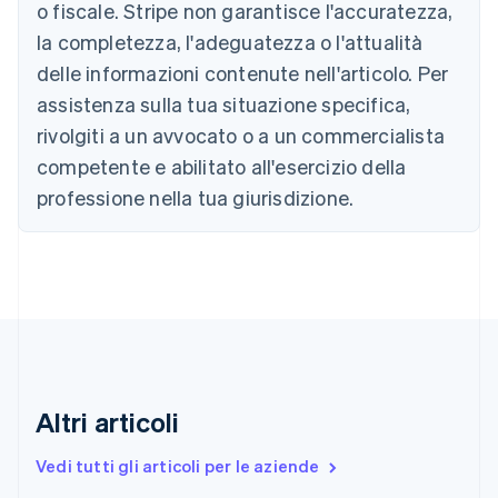
Nederlands
Français
Deutsch
English
o fiscale. Stripe non garantisce l'accuratezza,
Brasile
la completezza, l'adeguatezza o l'attualità
Português
English
Bulgaria
delle informazioni contenute nell'articolo. Per
English
assistenza sulla tua situazione specifica,
Canada
rivolgiti a un avvocato o a un commercialista
English
Français
Cina continentale
competente e abilitato all'esercizio della
简体中文
English
professione nella tua giurisdizione.
Cipro
English
Croazia
English
Italiano
Danimarca
English
Emirati Arabi Uniti
English
Estonia
English
Altri articoli
Finlandia
English
Svenska
Vedi tutti gli articoli per le aziende
Francia