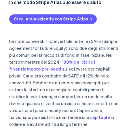
In che modo Stripe Atlas può essere d’aiuto
Come presentare una richiesta di costituzione su
Atlas
Crea la tua azienda con Stripe Atlas
Raccolta fondi con i SAFE
Accettazione di pagamenti e operazioni bancarie
Le note convertibili (convertible note) e i SAFE (Simple
prima di ricevere il codice EIN
Agreement for Future Equity) sono due degli strumenti
più comuni per la raccolta di fondi in fase iniziale. Nel
Acquistare azioni da parte dei fondatori senza
terzo trimestre del 2024,
l'88% dei cicli di
versamento di contanti
finanziamento pre-seed
sul software per capitali
Presentare automaticamente la dichiarazione
privati Carta era costituito da SAFE e il 12% da note
fiscale 83(b)
convertibili. Sebbene entrambi siano concepiti per
aiutare le start-up a raccogliere capitali prima di
Documenti legali aziendali con idoneità globale
stabilire le valutazioni, si comportano in modo molto
50.000 $ in crediti e sconti dei partner
diverso quando si verifica un ciclo di finanziamento con
valutazione (priced equity round). Capire come
funzionano può aiutarti a mantenere una
cap table
in
ordine e a evitare attriti a lungo termine.