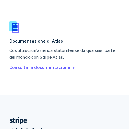
Romania
English
Singapore
English
简体中文
Slovacchia
English
Documentazione di Atlas
Slovenia
English
Italiano
Costituisci un'azienda statunitense da qualsiasi parte
Spagna
del mondo con Stripe Atlas.
Español
English
Stati Uniti
Consulta la documentazione
English
Español
简体中文
Svezia
Svenska
English
Svizzera
Deutsch
Français
Italiano
English
Thailandia
ไทย
English
Ungheria
English