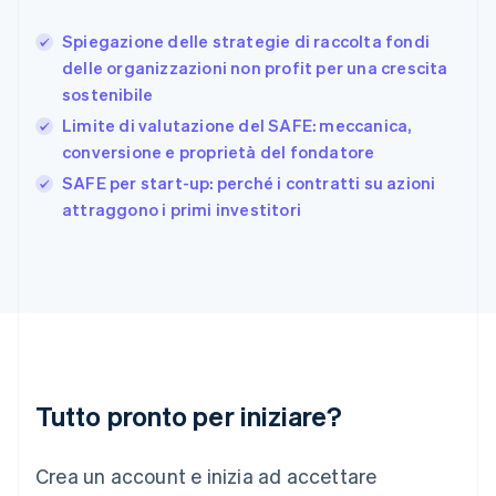
Français
English
Germania
Spiegazione delle strategie di raccolta fondi
Deutsch
English
delle organizzazioni non profit per una crescita
Giappone
日本語
English
sostenibile
Gibilterra
Limite di valutazione del SAFE: meccanica,
English
conversione e proprietà del fondatore
Grecia
English
SAFE per start-up: perché i contratti su azioni
India
attraggono i primi investitori
English
Irlanda
English
Italia
Italiano
English
Lettonia
English
Liechtenstein
Deutsch
English
Tutto pronto per iniziare?
Lituania
English
Crea un account e inizia ad accettare
Lussemburgo