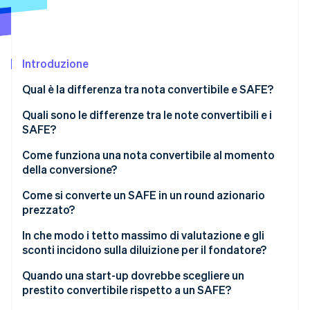
Scopri cosa ti aspetta
Radar
Ecosistema
Prevenzione delle frodi
Introduzione
Partner
Atlas
Stripe App Marketplace
Costituzione di start-up
Qual è la differenza tra nota convertibile e SAFE?
Climate
Rimozione del carbonio
Note convertibili
Quali sono le differenze tra le note convertibili e i
SAFE?
Identity
SAFE
Verifica online dell'identità
Come funziona una nota convertibile al momento
della conversione?
Come si converte un SAFE in un round azionario
prezzato?
Stripe Sessions 2026
In che modo i tetto massimo di valutazione e gli
Scopri come Stripe sta costruendo l'infrastruttura economi
sconti incidono sulla diluizione per il fondatore?
Guarda ora
Quando una start-up dovrebbe scegliere un
prestito convertibile rispetto a un SAFE?