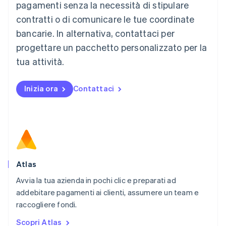
Français
Deutsch
English
pagamenti senza la necessità di stipulare
Malaysia
contratti o di comunicare le tue coordinate
English
简体中文
Malta
bancarie. In alternativa, contattaci per
English
progettare un pacchetto personalizzato per la
Messico
tua attività.
Español
English
Norvegia
English
Inizia ora
Contattaci
Nuova Zelanda
English
Paesi Bassi
Nederlands
English
Polonia
English
Portogallo
Português
English
Atlas
RAS di Hong Kong, Cina
Avvia la tua azienda in pochi clic e preparati ad
English
简体中文
addebitare pagamenti ai clienti, assumere un team e
Regno Unito
English
raccogliere fondi.
Repubblica Ceca
Scopri Atlas
English