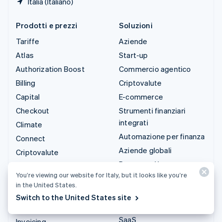
Italia (Italiano)
Prodotti e prezzi
Soluzioni
Tariffe
Aziende
Atlas
Start-up
Authorization Boost
Commercio agentico
Billing
Criptovalute
Capital
E-commerce
Checkout
Strumenti finanziari
integrati
Climate
Automazione per finanza
Connect
Aziende globali
Criptovalute
Pagamenti in-app
Data Pipeline
You’re viewing our website for Italy, but it looks like you’re
Marketplace
Elements
in the United States.
Gestione del denaro
Financial Connections
Switch to the United States site
Piattaforme
Identity
SaaS
Invoicing