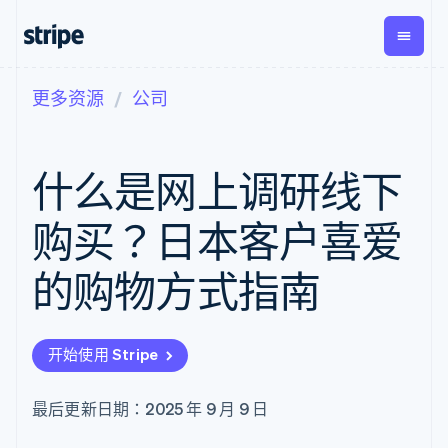
更多资源
公司
按企业阶段
文档
学习
支付
营收
资金管
平台
理
易市
大型企业
Stripe 文档
博客
Payments
Billing
初创企业
API 参考文档
客户案例
什么是网上调研线下
在线支付
经常性收入
Global
Conn
库与 SDK
指南
Managed
Metronome
Payouts
Stripe Apps
Payments
按用量计费
平台
购买？日本客户喜爱
备案商家解决
Subscriptions
向第三
按应用场景
方案
方打款
支持
订阅管理
Payment links
Crypto
的购物方式指南
指南
智能体商务
Invoicing
钱包、
加密货币
获取支持
无代码支付
一次性或定期
稳定币
电子商务
接受线上付款
托管支持方案
Checkout
账单
发行和
嵌入式金融
实施预置结账流程
专业服务
预构建支付界
Tax
发卡基
开始使用 Stripe
财务自动化
构建平台或交易市场
面
销售税和增值
础设施
全球化企业
管理订阅
Elements
税自动化
应用内支付
提供按用量计费
灵活的 UI 组件
Revenue
最后更新日期：2025 年 9 月 9 日
交易市场
发行稳定币支持的支付卡
Payment
Recognition
公司
资金管理
通过智能体配置和管理服
methods
会计自动化
平台
务