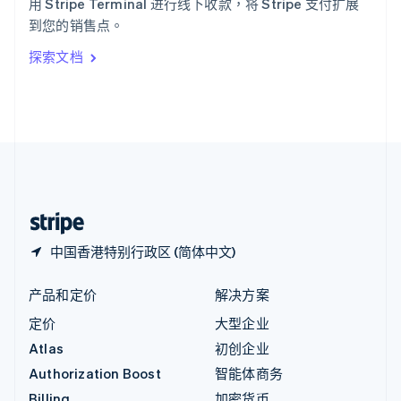
用 Stripe Terminal 进行线下收款，将 Stripe 支付扩展
意大利
到您的销售点。
Italiano
English
印度
探索文档
English
英国
English
直布罗陀
English
中国内地
简体中文
English
中国香港特别行政区
English
简体中文
中国香港特别行政区 (简体中文)
产品和定价
解决方案
定价
大型企业
Atlas
初创企业
Authorization Boost
智能体商务
Billing
加密货币