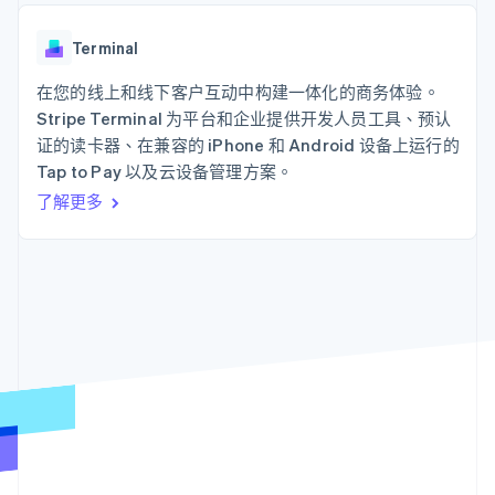
接入 125+ 种支
Stripe Sigma
产品路线图
SaaS
付方式
自定义报告
Sessions 年度大会
Authorization
Data Pipeline
Terminal
招聘
Boost
数据同步
资讯中心
支付成功率优
资源
在您的线上和线下客户互动中构建一体化的商务体验。
Stripe Press
化
按行业
Stripe Terminal 为平台和企业提供开发人员工具、预认
Link
应用集成
证的读卡器、在兼容的 iPhone 和 Android 设备上运行的
加速结账
AI 企业
代码示例
Tap to Pay 以及云设备管理方案。
创作者经济
开发者博客
联系
游戏
API 状态
了解更多
酒店、旅游与休闲
联系销售
保险
成为合作伙伴
更多
媒体与娱乐
Product roadmap
非营利组织
了解未来规划
专业服务
公共部门
Radar
零售
欺诈防范
Atlas
初创企业注册
生态系统
Climate
碳移除
合作伙伴
Stripe App Marketplace