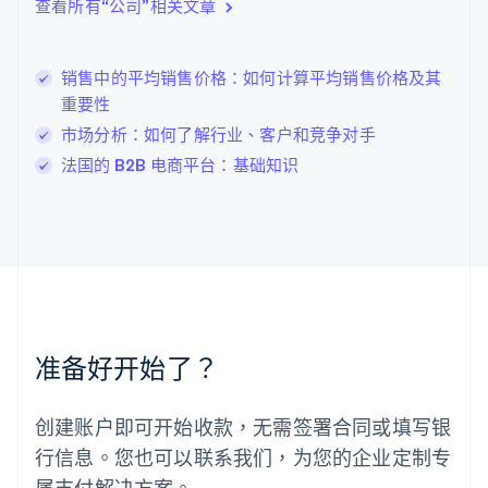
查看所有“公司”相关文章
立陶宛
English
列支敦士登
销售中的平均销售价格：如何计算平均销售价格及其
Deutsch
English
卢森堡
重要性
Français
Deutsch
English
市场分析：如何了解行业、客户和竞争对手
罗马尼亚
法国的 B2B 电商平台：基础知识
English
马尔他
English
马来西亚
English
简体中文
美国
English
Español
简体中文
墨西哥
Español
English
准备好开始了？
挪威
English
葡萄牙
创建账户即可开始收款，无需签署合同或填写银
Português
English
行信息。您也可以联系我们，为您的企业定制专
日本
日本語
English
属支付解决方案。