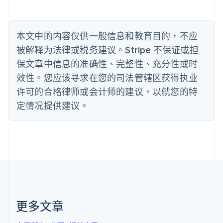
比利时
Nederlands
Français
Deutsch
English
波兰
本文中的内容仅供一般信息和教育目的，不应
English
丹麦
被解释为法律或税务建议。Stripe 不保证或担
English
保文章中信息的准确性、完整性、充分性或时
德国
效性。您应该寻求在您的司法管辖区获得执业
Deutsch
English
法国
许可的合格律师或会计师的建议，以就您的特
Français
English
定情况提供建议。
芬兰
English
Svenska
荷兰
Nederlands
English
加拿大
English
Français
捷克
English
克罗地亚
English
Italiano
更多文章
拉脱维亚
English