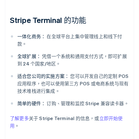
Stripe Terminal 的功能
一体化商务：
在全球平台上集中管理线上和线下付
款。
阿联酋
全球扩展：
凭借一个系统和通用支付方式，即可扩展
English
到 24 个国家/地区。
爱尔兰
English
适合您公司的实施方案：
您可以开发自己的定制 POS
爱沙尼亚
应用程序，也可以使用第三方 POS 或电商系统与现有
English
技术堆栈进行集成。
奥地利
Deutsch
English
简单的硬件：
订购、管理和监控 Stripe 兼容读卡器。
澳大利亚
English
巴西
了解更多
关于 Stripe Terminal 的信息，或
立即开始使
Português
English
用
。
保加利亚
English