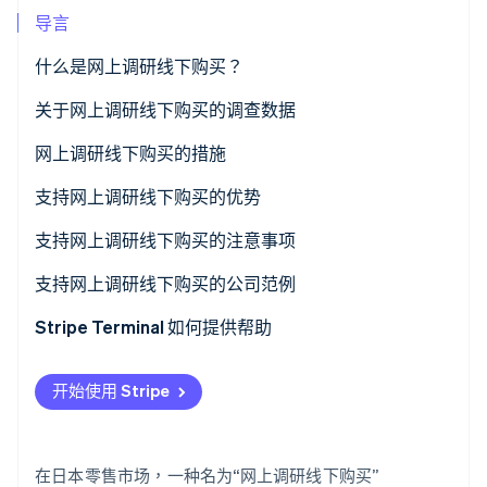
导言
什么是网上调研线下购买？
Stripe Sessions 2026
了解 Stripe 如何为 AI 构建经济基础设施。
客户为何使用网上调研线下购买
关于网上调研线下购买的调查数据
立即观看
与线下体验线上购买的区别
网上调研线下购买的措施
支持网上调研线下购买的优势
库存信息同步
支持网上调研线下购买的注意事项
方便商店员工利用数据
需要增加库存管理系统
支持网上调研线下购买的公司范例
Surugu-ya
结账和支付体验的一致性
员工需要掌握新技能
Stripe Terminal 如何提供帮助
ABC Mart
跨渠道价格和活动管理
Stripe Terminal 的功能
开始使用 Stripe
在日本零售市场，一种名为“网上调研线下购买”