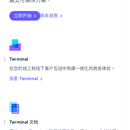
瑞典
Svenska
English
瑞士
立即开始
联系销售
Deutsch
Français
Italiano
English
塞浦路斯
English
斯洛伐克
English
斯洛文尼亚
English
Italiano
Terminal
泰国
ไทย
English
在您的线上和线下客户互动中构建一体化的商务体验。
希腊
探索 Terminal
English
西班牙
Español
English
新加坡
English
简体中文
新西兰
English
Terminal 文档
匈牙利
English