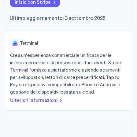
utente
Automazione
Inizia con Stripe
Gestione del denaro
Gestire gli
flessibile
Metodi di
della contabilità
Roadmap del prodotto
Piattaforme
abbonamenti
pagamento
Stripe Sigma
Conferenza annuale
SaaS
Offrire addebiti in base
Ultimo aggiornamento: 9 settembre 2025
Accesso a
Report
Sessions
all'utilizzo
oltre 125
personalizzati
Lavora con noi
Emettere carte
Terminal
Data Pipeline
Sala stampa
garantite da stablecoin
Pagamenti di
Sincronizzazione
Stripe Press
Per settore
persona
dei dati
Terminal
Esegui il provisioning e
Authorization
gestisci i servizi con gli
Boost
Aziende di IA
agenti
Crea un'esperienza commerciale unificata per le
Accettazione
Creator economy
Recapiti
interazioni online e di persona con i tuoi clienti. Stripe
ottimizzata
Gaming
Terminal fornisce a piattaforme e aziende strumenti
Link
Ospitalità, viaggi e
Contattaci
Pagamento
tempo libero
per sviluppatori, lettori di carte precertificati, Tap to
Diventa nostro partner
Risorse
Assicurazione
accelerato
Pay su dispositivi compatibili con iPhone e Android e
Media e
Financial
gestione dei dispositivi basata su cloud.
intrattenimento
Integrazioni app
Connections
Organizzazioni non
Esempi di codice
Conti finanziari
Ulteriori informazioni
profit
Blog per sviluppatori
collegati
Servizi professionali
Stato dell'API
Pubblica
amministrazione
Commercio al dettaglio
Altro
Product roadmap