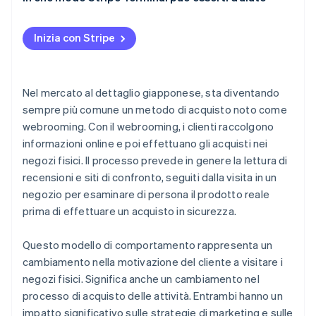
Il personale necessita di nuove competenze
ABC Mart
Funzionalità di Stripe Terminal
Gestione dei prezzi e delle campagne tra i canali
Inizia con Stripe
Nel mercato al dettaglio giapponese, sta diventando
sempre più comune un metodo di acquisto noto come
webrooming. Con il webrooming, i clienti raccolgono
informazioni online e poi effettuano gli acquisti nei
negozi fisici. Il processo prevede in genere la lettura di
recensioni e siti di confronto, seguiti dalla visita in un
negozio per esaminare di persona il prodotto reale
prima di effettuare un acquisto in sicurezza.
Questo modello di comportamento rappresenta un
cambiamento nella motivazione del cliente a visitare i
negozi fisici. Significa anche un cambiamento nel
processo di acquisto delle attività. Entrambi hanno un
impatto significativo sulle strategie di marketing e sulle