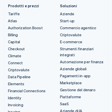
Prodotti e prezzi
Soluzioni
Tariffe
Aziende
Atlas
Start-up
Authorization Boost
Commercio agentico
Billing
Criptovalute
Capital
E-commerce
Checkout
Strumenti finanziari
integrati
Climate
Automazione per finanza
Connect
Aziende globali
Criptovalute
Pagamenti in-app
Data Pipeline
Marketplace
Elements
Gestione del denaro
Financial Connections
Piattaforme
Identity
SaaS
Invoicing
Aziende di IA
Issuing