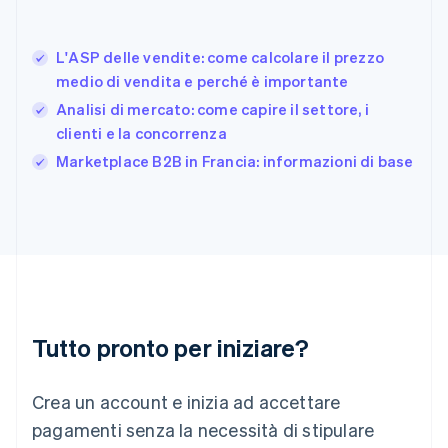
Deutsch
English
Giappone
日本語
English
L'ASP delle vendite: come calcolare il prezzo
Gibilterra
medio di vendita e perché è importante
English
Analisi di mercato: come capire il settore, i
Grecia
clienti e la concorrenza
English
India
Marketplace B2B in Francia: informazioni di base
English
Irlanda
English
Italia
Italiano
English
Lettonia
English
Liechtenstein
Deutsch
English
Tutto pronto per iniziare?
Lituania
English
Crea un account e inizia ad accettare
Lussemburgo
Français
Deutsch
English
pagamenti senza la necessità di stipulare
Malaysia