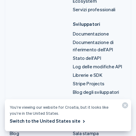
Ecosystem
Servizi professionali
Sviluppatori
Documentazione
Documentazione di
riferimento dell'API
Stato dell'API
Log delle modifiche API
Librerie e SDK
Stripe Projects
Blog degli sviluppatori
Risorse
Azienda
You’re viewing our website for Croatia, but it looks like
you’re in the United States.
Guide
Roadmap del prodotto
Switch to the United States site
Storie dei clienti
Lavora con noi
Blog
Sala stampa