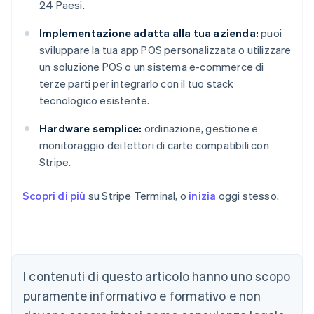
24 Paesi.
Implementazione adatta alla tua azienda:
puoi
sviluppare la tua app POS personalizzata o utilizzare
un soluzione POS o un sistema e-commerce di
terze parti per integrarlo con il tuo stack
tecnologico esistente.
Hardware semplice:
ordinazione, gestione e
monitoraggio dei lettori di carte compatibili con
Stripe.
Scopri di più
su Stripe Terminal, o
inizia
oggi stesso.
Australia
English
Austria
Deutsch
English
I contenuti di questo articolo hanno uno scopo
Belgio
puramente informativo e formativo e non
Nederlands
Français
Deutsch
English
Brasile