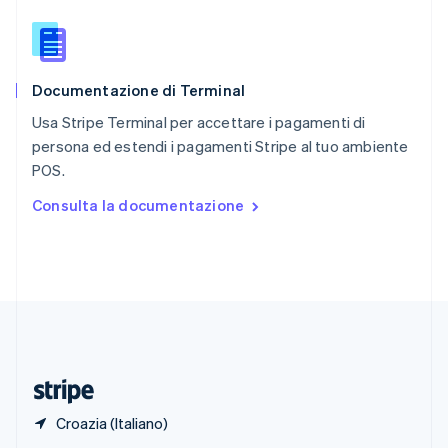
English
Singapore
English
简体中文
Slovacchia
Documentazione di Terminal
English
Slovenia
Usa Stripe Terminal per accettare i pagamenti di
English
Italiano
persona ed estendi i pagamenti Stripe al tuo ambiente
Spagna
POS.
Español
English
Stati Uniti
Consulta la documentazione
English
Español
简体中文
Svezia
Svenska
English
Svizzera
Deutsch
Français
Italiano
English
Thailandia
ไทย
English
Ungheria
English
Croazia (Italiano)