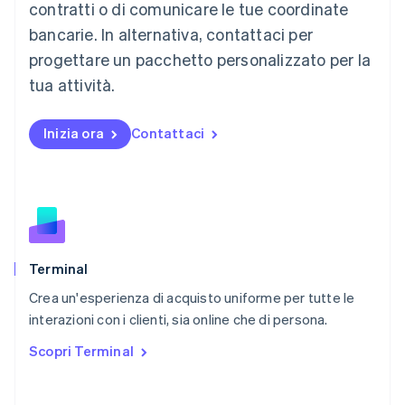
contratti o di comunicare le tue coordinate
English
简体中文
Malta
bancarie. In alternativa, contattaci per
English
progettare un pacchetto personalizzato per la
Messico
tua attività.
Español
English
Norvegia
English
Inizia ora
Contattaci
Nuova Zelanda
English
Paesi Bassi
Nederlands
English
Polonia
English
Portogallo
Português
English
Terminal
RAS di Hong Kong, Cina
Crea un'esperienza di acquisto uniforme per tutte le
English
简体中文
interazioni con i clienti, sia online che di persona.
Regno Unito
English
Scopri Terminal
Repubblica Ceca
English
Romania