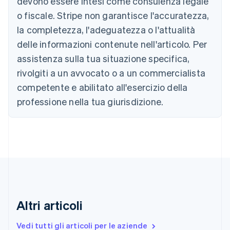
devono essere intesi come consulenza legale
Português
English
o fiscale. Stripe non garantisce l'accuratezza,
Bulgaria
la completezza, l'adeguatezza o l'attualità
English
Canada
delle informazioni contenute nell'articolo. Per
English
Français
assistenza sulla tua situazione specifica,
Cina continentale
简体中文
English
rivolgiti a un avvocato o a un commercialista
Cipro
competente e abilitato all'esercizio della
English
Croazia
professione nella tua giurisdizione.
English
Italiano
Danimarca
English
Emirati Arabi Uniti
English
Estonia
English
Finlandia
English
Svenska
Altri articoli
Francia
Français
English
Vedi tutti gli articoli per le aziende
Germania