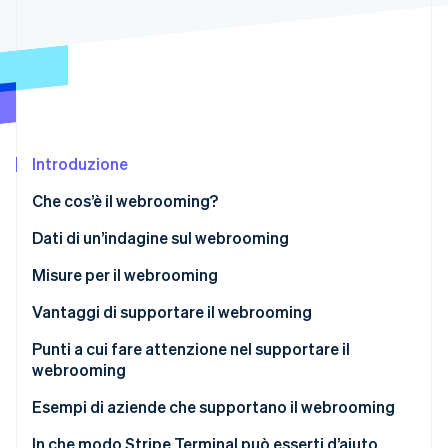
Scopri cosa ti aspetta
Radar
Ecosistema
Prevenzione delle frodi
Partner
Atlas
Stripe App Marketplace
Costituzione di start-up
Climate
Rimozione del carbonio
Introduzione
Identity
Che cos’è il webrooming?
Verifica online dell'identità
Perché i clienti usano il webrooming
Dati di un’indagine sul webrooming
Differenze rispetto allo showrooming
Misure per il webrooming
Vantaggi di supportare il webrooming
Stripe Sessions 2026
Scopri come Stripe sta costruendo l'infrastruttura economi
Sincronizzazione delle informazioni sull’inventario
Punti a cui fare attenzione nel supportare il
Guarda ora
webrooming
Utilizzo dei dati da parte del personale del negozio
Sono necessari sistemi aggiuntivi per la gestione
Esempi di aziende che supportano il webrooming
Coerenza tra l’esperienza di completamento della
dell’inventario
transazione e di pagamento
Surugu-ya
In che modo Stripe Terminal può esserti d’aiuto