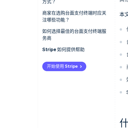
方式？
智能台面终端
EMV 芯片卡
商家在选购台面支付终端时应关
本
集成 POS 终端
注哪些功能？
磁条卡
支持所有核心支付方式
如何选择最佳的台面支付终端服
非接触式支付
务商
可靠且灵活的连接能力
礼品卡和忠诚度奖励
与您的平台兼容
Stripe 如何提供帮助
内置收据打印功能
易于集成与定制
快速且直观的界面
开始使用 Stripe
定价和费用透明
内置安全措施
性能、支持性和可靠性
销售点系统集成
环境与未来适应性
可定制性和高级功能
性能和持久性
远程管理