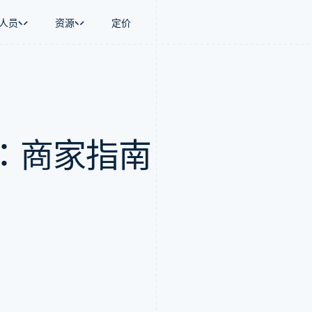
人员
资源
定价
景
指南
按行业
公司
资金管理
平台和交易市
商务
持
接受线上付款
AI 企业
产品路线图
Global Payouts
Connect
币
持方案
实施预建结账流程
创作者经济
Sessions 年度大会
向第三方打款
平台支付
务
务
构建平台或交易市场
游戏
招聘
Crypto
：商家指南
金融
管理订阅
酒店、旅游与休闲
新闻编辑室
钱包、稳定币发行和发卡基础设
动化
提供按用量计费
保险
Stripe Press
施
企业
发行稳定币支持的支付卡
媒体与娱乐
支付
使用代理预配和管理服务
非营利组织
场
专业服务
理
公共部门
零售
化
on