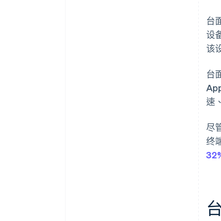
台
设
该
台
Ap
速
尽
终
32