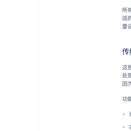
所
适
要
传
这
处
因
功