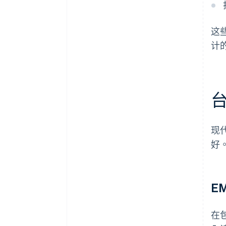
这
计
现
好
E
在