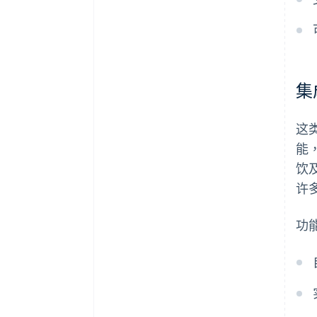
集
这
能
饮
许
功