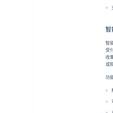
智
智
受
收
或
功