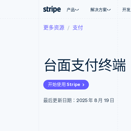
产品
解决方案
开发
更多资源
支付
按企业阶段
文档
学习
按应用场
支持
支付
营收
大型企业
Stripe 文档
博客
智能体
获取支
Payments
Billing
初创企业
API 参考文档
客户案例
加密货
管理支
在线支付
经常性收入
库与 SDK
指南
电子商
专业服
Managed Payments
Metronome
Stripe Apps
台面支付终端
嵌入式
备案商家解决方案
按用量计费
财务自
Payment links
Subscriptions
全球化
无代码支付
订阅管理
应用内
Checkout
Invoicing
交易市
预构建支付界面
一次性或定期账单
开始使用 Stripe
资金管
Elements
Tax
平台
灵活的 UI 组件
销售税和增值税自动
SaaS
支付方式
Revenue Recogniti
最后更新日期：2025 年 8 月 19 日
Access to 125+
会计自动化
Authorization Boost
Stripe Sigma
支付成功率优化
自定义报告
Link
Data Pipeline
加速结账
数据同步