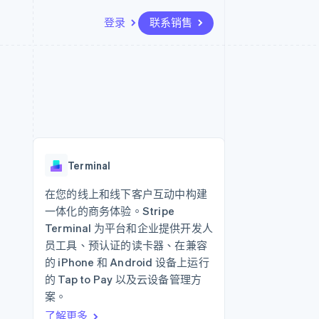
登录
联系销售
资源
生态系统
联系
场
更多
应用程序集成
合作伙伴
联系销售
Product roadmap
代码示例
Stripe App Marketplace
成为合作伙伴
了解未来规划
开发者博客
API 状态
Radar
欺诈防范
Terminal
Atlas
初创企业注册
在您的线上和线下客户互动中构建
一体化的商务体验。Stripe
Climate
碳移除
Terminal 为平台和企业提供开发人
员工具、预认证的读卡器、在兼容
的 iPhone 和 Android 设备上运行
的 Tap to Pay 以及云设备管理方
案。
了解更多