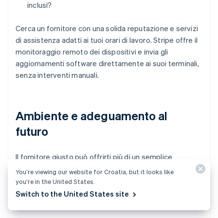
inclusi?
Cerca un fornitore con una solida reputazione e servizi
di assistenza adatti ai tuoi orari di lavoro. Stripe offre il
monitoraggio remoto dei dispositivi e invia gli
aggiornamenti software direttamente ai suoi terminali,
senza interventi manuali.
Ambiente e adeguamento al
futuro
Il fornitore giusto può offrirti più di un semplice
terminale. Cerca un dispositivo con:
You’re viewing our website for Croatia, but it looks like
you’re in the United States.
Assistenza integrata per pagamenti online e Tap to
Switch to the United States site
Pay