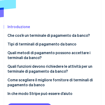
Scopri cosa ti aspetta
Radar
Ecosistema
Prevenzione delle frodi
Partner
Atlas
Stripe App Marketplace
Costituzione di start-up
Introduzione
Climate
Che cos’è un terminale di pagamento da banco?
Rimozione del carbonio
Tipi di terminali di pagamento da banco
Identity
Verifica online dell'identità
Terminali indipendenti tradizionali
Quali metodi di pagamento possono accettare i
terminali da banco?
Terminali da banco intelligenti
Carte con chip EMV
Quali funzioni devono richiedere le attività per un
Terminali POS integrati
terminale di pagamento da banco?
Carte con banda magnetica
Stripe Sessions 2026
supporto di tutti i principali metodi di pagamento
Come scegliere il migliore fornitore di terminali di
Scopri come Stripe sta costruendo l'infrastruttura economi
Pagamenti contactless
pagamento da banco
Guarda ora
Connettività affidabile e flessibile
Carte regalo e premi fedeltà
Compatibilità con le attuali piattaforme
In che modo Stripe può essere d’aiuto
Stampa delle ricevute integrata
Facilità di integrazione e personalizzazione