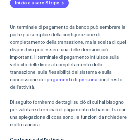
Interfaccia veloce e intuitiva
Inizia a usare Stripe
Prezzi e commissioni trasparenti
Misure di sicurezza integrate
Prestazioni, assistenza e affidabilità
Integrazione dei sistemi POS
Un terminale di pagamento da banco può sembrare la
Ambiente e adeguamento al futuro
parte più semplice della configurazione di
Personalizzazione e funzioni avanzate
completamento della transazione, ma la scelta di quel
Prestazioni e durata
dispositivo può essere una delle decisioni più
importanti. Il terminale di pagamento influisce sulla
Gestione remota
velocità delle linee al completamento della
transazione, sulla flessibilità del sistema e sulla
connessione dei
pagamenti di persona
con il resto
dell'attività.
Di seguito forniremo dettagli su ciò di cui hai bisogno
per valutare i terminali di pagamento da banco, tra cui
una spiegazione di cosa sono, le funzioni da richiedere
e altro ancora.
Contenuto dell’articolo