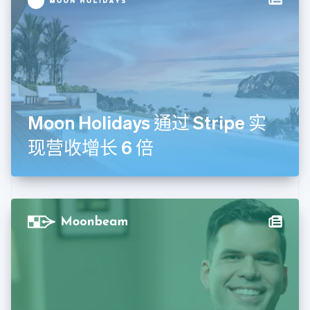
德国
Deutsch
English
法国
Français
English
芬兰
English
Svenska
荷兰
Nederlands
English
Moon Holidays 通过 Stripe 实
加拿大
English
Français
现营收增长 6 倍
捷克
English
克罗地亚
English
Italiano
拉脱维亚
English
立陶宛
English
列支敦士登
Deutsch
English
卢森堡
Français
Deutsch
English