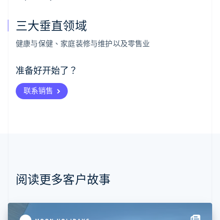
三大垂直领域
阿联酋
English
健康与保健、家庭装修与维护以及零售业
爱尔兰
English
爱沙尼亚
准备好开始了？
English
奥地利
联系销售
Deutsch
English
澳大利亚
English
巴西
Português
English
保加利亚
English
比利时
Nederlands
Français
Deutsch
English
阅读更多客户故事
波兰
English
丹麦
English