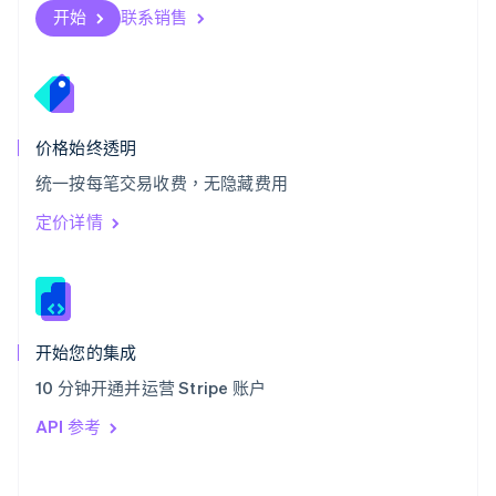
斯洛伐克
开始
联系销售
English
斯洛文尼亚
English
Italiano
泰国
ไทย
English
希腊
价格始终透明
English
统一按每笔交易收费，无隐藏费用
西班牙
Español
English
定价详情
新加坡
English
简体中文
新西兰
English
匈牙利
English
开始您的集成
意大利
10 分钟开通并运营 Stripe 账户
Italiano
English
印度
API 参考
English
英国
English