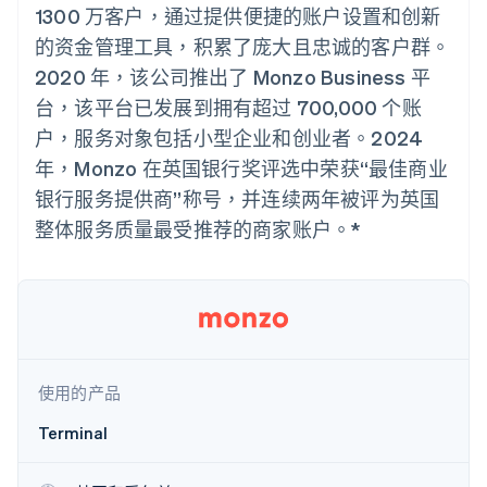
接入 125+ 种支
Stripe Sigma
产品路线图
1300 万客户，通过提供便捷的账户设置和创新
SaaS
付方式
自定义报告
Sessions 年度大会
的资金管理工具，积累了庞大且忠诚的客户群。
Authorization
Data Pipeline
招聘
Boost
数据同步
资讯中心
2020 年，该公司推出了 Monzo Business 平
支付成功率优
资源
Stripe Press
化
台，该平台已发展到拥有超过 700,000 个账
按行业
Link
应用集成
户，服务对象包括小型企业和创业者。2024
加速结账
AI 企业
代码示例
年，Monzo 在英国银行奖评选中荣获“最佳商业
创作者经济
开发者博客
联系
游戏
API 状态
银行服务提供商”称号，并连续两年被评为英国
酒店、旅游与休闲
联系销售
整体服务质量最受推荐的商家账户。*
保险
成为合作伙伴
更多
媒体与娱乐
Product roadmap
非营利组织
了解未来规划
专业服务
公共部门
Radar
零售
欺诈防范
Atlas
初创企业注册
使用的产品
生态系统
Climate
Terminal
碳移除
合作伙伴
Stripe App Marketplace