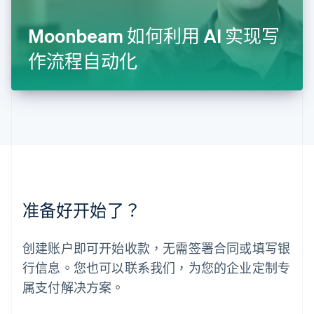
罗马尼亚
English
Moonbeam 如何利用 AI 实现写
马尔他
English
作流程自动化
马来西亚
English
简体中文
美国
English
Español
简体中文
墨西哥
Español
English
挪威
English
葡萄牙
Português
English
准备好开始了？
日本
日本語
English
瑞典
创建账户即可开始收款，无需签署合同或填写银
Svenska
English
瑞士
行信息。您也可以联系我们，为您的企业定制专
Deutsch
Français
Italiano
English
属支付解决方案。
塞浦路斯
English