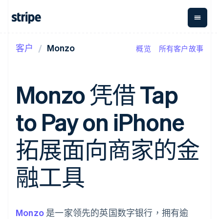
客户
Monzo
概览
所有客户故事
按企业阶段
文档
学习
支付
营收
资金管
平台
理
易市
大型企业
Stripe 文档
博客
Payments
Billing
初创企业
API 参考文档
客户案例
Monzo 凭借 Tap
在线支付
经常性收入
Global
Conn
库与 SDK
指南
Managed
Metronome
Payouts
Stripe Apps
Payments
按用量计费
平台
to Pay on iPhone
备案商家解决
Subscriptions
向第三
按应用场景
方案
方打款
支持
订阅管理
Payment links
Crypto
指南
智能体商务
拓展面向商家的金
Invoicing
钱包、
加密货币
获取支持
无代码支付
一次性或定期
稳定币
电子商务
接受线上付款
托管支持方案
Checkout
账单
发行和
嵌入式金融
实施预置结账流程
专业服务
融工具
预构建支付界
Tax
发卡基
财务自动化
构建平台或交易市场
面
销售税和增值
础设施
全球化企业
管理订阅
Elements
税自动化
应用内支付
提供按用量计费
灵活的 UI 组件
Revenue
交易市场
发行稳定币支持的支付卡
Payment
Recognition
公司
资金管理
通过智能体配置和管理服
Monzo
methods
是一家领先的英国数字银行，拥有逾
会计自动化
平台
务