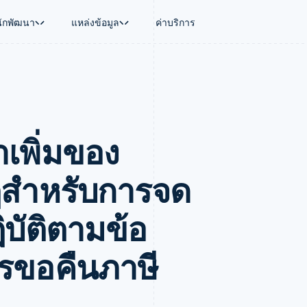
นักพัฒนา
แหล่งข้อมูล
ค่าบริการ
ใช้งาน
นุน
คู่มือ
ตามอุตสาหกรรม
บริษัท
การจัดการเงิน
แพลตฟอร์มและ
บใช้เอเจนต์
นับสนุน
รับการชำระเงินออนไลน์
บริษัท AI
แผนงานผลิตภัณฑ์
Global Payouts
Connect
์ซ
ารสนับสนุนที่ได้รับการจัดการ
ติดตั้งใช้งานการชำระเงินสำเร็จรูป
แวดวงครีเอเตอร์
การประชุมประจำปีแบบเซสชั
วงหน้า
เบิกจ่ายให้กับบุคคลที่สาม
การชำระเงินส
งการเงินที่ผสานรวมในตัว
ฉพาะทาง
สร้างแพลตฟอร์มหรือมาร์เก็ตเพลส
เกม
ตำแหน่งงาน
าเพิ่มของ
อัตโนมัติด้านการเงิน
จัดการการชำระเงินตามรอบบิล
การบริการ การเดินทาง และส
ห้องข่าว
การใช้งาน
วโลก
เสนอการเรียกเก็บเงินตามการใช้งาน
Stripe Press
บิล
เงินในแอป
ออกบัตรที่มีสเตเบิลคอยน์รองรับอยู่
ประกันภัย
งินตามรอบ
เพลส
จัดเตรียมและจัดการบริการด้วยเอเจนต์
สื่อและความบันเทิง
กฎสำหรับการจด
รเงิน
องค์กรไม่แสวงผลกำไร
ร์ม
บริการเฉพาะทาง
บแผนล่วง
ภาครัฐ
บัติตามข้อ
ธุรกิจค้าปลีก
VAT
รขอคืนภาษี
on
การทำบัญชี