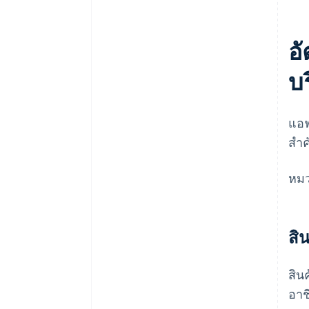
อ
บ
แอฟ
สำค
หมวด
สิ
สิน
อาช