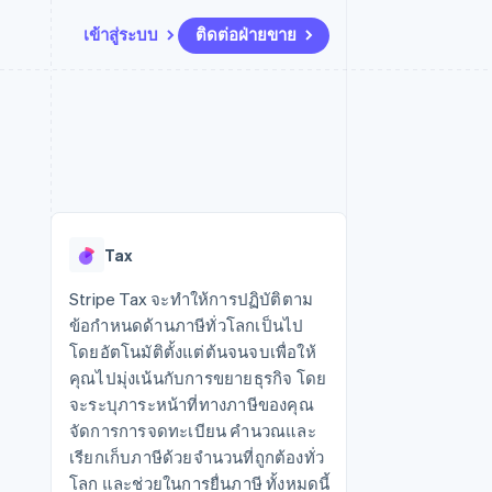
เข้าสู่ระบบ
ติดต่อฝ่ายขาย
แหล่งข้อมูล
ระบบนิเวศ
การติดต่อ
มาร์เก็ตเพลส
เพิ่มเติม
การเชื่อมต่อการทำงานแอป
พาร์ทเนอร์
ติดต่อฝ่ายขาย
Product roadmap
น
ตัวอย่างโค้ด
Stripe App Marketplace
สมัครเป็นพาร์ทเนอร์
ดูสิ่งที่กำลังจะมาถึง
ำหรับแพลตฟอร์ม
บล็อกของนักพัฒนา
ันทนาการ
สถานะ API
Radar
การป้องกันการฉ้อโกง
Tax
Atlas
การก่อตั้งบริษัทสตาร์ทอัพ
Stripe Tax จะทำให้การปฏิบัติตาม
ข้อกำหนดด้านภาษีทั่วโลกเป็นไป
Climate
การขจัดคาร์บอน
โดยอัตโนมัติตั้งแต่ต้นจนจบเพื่อให้
คุณไปมุ่งเน้นกับการขยายธุรกิจ โดย
จะระบุภาระหน้าที่ทางภาษีของคุณ
จัดการการจดทะเบียน คำนวณและ
เรียกเก็บภาษีด้วยจำนวนที่ถูกต้องทั่ว
โลก และช่วยในการยื่นภาษี ทั้งหมดนี้