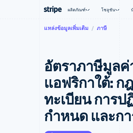
ผลิตภัณฑ์
โซลูชัน
แหล่งข้อมูลเพิ่มเติม
ภาษี
ตามขั้น
เอกสารประกอบ
เรียนรู้
ตามกรณี
การสนับส
การชำระเงิน
รายรับ
องค์กร
Stripe Docs
บล็อก
การค้าแบ
รับการส
Payments
Billing
ธุรกิจสตาร์ทอัพ
ข้อมูลอ้างอิงเกี่ยวกับ API
เรื่องราวจากลูกค้า
อีคอมเมิร
แพ็กเกจก
การชำระเงินออนไลน์
รายรับตามแบบแผนล่
ไลบรารีและ SDK
คู่มือ
บริการทา
บริการเ
Payment links
Metronome
Stripe Apps
อัตราภาษีมูลค่
การทำงาน
การชำระเงินแบบไม่ต้องเขียน
การเรียกเก็บเงินตาม
ธุรกิจทั่
โค้ด
การชำระเงินตามรอบ
การชำระ
การจัดการการชำระเ
Checkout
มาร์เก็ต
แอฟริกาใต้: 
UI การชำระเงินสำเร็จรูป
บิล
การจัดกา
Elements
Invoicing
แพลตฟอ
องค์ประกอบ UI ที่ยืดหยุ่น
ครั้งเดียวหรือตามแบ
SaaS
ทะเบียน การปฏิ
วิธีการชำระเงิน
หน้า
เข้าถึงได้มากกว่า 125 รายการ
Tax
Authorization Boost
คิดภาษีการขายและ 
กำหนด และกา
ยกระดับการยอมรับการชำระเงิน
อัตโนมัติ
Link
Revenue Recogniti
การชำระเงินที่รวดเร็วขึ้น
ระบบอัตโนมัติสำหรับ
Stripe Sigma