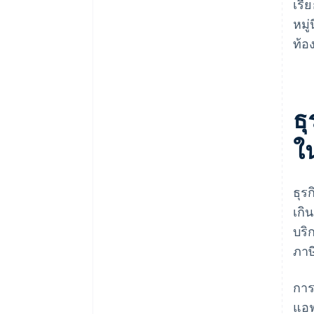
เรี
หมู
ท้อ
ธุ
ใ
ธุร
เกิ
บริ
ภาษ
การ
แอฟ