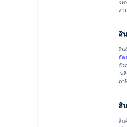
จดท
สาม
สิ
สิน
อัต
ตัว
เพล
ภาษ
สิ
สิน