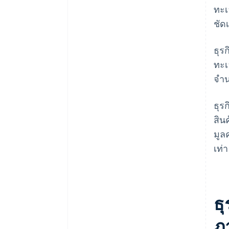
ทะเ
ชัด
ธุร
ทะเ
จำน
ธุร
สิน
มูล
เท่า
ธุ
ภ