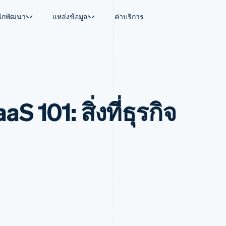
นักพัฒนา
แหล่งข้อมูล
ค่าบริการ
ใช้งาน
นุน
คู่มือ
ตามอุตสาหกรรม
บริษัท
การจัดการเงิน
แพลตฟอร์มและ
บใช้เอเจนต์
นับสนุน
รับการชำระเงินออนไลน์
บริษัท AI
แผนงานผลิตภัณฑ์
Global Payouts
Connect
์ซ
ารสนับสนุนที่ได้รับการจัดการ
ติดตั้งใช้งานการชำระเงินสำเร็จรูป
แวดวงครีเอเตอร์
การประชุมประจำปีแบบเซสชั
วงหน้า
เบิกจ่ายให้กับบุคคลที่สาม
การชำระเงินส
งการเงินที่ผสานรวมในตัว
ฉพาะทาง
สร้างแพลตฟอร์มหรือมาร์เก็ตเพลส
เกม
ตำแหน่งงาน
 101: สิ่งที่ธุรกิจ
อัตโนมัติด้านการเงิน
จัดการการชำระเงินตามรอบบิล
การบริการ การเดินทาง และส
ห้องข่าว
การใช้งาน
วโลก
เสนอการเรียกเก็บเงินตามการใช้งาน
Stripe Press
บิล
เงินในแอป
ออกบัตรที่มีสเตเบิลคอยน์รองรับอยู่
ประกันภัย
งินตามรอบ
เพลส
จัดเตรียมและจัดการบริการด้วยเอเจนต์
สื่อและความบันเทิง
รเงิน
องค์กรไม่แสวงผลกำไร
ร์ม
บริการเฉพาะทาง
บแผนล่วง
ภาครัฐ
ธุรกิจค้าปลีก
VAT
on
การทำบัญชี