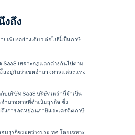
ึงถึง
ายเพียงอย่างเดียว ต่อไปนี้เป็นภาษี
รกิจ SaaS เพราะกฎแตกต่างกันไปตาม
ขึ้นอยู่กับว่าเขตอํานาจศาลแต่ละแห่ง
บบริษัท SaaS บริษัทเหล่านี้จําเป็น
านาจศาลที่ดําเนินธุรกิจ ซึ่ง
รวมถึงการลดหย่อนภาษีและเครดิตภาษี
ประกอบธุรกิจระหว่างประเทศ โดยเฉพาะ