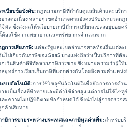
ระเบียบข้อบังคับ:
กฎหมายภาษีที่กํากับดูแลสินค้าและบริการ
อย่างต่อเนื่อง หลายๆ เขตอํานาจศาลยังคงปรับประมวลกฎ
ดิจิทัล ซึ่งส่งผลให้นโยบายภาษีมีการเปลี่ยนแปลงอยู่บ่อย
นี้ต้องใช้ความพยายามและทรัพยากรจํานวนมาก
กฎการเสียภาษี:
แต่ละรัฐและเขตอํานาจศาลท้องถิ่นแต่ละ
กันไปเกี่ยวกับภาษีของ SaaS บางแห่งถือว่าเป็นบริการที่ต
ยกเว้นสินค้าดิจิทัลจากภาษีการขาย ซึ่งหมายความว่าผู้ให
กลยุทธ์การเรียกเก็บภาษีที่แตกต่างกันโดยอิงตามตําแหน่งที
ระบบอัตโนมัติ:
การใช้โซลูชันอัตโนมัติเพื่อจัดการการคํา
อาจเป็นเรื่องที่ท้าทายและมีค่าใช้จ่ายสูง แต่การไม่ใช้โซลู
และความไม่ปฏิบัติตามข้อกําหนดได้ ซึ่งนําไปสู่การตรว
ลูกค้าเสียหาย
ภาษีการขายระหว่างประเทศและภาษีมูลค่าเพิ่ม:
สําหรับบริ