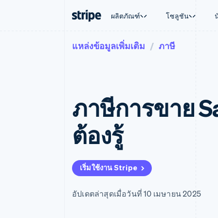
ผลิตภัณฑ์
โซลูชัน
แหล่งข้อมูลเพิ่มเติม
ภาษี
ตามขั้น
เอกสารประกอบ
เรียนรู้
ตามกรณี
การสนับส
การชำระเงิน
รายรับ
องค์กร
Stripe Docs
บล็อก
การค้าแบ
รับการส
Payments
Billing
ธุรกิจสตาร์ทอัพ
ข้อมูลอ้างอิงเกี่ยวกับ API
เรื่องราวจากลูกค้า
อีคอมเมิร
แพ็กเกจก
การชำระเงินออนไลน์
รายรับตามแบบแผนล่
ไลบรารีและ SDK
คู่มือ
บริการทา
บริการเ
Payment links
Metronome
Stripe Apps
ภาษีการขาย SaaS
การทำงาน
การชำระเงินแบบไม่ต้องเขียน
การเรียกเก็บเงินตาม
ธุรกิจทั่
โค้ด
การชำระเงินตามรอบ
การชำระ
การจัดการการชำระเ
Checkout
มาร์เก็ต
ต้องรู้
UI การชำระเงินสำเร็จรูป
บิล
การจัดกา
Elements
Invoicing
แพลตฟอ
องค์ประกอบ UI ที่ยืดหยุ่น
ครั้งเดียวหรือตามแบ
SaaS
วิธีการชำระเงิน
หน้า
เข้าถึงได้มากกว่า 125 รายการ
Tax
เริ่มใช้งาน Stripe
Authorization Boost
คิดภาษีการขายและ 
ยกระดับการยอมรับการชำระเงิน
อัตโนมัติ
Link
Revenue Recogniti
อัปเดตล่าสุดเมื่อวันที่ 10 เมษายน 2025
การชำระเงินที่รวดเร็วขึ้น
ระบบอัตโนมัติสำหรับ
Stripe Sigma