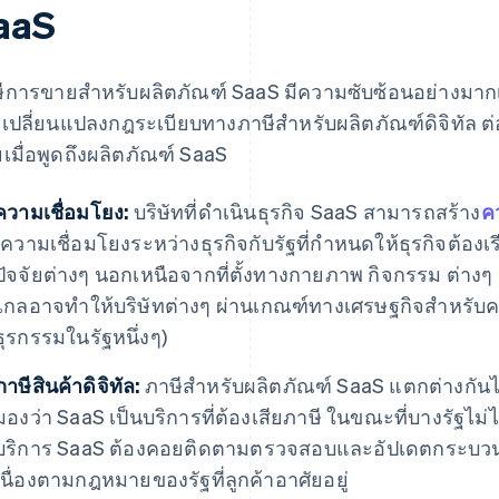
aaS
ีการขายสำหรับผลิตภัณฑ์ SaaS มีความซับซ้อนอย่างมา
เปลี่ยนแปลงกฎระเบียบทางภาษีสำหรับผลิตภัณฑ์ดิจิทัล ต
เมื่อพูดถึงผลิตภัณฑ์ SaaS
ความเชื่อมโยง:
บริษัทที่ดําเนินธุรกิจ SaaS สามารถสร้าง
ค
(ความเชื่อมโยงระหว่างธุรกิจกับรัฐที่กําหนดให้ธุรกิจต้อง
ปัจจัยต่างๆ นอกเหนือจากที่ตั้งทางกายภาพ กิจกรรม ต่างๆ
ไกลอาจทําให้บริษัทต่างๆ ผ่านเกณฑ์ทางเศรษฐกิจสําหรับค
ธุรกรรมในรัฐหนึ่งๆ)
ภาษีสินค้าดิจิทัล:
ภาษีสำหรับผลิตภัณฑ์ SaaS แตกต่างกัน
มองว่า SaaS เป็นบริการที่ต้องเสียภาษี ในขณะที่บางรัฐไม่ได
บริการ SaaS ต้องคอยติดตามตรวจสอบและอัปเดตกระบว
เนื่องตามกฎหมายของรัฐที่ลูกค้าอาศัยอยู่