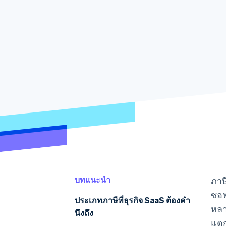
รายงานที่ออกแบบเอง
Data Pipeline
การซิงค์ข้อมูล
บทแนะนำ
ภาษ
ซอฟ
ประเภทภาษีที่ธุรกิจ SaaS ต้องคํา
หลา
นึงถึง
แตก