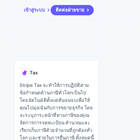
เข้าสู่ระบบ
ติดต่อฝ่ายขาย
แหล่งข้อมูล
ระบบนิเวศ
การติดต่อ
มาร์เก็ตเพลส
เพิ่มเติม
การเชื่อมต่อการทำงานแอป
พาร์ทเนอร์
ติดต่อฝ่ายขาย
Product roadmap
น
ตัวอย่างโค้ด
Stripe App Marketplace
สมัครเป็นพาร์ทเนอร์
ดูสิ่งที่กำลังจะมาถึง
ำหรับแพลตฟอร์ม
บล็อกของนักพัฒนา
ันทนาการ
สถานะ API
Radar
การป้องกันการฉ้อโกง
Tax
Atlas
การก่อตั้งบริษัทสตาร์ทอัพ
Stripe Tax จะทำให้การปฏิบัติตาม
ข้อกำหนดด้านภาษีทั่วโลกเป็นไป
Climate
การขจัดคาร์บอน
โดยอัตโนมัติตั้งแต่ต้นจนจบเพื่อให้
คุณไปมุ่งเน้นกับการขยายธุรกิจ โดย
จะระบุภาระหน้าที่ทางภาษีของคุณ
จัดการการจดทะเบียน คำนวณและ
เรียกเก็บภาษีด้วยจำนวนที่ถูกต้องทั่ว
โลก และช่วยในการยื่นภาษี ทั้งหมดนี้