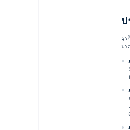
ปร
ธุร
ประ