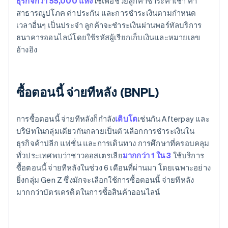
ธุรกิจกว่า 55,000 แห่ง
ใช้เพื่อช่วยลูกค้าชำระค่าเช่า ค่า
สาธารณูปโภค ค่าประกัน และการชำระเงินตามกำหนด
เวลาอื่นๆ เป็นประจำ ลูกค้าจะชำระเงินผ่านพอร์ทัลบริการ
ธนาคารออนไลน์โดยใช้รหัสผู้เรียกเก็บเงินและหมายเลข
อ้างอิง
ซื้อตอนนี้ จ่ายทีหลัง (BNPL)
การซื้อตอนนี้ จ่ายทีหลังก็กำลัง
เติบโต
เช่นกัน Afterpay และ
บริษัทในกลุ่มเดียวกันกลายเป็นตัวเลือกการชำระเงินใน
ธุรกิจค้าปลีก แฟชั่น และการเดินทาง การศึกษาที่ครอบคลุม
ทั่วประเทศพบว่าชาวออสเตรเลีย
มากกว่า 1 ใน 3
ใช้บริการ
ซื้อตอนนี้ จ่ายทีหลังในช่วง 6 เดือนที่ผ่านมา โดยเฉพาะอย่าง
ยิ่งกลุ่ม Gen Z ซึ่งมักจะเลือกใช้การซื้อตอนนี้ จ่ายทีหลัง
มากกว่าบัตรเครดิตในการซื้อสินค้าออนไลน์