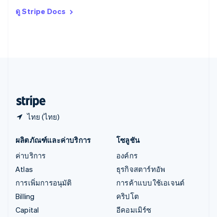
อิตาลี
ดู Stripe Docs
Italiano
English
อินเดีย
English
เอสโตเนีย
English
ไอร์แลนด์
English
ฮังการี
English
ไทย (ไทย)
ผลิตภัณฑ์และค่าบริการ
โซลูชัน
ค่าบริการ
องค์กร
Atlas
ธุรกิจสตาร์ทอัพ
การเพิ่มการอนุมัติ
การค้าแบบใช้เอเจนต์
Billing
คริปโต
Capital
อีคอมเมิร์ซ