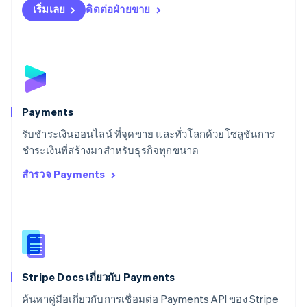
สโลวาเกีย
เริ่มเลย
ติดต่อฝ่ายขาย
English
สโลวีเนีย
English
Italiano
สวิตเซอร์แลนด์
Deutsch
Français
Italiano
English
สวีเดน
Svenska
English
Payments
สหรัฐอเมริกา
English
Español
简体中文
รับชำระเงินออนไลน์ ที่จุดขาย และทั่วโลกด้วยโซลูชันการ
สหรัฐอาหรับเอมิเรตส์
ชำระเงินที่สร้างมาสำหรับธุรกิจทุกขนาด
English
สำรวจ Payments
สหราชอาณาจักร
English
สาธารณรัฐเช็ก
English
สิงคโปร์
English
简体中文
ออสเตรเลีย
English
Stripe Docs เกี่ยวกับ Payments
ออสเตรีย
ค้นหาคู่มือเกี่ยวกับการเชื่อมต่อ Payments API ของ Stripe
Deutsch
English