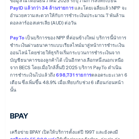
ข้อมูล ณ เดือนธันวาคม 2025 ระบุว่ามีการลงทะเบียน
PayID แล้วกว่า 34 ล้านรายการ
และโดยเฉลี่ยแล้ว NPP จะ
อำนวยความสะดวกให้กับการชำระเงินประมาณ 7 พันล้าน
ดอลลาร์ออสเตรเลีย (AUD) ต่อวัน
PayTo
เป็นบริการของ NPP ที่ค่อนข้างใหม่ บริการนี้นำการ
ชำระเงินผ่านธนาคารแบบเรียลไทม์มาสู่หน้าการชำระเงิน
ออนไลน์ โดยช่วยให้ธุรกิจเริ่มกระบวนการชำระเงินจาก
บัญชีธนาคารของลูกค้าได้ เป็นอีกทางเลือกหนึ่งนอกเหนือ
จาก BECS โดยเมื่อใกล้สิ้นปี 2025 บริการ PayTo ดำเนิน
การชำระเงินไปแล้วถึง
698,731 รายการ
ตลอดระยะเวลา 6
เดือน ซึ่งเพิ่มขึ้น 48.9% เมื่อเทียบกับช่วง 6 เดือนก่อนหน้า
นั้น
BPAY
เครือข่าย BPAY เปิดให้บริการตั้งแต่ปี 1997 และยังคงมี