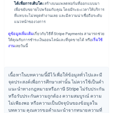
ได้เพื่อการเติบโต:
สร้างบนแพลตฟอร์มที่ออกแบบมา
เพื่อขยับขยายไปพร้อมกับคุณ โดยมีระยะเวลาให้บริการ
ที่แทบจะไม่หยุดทำงานเลย และมีความน่าเชื่อถือระดับ
แนวหน้าของวงการ
ดูข้อมูลเพิ่มเติม
เกี่ยวกับวิธีที่ Stripe Payments สามารถช่วย
กรีซ
ให้คุณรับการชำระเงินออนไลน์และที่จุดขายได้ หรือ
เริ่มใช้
English
เขตบริหารพิเศษฮ่องกง ประเทศจีน
งาน
เลยวันนี้
English
简体中文
แคนาดา
English
Français
โครเอเชีย
English
Italiano
เนื้อหาในบทความนี้มีไว้เพื่อให้ข้อมูลทั่วไปและมี
จีนแผ่นดินใหญ่
จุดประสงค์เพื่อการศึกษาเท่านั้น ไม่ควรใช้เป็นคํา
简体中文
English
ไซปรัส
แนะนําทางกฎหมายหรือภาษี Stripe ไม่รับประกัน
English
หรือรับประกันความถูกต้อง ความสมบูรณ์ ความ
ญี่ปุ่น
日本語
English
ไม่เพียงพอ หรือความเป็นปัจจุบันของข้อมูลใน
เดนมาร์ก
บทความ คุณควรขอคําแนะนําจากทนายความที่
English