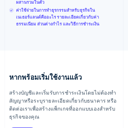
ผสานรวมในตัว
มอลตา
English
ค่าใช้จ่ายในการทำธุรกรรมสำหรับธุรกิจใน
มาเลเซีย
เนเธอร์แลนด์คืออะไร รายละเอียดเกี่ยวกับค่า
English
简体中文
ธรรมเนียม ส่วนต่างกำไร และวิธีการชำระเงิน
เม็กซิโก
Español
English
ยิบรอลตาร์
English
เยอรมนี
Deutsch
English
โรมาเนีย
English
ลักเซมเบิร์ก
หากพร้อมเริ่มใช้งานแล้ว
Français
Deutsch
English
ลัตเวีย
สร้างบัญชีและเริ่มรับการชำระเงินโดยไม่ต้องทำ
English
ลิกเตนสไตน์
สัญญาหรือระบุรายละเอียดเกี่ยวกับธนาคาร หรือ
Deutsch
English
ติดต่อเราเพื่อสร้างแพ็กเกจที่ออกแบบเองสำหรับ
ลิทัวเนีย
English
ธุรกิจของคุณ
สเปน
Español
English