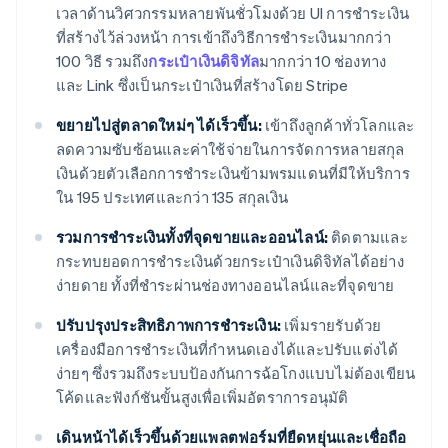
เวลาด้านวิศวกรรมหลายพันชั่วโมงด้วย UI การชำระเงิน
ที่สร้างไว้ล่วงหน้า การเข้าถึงวิธีการชำระเงินมากกว่า
100 วิธี รวมถึง
กระเป๋าเงินดิจิทัล
มากกว่า 10 ช่องทาง
และ Link ซึ่งเป็นกระเป๋าเงินที่สร้างโดย Stripe
ขยายไปสู่ตลาดใหม่ๆ ได้เร็วขึ้น:
เข้าถึงลูกค้าทั่วโลกและ
ลดความซับซ้อนและค่าใช้จ่ายในการจัดการหลายสกุล
เงินด้วยตัวเลือกการชำระเงินข้ามพรมแดนที่มีให้บริการ
ใน 195 ประเทศและกว่า 135 สกุลเงิน
รวมการชำระเงินทั้งที่จุดขายและออนไลน์:
ติดตามและ
กระทบยอดการชำระเงินด้วยกระเป๋าเงินดิจิทัลได้อย่าง
ง่ายดาย ทั้งที่ชำระผ่านช่องทางออนไลน์และที่จุดขาย
ปรับปรุงประสิทธิภาพการชำระเงิน:
เพิ่มรายรับด้วย
เครื่องมือการชำระเงินที่กำหนดเองได้และปรับแต่งได้
ง่ายๆ ซึ่งรวมถึงระบบป้องกันการฉ้อโกงแบบไม่ต้องเขียน
โค้ดและฟังก์ชันขั้นสูงเพื่อเพิ่มอัตราการอนุมัติ
เดินหน้าได้เร็วขึ้นด้วยแพลตฟอร์มที่ยืดหยุ่นและเชื่อถือ