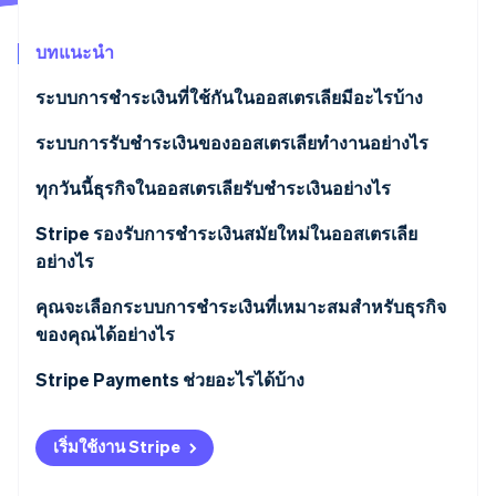
พาร์ทเนอร์
การก่อตั้งบริษัทสตาร์ทอัพ
Stripe App Marketplace
บทแนะนำ
Climate
การขจัดคาร์บอน
ระบบการชำระเงินที่ใช้กันในออสเตรเลียมีอะไรบ้าง
เครือข่ายบัตร
ระบบการรับชำระเงินของออสเตรเลียทำงานอย่างไร
Australian Payments Network (AusPayNet)
ทุกวันนี้ธุรกิจในออสเตรเลียรับชำระเงินอย่างไร
Stripe Sessions 2026
ดูว่า Stripe กำลังสร้างโครงสร้างพื้นฐานระบบเศรษฐกิจสำหรับ
New Payments Platform (NPP)
Stripe รองรับการชำระเงินสมัยใหม่ในออสเตรเลีย
AI อย่างไร
อย่างไร
รับชมเลย
BPAY
การชำระเงินด้วยบัตรพร้อมการกำหนดเส้นทางอัจฉริยะ
คุณจะเลือกระบบการชำระเงินที่เหมาะสมสำหรับธุรกิจ
ซื้อตอนนี้ จ่ายทีหลัง (BNPL)
ของคุณได้อย่างไร
กระเป๋าเงินดิจิทัลในตัว
Stripe Payments ช่วยอะไรได้บ้าง
รวมการชำระเงินทั้งแบบออนไลน์และที่จุดขาย
เริ่มใช้งาน Stripe