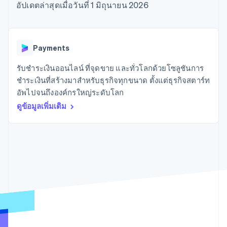
มากกว่า 125
ขายและ VAT
อัปเดตล่าสุดเมื่อวันที่ 1 มิถุนายน 2026
แพลตฟอร์ม
การใช้งาน
รายการ
Authorization
อัตโนมัติ
Revenue
แผนงานผลิตภัณฑ์
SaaS
ออกบัตรที่มีสเตเบิลคอยน์
Boost
Recognition
การประชุมประจำปีแบบ
รองรับอยู่
ยกระดับการ
เซสชัน
จัดเตรียมและจัดการ
ระบบ
ยอมรับการ
ตำแหน่งงาน
บริการด้วยเอเจนต์
Payments
อัตโนมัติ
ชำระเงิน
Link
ห้องข่าว
ตามอุตสาหกรรม
การชำระเงินที่
สำหรับการ
Stripe
Stripe Press
รับชำระเงินออนไลน์ ที่จุดขาย และทั่วโลกด้วยโซลูชันการ
Sigma
รวดเร็วขึ้น
ทำบัญชี
รายงานที่
บริษัท AI
ชำระเงินที่สร้างมาสำหรับธุรกิจทุกขนาด ตั้งแต่ธุรกิจสตาร์ท
แหล่งข้อมูล
ออกแบบเอง
แวดวงครีเอเตอร์
อัพไปจนถึงองค์กรใหญ่ระดับโลก
Data
เกม
การติดต่อ
Pipeline
ดูข้อมูลเพิ่มเติม
การบริการ การเดินทาง
การเชื่อมต่อการทำงาน
การซิงค์
และสันทนาการ
แอป
ติดต่อฝ่ายขาย
ข้อมูล
ประกันภัย
ตัวอย่างโค้ด
สมัครเป็นพาร์ทเนอร์
สื่อและความบันเทิง
บล็อกของนักพัฒนา
องค์กรไม่แสวงผลกำไร
สถานะ API
บริการเฉพาะทาง
ภาครัฐ
เพิ่มเติม
ธุรกิจค้าปลีก
Product roadmap
ดูสิ่งที่กำลังจะมาถึง
Radar
ระบบนิเวศ
การป้องกันการฉ้อโกง
Atlas