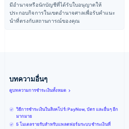
ไทย
มีอํานาจหรือนักบัญชีที่ได้รับใบอนุญาตให้
ไทย
English
ประกอบกิจการในเขตอํานาจศาลเพื่อรับคําแนะ
นอร์เวย์
นําที่ตรงกับสถานการณ์ของคุณ
English
นิวซีแลนด์
English
เนเธอร์แลนด์
Nederlands
English
บราซิล
Português
English
บัลแกเรีย
English
เบลเยียม
บทความอื่นๆ
Nederlands
Français
Deutsch
English
โปรตุเกส
ดูบทความการชำระเงินทั้งหมด
Português
English
โปแลนด์
English
วิธีการชำระเงินในสิงคโปร์: PayNow, บัตร และอื่นๆ อีก
ฝรั่งเศส
Français
English
มากมาย
ฟินแลนด์
5 โมเดลรายรับสำหรับแพลตฟอร์มระบบชำระเงินที่
English
Svenska