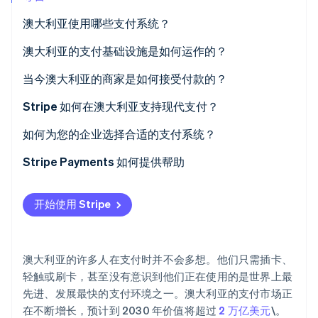
初创企业注册
澳大利亚使用哪些支付系统？
Climate
碳移除
卡组织
澳大利亚的支付基础设施是如何运作的？
Identity
澳大利亚支付网络 (AusPayNet)
当今澳大利亚的商家是如何接受付款的？
在线身份验证
新支付平台 (NPP)
Stripe 如何在澳大利亚支持现代支付？
BPAY
采用智能路径的银行卡支付
如何为您的企业选择合适的支付系统？
先买后付 (BNPL)
内置数字钱包
Stripe Payments 如何提供帮助
Stripe Sessions 2026
了解 Stripe 如何为 AI 构建经济基础设施。
一体化的在线支付和当面支付
立即观看
开始使用 Stripe
澳大利亚的许多人在支付时并不会多想。他们只需插卡、
轻触或刷卡，甚至没有意识到他们正在使用的是世界上最
先进、发展最快的支付环境之一。澳大利亚的支付市场正
在不断增长，预计到 2030 年价值将超过
2 万亿美元
\。