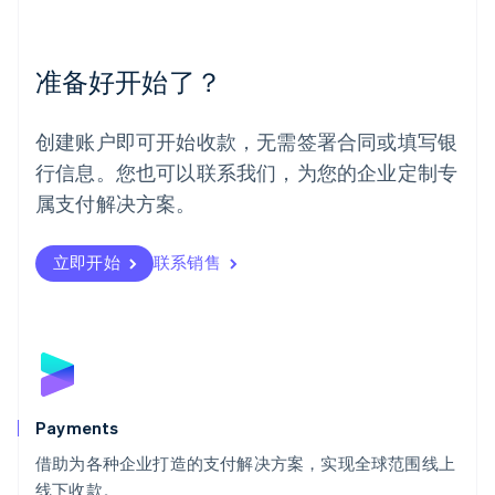
English
Español
简体中文
墨西哥
Español
English
准备好开始了？
挪威
English
葡萄牙
创建账户即可开始收款，无需签署合同或填写银
Português
English
行信息。您也可以联系我们，为您的企业定制专
日本
日本語
English
属支付解决方案。
瑞典
Svenska
English
瑞士
立即开始
联系销售
Deutsch
Français
Italiano
English
塞浦路斯
English
斯洛伐克
English
斯洛文尼亚
English
Italiano
Payments
泰国
ไทย
English
借助为各种企业打造的支付解决方案，实现全球范围线上
希腊
线下收款。