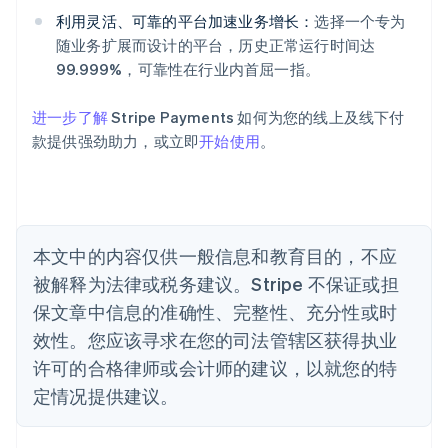
English
利用灵活、可靠的平台加速业务增长：
选择一个专为
奥地利
随业务扩展而设计的平台，历史正常运行时间达
Deutsch
English
99.999%，可靠性在行业内首屈一指。
澳大利亚
English
巴西
进一步了解
Stripe Payments 如何为您的线上及线下付
Português
English
款提供强劲助力，或立即
开始使用
。
保加利亚
English
比利时
Nederlands
Français
Deutsch
English
波兰
本文中的内容仅供一般信息和教育目的，不应
English
丹麦
被解释为法律或税务建议。Stripe 不保证或担
English
保文章中信息的准确性、完整性、充分性或时
德国
效性。您应该寻求在您的司法管辖区获得执业
Deutsch
English
法国
许可的合格律师或会计师的建议，以就您的特
Français
English
定情况提供建议。
芬兰
English
Svenska
荷兰