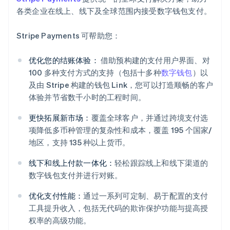
各类企业在线上、线下及全球范围内接受数字钱包支付。
Stripe Payments 可帮助您：
优化您的结账体验：
借助预构建的支付用户界面、对
100 多种支付方式的支持（包括十多种
数字钱包
）以
及由 Stripe 构建的钱包 Link，您可以打造顺畅的客户
体验并节省数千小时的工程时间。
更快拓展新市场：
覆盖全球客户，并通过跨境支付选
项降低多币种管理的复杂性和成本，覆盖 195 个国家/
地区，支持 135 种以上货币。
线下和线上付款一体化：
轻松跟踪线上和线下渠道的
数字钱包支付并进行对账。
阿联酋
优化支付性能：
通过一系列可定制、易于配置的支付
English
爱尔兰
工具提升收入，包括无代码的欺诈保护功能与提高授
English
权率的高级功能。
爱沙尼亚