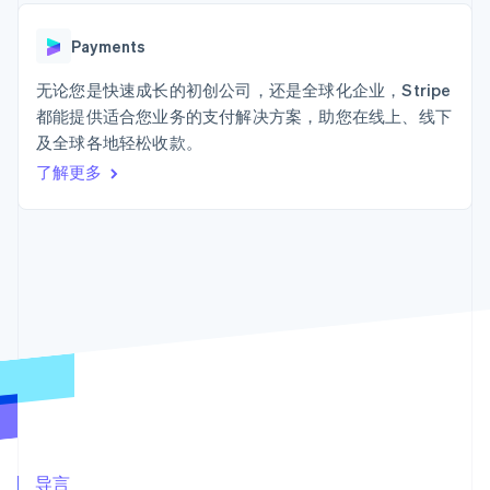
接入 125+ 种支
加密货币
Stripe Sigma
产品路线图
SaaS
付方式
自定义报告
购买
Sessions 年度大会
Terminal
Data Pipeline
Payments
招聘
线下支付
数据同步
资讯中心
Authorization
资源
无论您是快速成长的初创公司，还是全球化企业，Stripe
Stripe Press
Boost
按行业
都能提供适合您业务的支付解决方案，助您在线上、线下
支付成功率优
应用集成
及全球各地轻松收款。
化
AI 企业
代码示例
Link
创作者经济
开发者博客
了解更多
联系
加速结账
游戏
API 状态
Financial
酒店、旅游与休闲
联系销售
Connections
保险
成为合作伙伴
关联金融账户
媒体与娱乐
数据
非营利组织
专业服务
公共部门
零售
更多
Product roadmap
了解未来规划
生态系统
Radar
合作伙伴
欺诈防范
Stripe App Marketplace
导言
Atlas