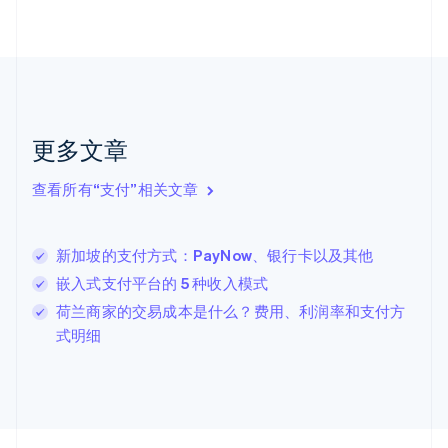
Nederlands
English
加拿大
English
Français
捷克
English
克罗地亚
English
Italiano
更多文章
拉脱维亚
English
查看所有“支付”相关文章
立陶宛
English
列支敦士登
新加坡的支付方式：PayNow、银行卡以及其他
Deutsch
English
卢森堡
嵌入式支付平台的 5 种收入模式
Français
Deutsch
English
荷兰商家的交易成本是什么？费用、利润率和支付方
罗马尼亚
式明细
English
马尔他
English
马来西亚
English
简体中文
美国