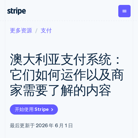
更多资源
支付
按企业阶段
文档
学习
支付
营收
资金管理
平台
易市
大型企业
Stripe 文档
博客
Payments
Billing
Treasury
初创企业
API 参考文档
客户案例
澳大利亚支付系统：
在线支付
经常性收入
Con
库与 SDK
指南
企业财务
Managed
Metronome
Stripe Apps
Payments
按用量计费
Global
平台
它们如何运作以及商
备案商家解决
Payouts
Subscriptions
Capi
按应用场景
方案
平
支持
向第三方
订阅管理
Payment links
客户
家需要了解的内容
指南
智能体商务
打款
Invoicing
Trea
加密货币
获取支持
无代码支付
一次性或定期
Capital
平
电子商务
接受线上付款
托管支持方案
企业融资
Checkout
账单
嵌入
嵌入式金融
实施预置结账流程
专业服务
预构建支付界
Crypto
Tax
融服
开始使用 Stripe
财务自动化
构建平台或交易市场
钱包、稳
面
销售税和增值
Iss
全球化企业
管理订阅
定币发行
Elements
税自动化
实体
应用内支付
提供按用量计费
灵活的 UI 组件
和发卡基
Crypto
Revenue
虚拟
最后更新于 2026 年 6 月 1 日
交易市场
发行稳定币支持的支付卡
Onramp
Payment
Recognition
础设施
公司
资金管理
通过智能体配置和管理服
可嵌入的
methods
会计自动化
平台
务