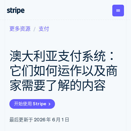
更多资源
支付
按企业阶段
文档
学习
支付
营收
资金管
平台
理
易市
大型企业
Stripe 文档
博客
Payments
Billing
初创企业
API 参考文档
客户案例
澳大利亚支付系统：
在线支付
经常性收入
Global
Conn
库与 SDK
指南
Managed
Metronome
Payouts
Stripe Apps
Payments
按用量计费
平台
它们如何运作以及商
备案商家解决
Subscriptions
向第三
按应用场景
方案
方打款
支持
订阅管理
Payment links
Crypto
家需要了解的内容
指南
智能体商务
Invoicing
钱包、
加密货币
获取支持
无代码支付
一次性或定期
稳定币
电子商务
接受线上付款
托管支持方案
Checkout
账单
发行和
嵌入式金融
实施预置结账流程
专业服务
预构建支付界
Tax
发卡基
开始使用 Stripe
财务自动化
构建平台或交易市场
面
销售税和增值
础设施
全球化企业
管理订阅
Elements
税自动化
应用内支付
提供按用量计费
灵活的 UI 组件
Revenue
最后更新于 2026 年 6 月 1 日
交易市场
发行稳定币支持的支付卡
Payment
Recognition
公司
资金管理
通过智能体配置和管理服
methods
会计自动化
平台
务