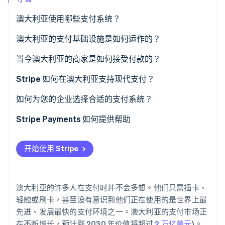
澳大利亚使用哪些支付系统？
Stripe Sessions 2026
卡组织
澳大利亚的支付基础设施是如何运作的？
了解 Stripe 如何为 AI 构建经济基础设施。
立即观看
澳大利亚支付网络 (AusPayNet)
当今澳大利亚的商家是如何接受付款的？
新支付平台 (NPP)
Stripe 如何在澳大利亚支持现代支付？
BPAY
采用智能路径的银行卡支付
如何为您的企业选择合适的支付系统？
先买后付 (BNPL)
内置数字钱包
Stripe Payments 如何提供帮助
一体化的在线支付和当面支付
开始使用 Stripe
澳大利亚的许多人在支付时并不会多想。他们只需插卡、
轻触或刷卡，甚至没有意识到他们正在使用的是世界上最
先进、发展最快的支付环境之一。澳大利亚的支付市场正
在不断增长，预计到 2030 年价值将超过
2 万亿美元
\。