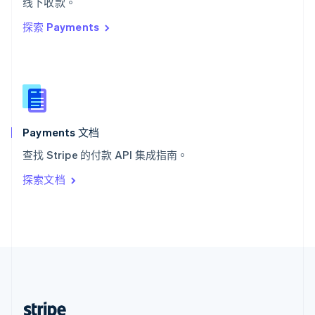
线下收款。
English
探索 Payments
西班牙
Español
English
新加坡
English
简体中文
新西兰
English
匈牙利
English
Payments 文档
意大利
查找 Stripe 的付款 API 集成指南。
Italiano
English
印度
探索文档
English
英国
English
直布罗陀
English
中国内地
简体中文
English
中国香港特别行政区
English
简体中文