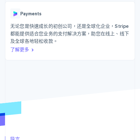
接入 125+ 种支
Stripe Sigma
产品路线图
SaaS
付方式
自定义报告
Sessions 年度大会
Authorization
Data Pipeline
Payments
招聘
Boost
数据同步
资讯中心
支付成功率优
资源
无论您是快速成长的初创公司，还是全球化企业，Stripe
Stripe Press
化
按行业
都能提供适合您业务的支付解决方案，助您在线上、线下
Link
应用集成
及全球各地轻松收款。
加速结账
AI 企业
代码示例
创作者经济
开发者博客
联系
了解更多
游戏
API 状态
酒店、旅游与休闲
联系销售
保险
成为合作伙伴
更多
媒体与娱乐
Product roadmap
非营利组织
了解未来规划
专业服务
公共部门
Radar
零售
欺诈防范
Atlas
初创企业注册
生态系统
Climate
碳移除
合作伙伴
Stripe App Marketplace
导言