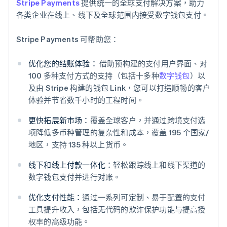
Stripe Payments
提供统一的全球支付解决方案，助力
各类企业在线上、线下及全球范围内接受数字钱包支付。
Stripe Payments 可帮助您：
优化您的结账体验：
借助预构建的支付用户界面、对
100 多种支付方式的支持（包括十多种
数字钱包
）以
及由 Stripe 构建的钱包 Link，您可以打造顺畅的客户
体验并节省数千小时的工程时间。
更快拓展新市场：
覆盖全球客户，并通过跨境支付选
项降低多币种管理的复杂性和成本，覆盖 195 个国家/
地区，支持 135 种以上货币。
线下和线上付款一体化：
轻松跟踪线上和线下渠道的
数字钱包支付并进行对账。
阿联酋
优化支付性能：
通过一系列可定制、易于配置的支付
English
爱尔兰
工具提升收入，包括无代码的欺诈保护功能与提高授
English
权率的高级功能。