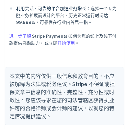
爱沙尼亚
English
利用灵活、可靠的平台加速业务增长：
选择一个专为
奥地利
随业务扩展而设计的平台，历史正常运行时间达
Deutsch
English
99.999%，可靠性在行业内首屈一指。
澳大利亚
English
巴西
进一步了解
Stripe Payments 如何为您的线上及线下付
Português
English
款提供强劲助力，或立即
开始使用
。
保加利亚
English
比利时
Nederlands
Français
Deutsch
English
波兰
本文中的内容仅供一般信息和教育目的，不应
English
丹麦
被解释为法律或税务建议。Stripe 不保证或担
English
保文章中信息的准确性、完整性、充分性或时
德国
效性。您应该寻求在您的司法管辖区获得执业
Deutsch
English
法国
许可的合格律师或会计师的建议，以就您的特
Français
English
定情况提供建议。
芬兰
English
Svenska