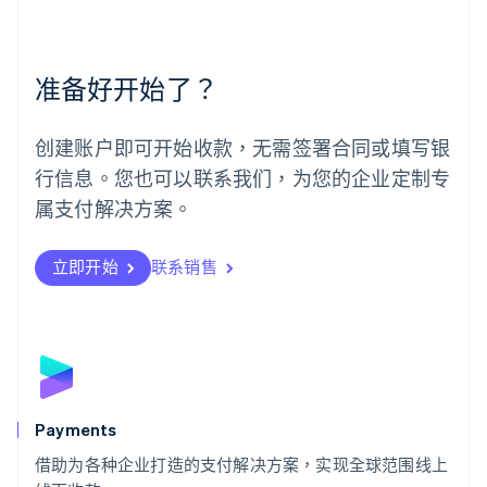
美国
English
Español
简体中文
墨西哥
Español
English
准备好开始了？
挪威
English
葡萄牙
创建账户即可开始收款，无需签署合同或填写银
Português
English
行信息。您也可以联系我们，为您的企业定制专
日本
日本語
English
属支付解决方案。
瑞典
Svenska
English
瑞士
立即开始
联系销售
Deutsch
Français
Italiano
English
塞浦路斯
English
斯洛伐克
English
斯洛文尼亚
English
Italiano
Payments
泰国
ไทย
English
借助为各种企业打造的支付解决方案，实现全球范围线上
希腊