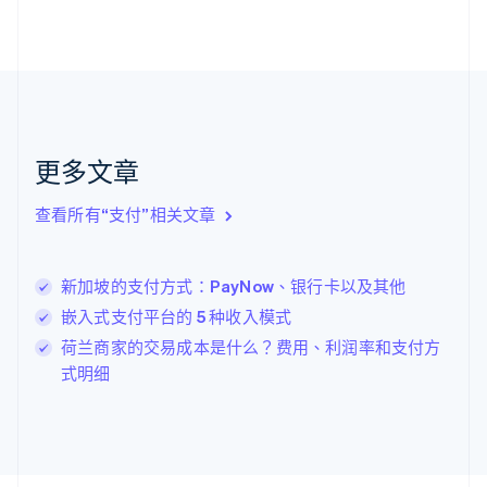
荷兰
Nederlands
English
加拿大
English
Français
捷克
English
克罗地亚
English
Italiano
更多文章
拉脱维亚
English
查看所有“支付”相关文章
立陶宛
English
列支敦士登
新加坡的支付方式：PayNow、银行卡以及其他
Deutsch
English
卢森堡
嵌入式支付平台的 5 种收入模式
Français
Deutsch
English
荷兰商家的交易成本是什么？费用、利润率和支付方
罗马尼亚
式明细
English
马尔他
English
马来西亚
English
简体中文