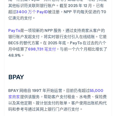
其他标识符关联到银行账户。截至 2025 年 12 月，已有
超过
3400 万个 PayID
被注册，NPP 平均每天促进约 70
亿澳元的支付。
PayTo
是一项较新的 NPP 服务，通过支持商家从客户的
银行账户发起支付，将实时银行支付引入在线结账。它是
BECS 的替代方案。在 2025 年底，PayTo 在过去的六个
月中结算了
698,731 笔支付
，与前一个六个月相比增长了
48.9%。
BPAY
BPAY 网络自 1997 年开始运营，目前仍有超过
55,000
家商家
提供该服务，帮助客户支付租金、水电费、保险费
以及其他定期、按计划支付的账单。客户使用出账机构代
码和参考号通过其网上银行门户进行支付。