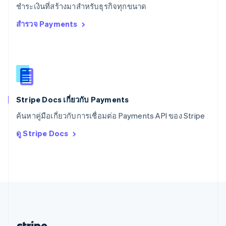
สหรัฐอาหรับเอมิเรตส์
ชำระเงินที่สร้างมาสำหรับธุรกิจทุกขนาด
English
สำรวจ Payments
สหราชอาณาจักร
English
สาธารณรัฐเช็ก
English
สิงคโปร์
English
简体中文
ออสเตรเลีย
English
Stripe Docs เกี่ยวกับ Payments
ออสเตรีย
ค้นหาคู่มือเกี่ยวกับการเชื่อมต่อ Payments API ของ Stripe
Deutsch
English
อิตาลี
ดู Stripe Docs
Italiano
English
อินเดีย
English
เอสโตเนีย
English
ไอร์แลนด์
English
ฮังการี
English