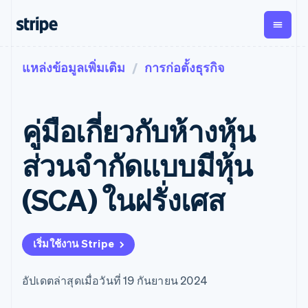
แหล่งข้อมูลเพิ่มเติม
การก่อตั้งธุรกิจ
ตามขั้น
เอกสารประกอบ
เรียนรู้
การชำระเงิน
รายรับ
การ
แพลตฟอ
จัดการ
และ
องค์กร
Stripe Docs
บล็อก
เงิน
มาร์เก็ต
Payments
Billing
ธุรกิจสตาร์ทอัพ
ข้อมูลอ้างอิงเกี่ยวกับ API
เรื่องราวจากลูกค้า
คู่มือเกี่ยวกับห้างหุ้น
การชำระเงิน
รายรับตาม
เพลส
ไลบรารีและ SDK
คู่มือ
ออนไลน์
แบบแผนล่วง
Stripe Apps
Global
Payment links
หน้า
Metronome
Payouts
Conne
ส่วนจํากัดแบบมีหุ้น
การชำร
ตามกรณีใช้งาน
การชำระเงิน
การเรียกเก็บ
เบิกจ่าย
เงินสำห
การสนับสนุน
แบบไม่ต้อง
เงินตามการ
ให้กับ
(SCA) ในฝรั่งเศส
แพลตฟอ
คู่มือ
การค้าแบบใช้เอเจนต์
เขียนโค้ด
Checkout
ใช้งาน
การชำระเงิน
บุคคลที่
อีคอมเมิร์ซ
รับการสนับสนุน
UI การชำระ
ตามรอบบิล
สาม
บริการทางการเงินที่ผสาน
รับการชำระเงินออนไลน์
แพ็กเกจการสนับสนุนที่ได้
การจัดการ
เงินสำเร็จรูป
รวมในตัว
ติดตั้งใช้งานการชำระเงิน
รับการจัดการ
การชำระเงิน
Elements
เริ่มใช้งาน Stripe
การทำงานอัตโนมัติด้าน
สำเร็จรูป
บริการเฉพาะทาง
องค์ประกอบ UI
ตามรอบบิล
Invoicing
การเงิน
สร้างแพลตฟอร์มหรือ
ครั้งเดียวหรือ
ที่ยืดหยุ่น
ธุรกิจทั่วโลก
มาร์เก็ตเพลส
ตามแบบแผน
วิธีการชำระ
อัปเดตล่าสุดเมื่อวันที่ 19 กันยายน 2024
การชำระเงินในแอป
จัดการการชำระเงินตาม
เงิน
ล่วงหน้า
Tax
มาร์เก็ตเพลส
รอบบิล
เข้าถึงได้
คิดภาษีการ
บริษัท
การจัดการเงิน
เสนอการเรียกเก็บเงินตาม