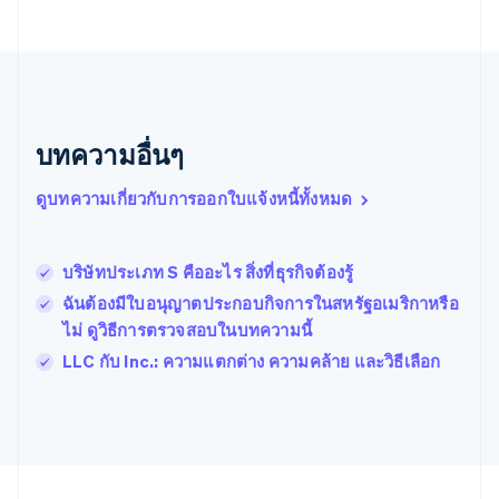
บัลแกเรีย
English
เบลเยียม
Nederlands
Français
Deutsch
English
โปรตุเกส
Português
English
บทความอื่นๆ
โปแลนด์
English
ฝรั่งเศส
ดูบทความเกี่ยวกับการออกใบแจ้งหนี้ทั้งหมด
Français
English
ฟินแลนด์
English
Svenska
บริษัทประเภท S คืออะไร สิ่งที่ธุรกิจต้องรู้
มอลตา
ฉันต้องมีใบอนุญาตประกอบกิจการในสหรัฐอเมริกาหรือ
English
มาเลเซีย
ไม่ ดูวิธีการตรวจสอบในบทความนี้
English
简体中文
LLC กับ Inc.: ความแตกต่าง ความคล้าย และวิธีเลือก
เม็กซิโก
Español
English
ยิบรอลตาร์
English
เยอรมนี
Deutsch
English