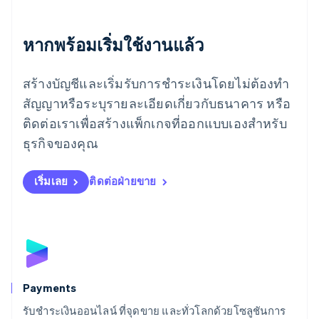
โรมาเนีย
English
ลักเซมเบิร์ก
หากพร้อมเริ่มใช้งานแล้ว
Français
Deutsch
English
ลัตเวีย
สร้างบัญชีและเริ่มรับการชำระเงินโดยไม่ต้องทำ
English
ลิกเตนสไตน์
สัญญาหรือระบุรายละเอียดเกี่ยวกับธนาคาร หรือ
Deutsch
English
ติดต่อเราเพื่อสร้างแพ็กเกจที่ออกแบบเองสำหรับ
ลิทัวเนีย
English
ธุรกิจของคุณ
สเปน
Español
English
สโลวาเกีย
เริ่มเลย
ติดต่อฝ่ายขาย
English
สโลวีเนีย
English
Italiano
สวิตเซอร์แลนด์
Deutsch
Français
Italiano
English
สวีเดน
Svenska
English
Payments
สหรัฐอเมริกา
English
Español
简体中文
รับชำระเงินออนไลน์ ที่จุดขาย และทั่วโลกด้วยโซลูชันการ