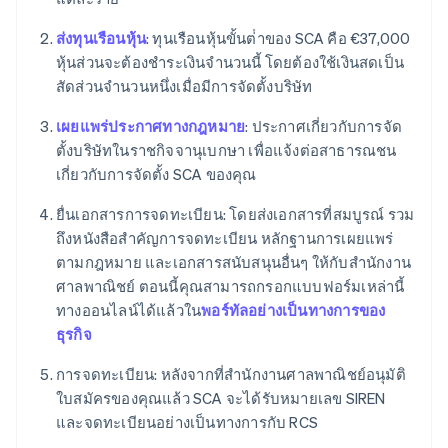
ส่งทุนเรือนหุ้น
: ทุนเรือนหุ้นขั้นต่ําของ SCA คือ €37,000
หุ้นส่วนจะต้องชําระเงินจํานวนนี้ โดยต้องใช้เงินสดเป็น
สัดส่วนจำนวนหนึ่งเมื่อมีการจัดตั้งบริษัท
เผยแพร่ประกาศทางกฎหมาย
: ประกาศเกี่ยวกับการจัด
ตั้งบริษัทในราชกิจจานุเบกษา เพื่อแจ้งต่อสาธารณชน
เกี่ยวกับการจัดตั้ง SCA ของคุณ
ยื่นเอกสารการจดทะเบียน: โดยส่งเอกสารที่สมบูรณ์ รวม
ถึงหนังสือสําคัญการจดทะเบียน หลักฐานการเผยแพร่
ตามกฎหมาย และเอกสารสนับสนุนอื่นๆ ให้กับสํานักงาน
ศาลพาณิชย์ ตอนนี้คุณสามารถกรอกแบบฟอร์มเหล่านี้
ทางออนไลน์ได้แล้วใน
พอร์ทัลอย่างเป็นทางการของ
ธุรกิจ
การจดทะเบียน: หลังจากที่สํานักงานศาลพาณิชย์อนุมัติ
กรีซ
ใบสมัครของคุณแล้ว SCA จะได้รับหมายเลข SIREN
English
เขตบริหารพิเศษฮ่องกง ประเทศจีน
และจดทะเบียนอย่างเป็นทางการกับ RCS
English
简体中文