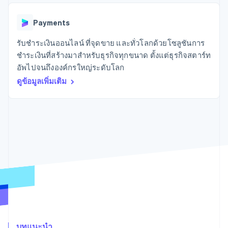
มากกว่า 125
ขายและ VAT
แพลตฟอร์ม
การใช้งาน
รายการ
Authorization
อัตโนมัติ
Revenue
แผนงานผลิตภัณฑ์
SaaS
ออกบัตรที่มีสเตเบิลคอยน์
Boost
Recognition
Payments
การประชุมประจำปีแบบ
รองรับอยู่
ยกระดับการ
เซสชัน
จัดเตรียมและจัดการ
ระบบ
ยอมรับการ
รับชำระเงินออนไลน์ ที่จุดขาย และทั่วโลกด้วยโซลูชันการ
ตำแหน่งงาน
บริการด้วยเอเจนต์
อัตโนมัติ
ชำระเงิน
Link
ห้องข่าว
ชำระเงินที่สร้างมาสำหรับธุรกิจทุกขนาด ตั้งแต่ธุรกิจสตาร์ท
ตามอุตสาหกรรม
การชำระเงินที่
สำหรับการ
Stripe
Stripe Press
อัพไปจนถึงองค์กรใหญ่ระดับโลก
Sigma
รวดเร็วขึ้น
ทำบัญชี
รายงานที่
บริษัท AI
ดูข้อมูลเพิ่มเติม
แหล่งข้อมูล
ออกแบบเอง
แวดวงครีเอเตอร์
Data
เกม
การติดต่อ
Pipeline
การบริการ การเดินทาง
การเชื่อมต่อการทำงาน
การซิงค์
และสันทนาการ
แอป
ติดต่อฝ่ายขาย
ข้อมูล
ประกันภัย
ตัวอย่างโค้ด
สมัครเป็นพาร์ทเนอร์
สื่อและความบันเทิง
บล็อกของนักพัฒนา
องค์กรไม่แสวงผลกำไร
สถานะ API
บริการเฉพาะทาง
ภาครัฐ
เพิ่มเติม
ธุรกิจค้าปลีก
Product roadmap
ดูสิ่งที่กำลังจะมาถึง
Radar
ระบบนิเวศ
การป้องกันการฉ้อโกง
บทแนะนำ
Atlas