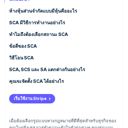
พาร์ทเนอร์
การก่อตั้งบริษัทสตาร์ทอัพ
Stripe App Marketplace
ห้างหุ้นส่วนจํากัดแบบมีหุ้นคืออะไร
Climate
การขจัดคาร์บอน
SCA มีวิธีการทํางานอย่างไร
บทบาท
ทําไมถึงต้องเลือกสถานะ SCA
ความรับผิดชอบทางการเงิน
ข้อดีของ SCA
Stripe Sessions 2026
ดูว่า Stripe กำลังสร้างโครงสร้างพื้นฐานระบบเศรษฐกิจสำหรับ
วิธีโอน SCA
AI อย่างไร
รับชมเลย
SCA, SCS และ SA แตกต่างกันอย่างไร
คุณจะจัดตั้ง SCA ได้อย่างไร
เริ่มใช้งาน Stripe
เมื่อต้องเลือกรูปแบบทางกฎหมายที่ดีที่สุดสําหรับธุรกิจของ
คุณในฝรั่งเศส การทำความเข้าใจตัวย่อต่างๆ ของรูปแบบ