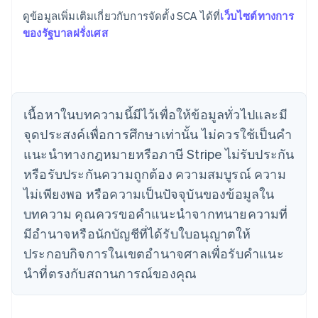
แคนาดา
ดูข้อมูลเพิ่มเติมเกี่ยวกับการจัดตั้ง SCA ได้ที่
เว็บไซต์ทางการ
English
Français
ของรัฐบาลฝรั่งเศส
โครเอเชีย
English
Italiano
จีนแผ่นดินใหญ่
简体中文
English
ไซปรัส
English
เนื้อหาในบทความนี้มีไว้เพื่อให้ข้อมูลทั่วไปและมี
ญี่ปุ่น
จุดประสงค์เพื่อการศึกษาเท่านั้น ไม่ควรใช้เป็นคํา
日本語
English
เดนมาร์ก
แนะนําทางกฎหมายหรือภาษี Stripe ไม่รับประกัน
English
หรือรับประกันความถูกต้อง ความสมบูรณ์ ความ
ไทย
ไม่เพียงพอ หรือความเป็นปัจจุบันของข้อมูลใน
ไทย
English
นอร์เวย์
บทความ คุณควรขอคําแนะนําจากทนายความที่
English
มีอํานาจหรือนักบัญชีที่ได้รับใบอนุญาตให้
นิวซีแลนด์
ประกอบกิจการในเขตอํานาจศาลเพื่อรับคําแนะ
English
เนเธอร์แลนด์
นําที่ตรงกับสถานการณ์ของคุณ
Nederlands
English
บราซิล
Português
English