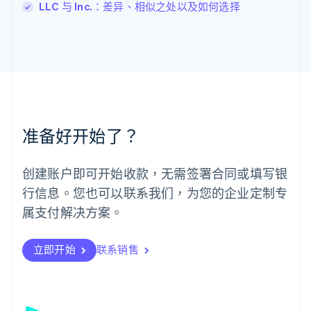
LLC 与 Inc.：差异、相似之处以及如何选择
English
马尔他
English
马来西亚
English
简体中文
美国
English
Español
简体中文
墨西哥
Español
English
准备好开始了？
挪威
English
葡萄牙
创建账户即可开始收款，无需签署合同或填写银
Português
English
行信息。您也可以联系我们，为您的企业定制专
日本
日本語
English
属支付解决方案。
瑞典
Svenska
English
瑞士
立即开始
联系销售
Deutsch
Français
Italiano
English
塞浦路斯
English
斯洛伐克