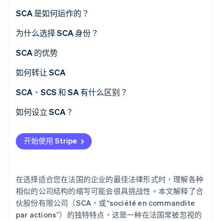
SCA 是如何运作的？
角色
为什么选择 SCA 身份？
Stripe Sessions 2026
了解 Stripe 如何为 AI 构建经济基础设施。
财务责任
SCA 的优势
立即观看
如何转让 SCA
SCA、SCS 和 SA 有什么区别？
如何设立 SCA？
开始使用 Stripe
在选择适合您在法国的企业的最佳法律形式时，理解各种
相似的公司结构的缩写可能会很具挑战性。本文解释了合
伙股份有限公司（SCA，或“société en commandite
par actions”）的独特特点，这是一种在法国常被忽视的