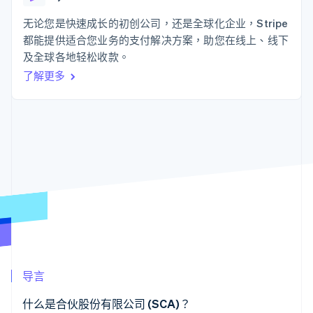
接入 125+ 种支
Stripe Sigma
产品路线图
SaaS
付方式
自定义报告
Sessions 年度大会
无论您是快速成长的初创公司，还是全球化企业，Stripe
Authorization
Data Pipeline
招聘
都能提供适合您业务的支付解决方案，助您在线上、线下
Boost
数据同步
资讯中心
支付成功率优
资源
及全球各地轻松收款。
Stripe Press
化
按行业
了解更多
Link
应用集成
加速结账
AI 企业
代码示例
创作者经济
开发者博客
联系
游戏
API 状态
酒店、旅游与休闲
联系销售
保险
成为合作伙伴
更多
媒体与娱乐
Product roadmap
非营利组织
了解未来规划
专业服务
公共部门
Radar
零售
欺诈防范
Atlas
初创企业注册
生态系统
Climate
导言
碳移除
合作伙伴
Stripe App Marketplace
什么是合伙股份有限公司 (SCA)？