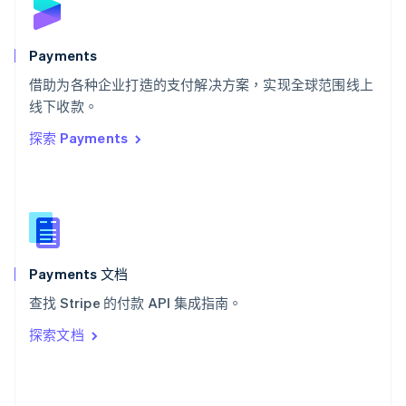
English
斯洛文尼亚
English
Italiano
Payments
泰国
ไทย
English
借助为各种企业打造的支付解决方案，实现全球范围线上
希腊
线下收款。
English
探索 Payments
西班牙
Español
English
新加坡
English
简体中文
新西兰
English
匈牙利
English
Payments 文档
意大利
查找 Stripe 的付款 API 集成指南。
Italiano
English
印度
探索文档
English
英国
English
直布罗陀