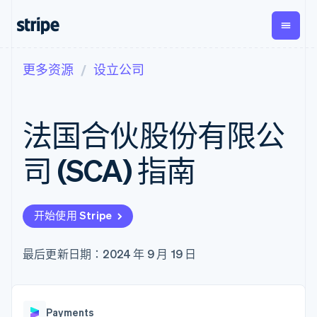
更多资源
设立公司
按企业阶段
文档
学习
支付
营收
资金管
平台
理
易市
大型企业
Stripe 文档
博客
Payments
Billing
初创企业
API 参考文档
客户案例
法国合伙股份有限公
在线支付
经常性收入
Global
Conn
库与 SDK
指南
Managed
Metronome
Payouts
Stripe Apps
Payments
按用量计费
平台
司 (SCA) 指南
备案商家解决
Subscriptions
向第三
按应用场景
方案
方打款
支持
订阅管理
Payment links
Crypto
指南
智能体商务
Invoicing
钱包、
加密货币
获取支持
无代码支付
一次性或定期
开始使用 Stripe
稳定币
电子商务
接受线上付款
托管支持方案
Checkout
账单
发行和
嵌入式金融
实施预置结账流程
专业服务
预构建支付界
Tax
发卡基
财务自动化
构建平台或交易市场
最后更新日期：2024 年 9 月 19 日
面
销售税和增值
础设施
全球化企业
管理订阅
Elements
税自动化
应用内支付
提供按用量计费
灵活的 UI 组件
Revenue
交易市场
发行稳定币支持的支付卡
Payment
Recognition
公司
资金管理
通过智能体配置和管理服
methods
会计自动化
Payments
平台
务