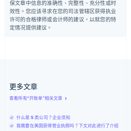
保文章中信息的准确性、完整性、充分性或时
Deutsch
English
法国
效性。您应该寻求在您的司法管辖区获得执业
Français
English
许可的合格律师或会计师的建议，以就您的特
芬兰
定情况提供建议。
English
Svenska
荷兰
Nederlands
English
加拿大
English
Français
捷克
English
克罗地亚
English
Italiano
拉脱维亚
更多文章
English
立陶宛
查看所有“开账单”相关文章
English
列支敦士登
Deutsch
English
卢森堡
什么是 S 类公司？企业须知
Français
Deutsch
English
我需要在美国获得营业执照吗？下文对此进行了介绍
罗马尼亚