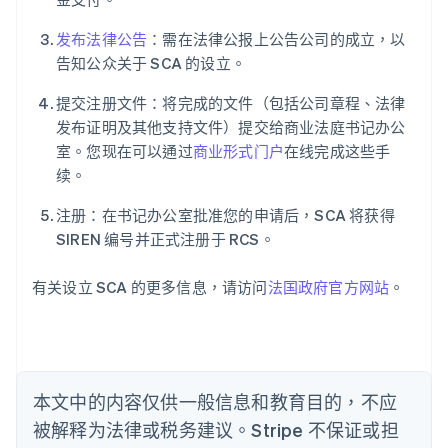
阿联酋
发布法律公告
：需在法律公报上公告公司的成立，以
English
告知公众关于 SCA 的设立。
爱尔兰
English
提交注册文件：将完成的文件（包括公司章程、法律
爱沙尼亚
发布证明及其他支持文件）提交给商业法庭书记办公
English
室。您现在可以通过
商业形式门户
在线完成这些手
奥地利
续。
Deutsch
English
澳大利亚
注册：在书记办公室批准您的申请后，SCA 将获得
English
巴西
SIREN 编号并正式注册于 RCS。
Português
English
保加利亚
有关设立 SCA 的更多信息，请访问
法国政府官方网站
。
English
比利时
Nederlands
Français
Deutsch
English
波兰
English
丹麦
本文中的内容仅供一般信息和教育目的，不应
English
被解释为法律或税务建议。Stripe 不保证或担
德国