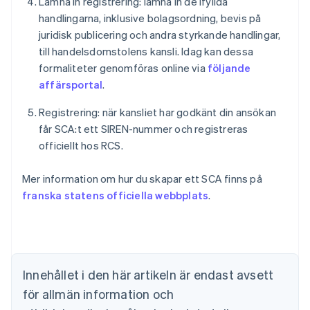
Lämna in registrering: lämna in de ifyllda
handlingarna, inklusive bolagsordning, bevis på
juridisk publicering och andra styrkande handlingar,
till handelsdomstolens kansli. Idag kan dessa
formaliteter genomföras online via
följande
affärsportal
.
Registrering: när kansliet har godkänt din ansökan
får SCA:t ett SIREN-nummer och registreras
officiellt hos RCS.
Mer information om hur du skapar ett SCA finns på
Australien
franska statens officiella webbplats
.
English
Belgien
Nederlands
Français
Deutsch
English
Brasilien
Português
English
Bulgarien
Innehållet i den här artikeln är endast avsett
English
för allmän information och
Cypern
English