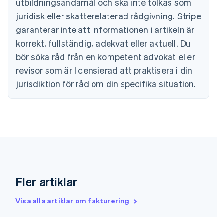
utbildningsändamål och ska inte tolkas som
Danmark
juridisk eller skatterelaterad rådgivning. Stripe
English
Estland
garanterar inte att informationen i artikeln är
English
korrekt, fullständig, adekvat eller aktuell. Du
Fastlandskina
bör söka råd från en kompetent advokat eller
简体中文
English
Finland
revisor som är licensierad att praktisera i din
English
Svenska
jurisdiktion för råd om din specifika situation.
Frankrike
Français
English
Förenade Arabemiraten
English
Gibraltar
English
Grekland
English
Hongkong SAR, Kina
English
简体中文
Fler artiklar
Indien
English
Visa alla artiklar om fakturering
Irland
English