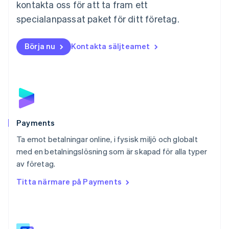
kontakta oss för att ta fram ett
Nederländerna
specialanpassat paket för ditt företag.
Nederlands
English
Norge
English
Börja nu
Kontakta säljteamet
Nya Zeeland
English
Polen
English
Portugal
Português
English
Rumänien
English
Payments
Schweiz
Ta emot betalningar online, i fysisk miljö och globalt
Deutsch
Français
Italiano
English
med en betalningslösning som är skapad för alla typer
Singapore
English
简体中文
av företag.
Slovakien
Titta närmare på Payments
English
Slovenien
English
Italiano
Spanien
Español
English