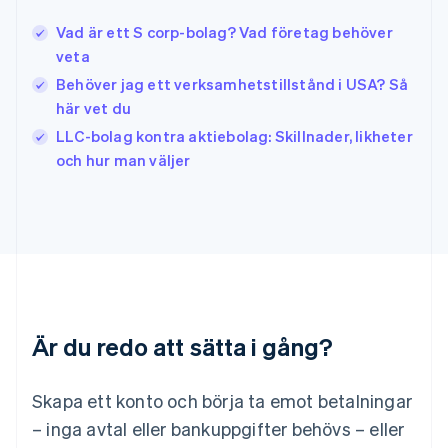
Italien
Vad är ett S corp-bolag? Vad företag behöver
Italiano
English
veta
Japan
日本語
English
Behöver jag ett verksamhetstillstånd i USA? Så
Kanada
här vet du
English
Français
LLC-bolag kontra aktiebolag: Skillnader, likheter
Kroatien
English
Italiano
och hur man väljer
Lettland
English
Liechtenstein
Deutsch
English
Litauen
English
Luxemburg
Français
Deutsch
English
Är du redo att sätta i gång?
Malaysia
English
简体中文
Malta
Skapa ett konto och börja ta emot betalningar
English
Mexiko
– inga avtal eller bankuppgifter behövs – eller
Español
English