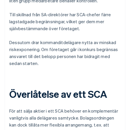
liten grupp medarbetare behåller kontrollen.
Till skillnad från SA-direktörer har SCA-chefer färre
lagstadgade begränsningar, vilket ger dem mer
självbestämmande över företaget.
Dessutom drar kommanditdelägare nytta av minskad
riskexponering. Om företaget går i konkurs begränsas
ansvaret till det belopp personen har bidragit med
sedan starten.
Överlåtelse av ett SCA
För att sälja aktier i ett SCA behöver en komplementär
vanligtvis alla delägares samtycke. Bolagsordningen
kan dock tillåta mer flexibla arrangemang, t.ex. att