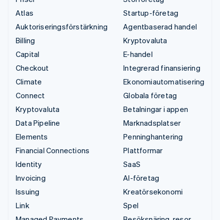
Atlas
Startup-företag
Auktoriseringsförstärkning
Agentbaserad handel
Billing
Kryptovaluta
Capital
E-handel
Checkout
Integrerad finansiering
Climate
Ekonomiautomatisering
Connect
Globala företag
Kryptovaluta
Betalningar i appen
Data Pipeline
Marknadsplatser
Elements
Penninghantering
Financial Connections
Plattformar
Identity
SaaS
Invoicing
AI-företag
Issuing
Kreatörsekonomi
Link
Spel
Managed Payments
Besöksnäring, resor