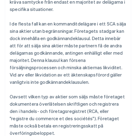
kräva samtycke från endast en majoritet av delägarna i
specifika situationer.
I de flesta fall kan en kommanditdelägare i ett SCA sälja
sina aktier utan begränsningar. Företagets stadgar kan
dock innehålla en godkännandeklausul. Detta innebär
att för att sälja sina aktier måste partnern få de andra
delägarnas godkännande, antingen enhälligt eller med
majoritet. Denna klausul kan försena
försäljningsprocessen och minska aktiernas likviditet.
Vid arv eller likvidation av ett äktenskapsförord gäller
vanligtvis inte godkännandeklausulen.
Oavsett vilken typ av aktier som säljs måste företaget
dokumentera överlåtelsen skriftligen och registrera
den i handels- och företagsregistret (RCA, eller
"registre du commerce et des sociétés"). Företaget
måste också betala en registreringsskatt på
överföringsbeloppet.