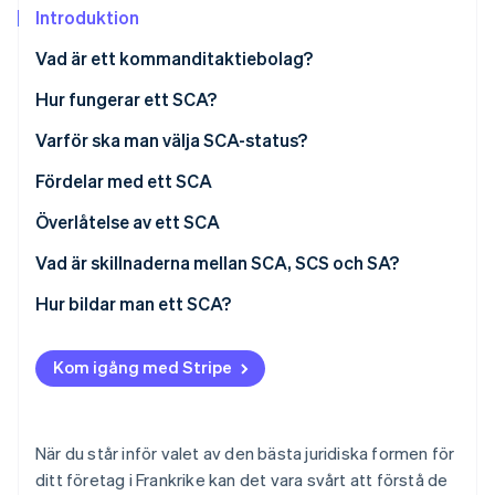
Identitetsverifiering online
Introduktion
Partner
Stripe App Marketplace
Vad är ett kommanditaktiebolag?
Hur fungerar ett SCA?
Stripe Sessions 2026
Roller
Varför ska man välja SCA-status?
Se hur Stripe bygger den ekonomiska inf
Titta nu
Ekonomiskt ansvar
Fördelar med ett SCA
Överlåtelse av ett SCA
Vad är skillnaderna mellan SCA, SCS och SA?
Hur bildar man ett SCA?
Kom igång med Stripe
När du står inför valet av den bästa juridiska formen för
ditt företag i Frankrike kan det vara svårt att förstå de