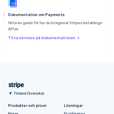
Storbritannien
English
Dokumentation om Payments
Sverige
Svenska
English
Hitta en guide för hur du integrerar Stripes betalnings-
Thailand
API:er.
ไทย
English
Tjeckien
Titta närmare på dokumentationen
English
Tyskland
Deutsch
English
Ungern
English
USA
English
Español
简体中文
Österrike
Deutsch
English
Finland (Svenska)
Produkter och priser
Lösningar
Priser
Storföretag