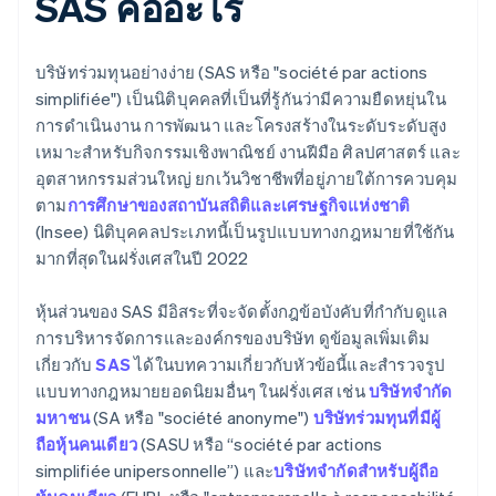
SAS คืออะไร
บริษัทร่วมทุนอย่างง่าย (SAS หรือ "société par actions
simplifiée") เป็นนิติบุคคลที่เป็นที่รู้กันว่ามีความยืดหยุ่นใน
การดําเนินงาน การพัฒนา และโครงสร้างในระดับระดับสูง
เหมาะสําหรับกิจกรรมเชิงพาณิชย์ งานฝีมือ ศิลปศาสตร์ และ
อุตสาหกรรมส่วนใหญ่ ยกเว้นวิชาชีพที่อยู่ภายใต้การควบคุม
ตาม
การศึกษาของสถาบันสถิติและเศรษฐกิจแห่งชาติ
(Insee) นิติบุคคลประเภทนี้เป็นรูปแบบทางกฎหมายที่ใช้กัน
มากที่สุดในฝรั่งเศสในปี 2022
หุ้นส่วนของ SAS มีอิสระที่จะจัดตั้งกฎข้อบังคับที่กํากับดูแล
การบริหารจัดการและองค์กรของบริษัท ดูข้อมูลเพิ่มเติม
เกี่ยวกับ
SAS
ได้ในบทความเกี่ยวกับหัวข้อนี้และสํารวจรูป
แบบทางกฎหมายยอดนิยมอื่นๆ ในฝรั่งเศส เช่น
บริษัทจํากัด
มหาชน
(SA หรือ "société anonyme")
บริษัทร่วมทุนที่มีผู้
ถือหุ้นคนเดียว
(SASU หรือ “société par actions
simplifiée unipersonnelle”) และ
บริษัทจํากัดสําหรับผู้ถือ