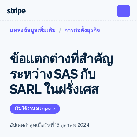
แหล่งข้อมูลเพิ่มเติม
การก่อตั้งธุรกิจ
ตามขั้น
เอกสารประกอบ
เรียนรู้
การชำระเงิน
รายรับ
การ
แพลตฟอ
จัดการ
และ
องค์กร
Stripe Docs
บล็อก
เงิน
มาร์เก็ต
Payments
Billing
ธุรกิจสตาร์ทอัพ
ข้อมูลอ้างอิงเกี่ยวกับ API
เรื่องราวจากลูกค้า
ข้อแตกต่างที่สําคัญ
การชำระเงิน
รายรับตาม
เพลส
ไลบรารีและ SDK
คู่มือ
ออนไลน์
แบบแผนล่วง
Stripe Apps
Global
Payment links
หน้า
Metronome
Payouts
Conne
ระหว่าง SAS กับ
การชำร
ตามกรณีใช้งาน
การชำระเงิน
การเรียกเก็บ
เบิกจ่าย
เงินสำห
การสนับสนุน
แบบไม่ต้อง
เงินตามการ
ให้กับ
SARL ในฝรั่งเศส
แพลตฟอ
คู่มือ
การค้าแบบใช้เอเจนต์
เขียนโค้ด
Checkout
ใช้งาน
การชำระเงิน
บุคคลที่
อีคอมเมิร์ซ
รับการสนับสนุน
UI การชำระ
ตามรอบบิล
สาม
บริการทางการเงินที่ผสาน
รับการชำระเงินออนไลน์
แพ็กเกจการสนับสนุนที่ได้
การจัดการ
เงินสำเร็จรูป
รวมในตัว
ติดตั้งใช้งานการชำระเงิน
รับการจัดการ
การชำระเงิน
Elements
เริ่มใช้งาน Stripe
การทำงานอัตโนมัติด้าน
สำเร็จรูป
บริการเฉพาะทาง
องค์ประกอบ UI
ตามรอบบิล
Invoicing
การเงิน
สร้างแพลตฟอร์มหรือ
ครั้งเดียวหรือ
ที่ยืดหยุ่น
ธุรกิจทั่วโลก
มาร์เก็ตเพลส
ตามแบบแผน
วิธีการชำระ
อัปเดตล่าสุดเมื่อวันที่ 15 ตุลาคม 2024
การชำระเงินในแอป
จัดการการชำระเงินตาม
เงิน
ล่วงหน้า
Tax
มาร์เก็ตเพลส
รอบบิล
เข้าถึงได้
คิดภาษีการ
บริษัท
การจัดการเงิน
เสนอการเรียกเก็บเงินตาม