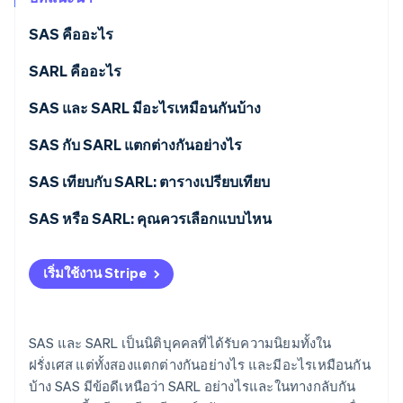
พาร์ทเนอร์
การก่อตั้งบริษัทสตาร์ทอัพ
Stripe App Marketplace
SAS คืออะไร
Climate
การขจัดคาร์บอน
SARL คืออะไร
SAS และ SARL มีอะไรเหมือนกันบ้าง
SAS กับ SARL แตกต่างกันอย่างไร
Stripe Sessions 2026
ดูว่า Stripe กำลังสร้างโครงสร้างพื้นฐานระบบเศรษฐกิจสำหรับ
จํานวนหุ้นส่วน
SAS เทียบกับ SARL: ตารางเปรียบเทียบ
AI อย่างไร
รับชมเลย
การร่างข้อบังคับของบริษัท
SAS หรือ SARL: คุณควรเลือกแบบไหน
ทุนเรือนหุ้น
เริ่มใช้งาน Stripe
การดําเนินงาน
การเก็บภาษี
SAS และ SARL เป็นนิติบุคคลที่ได้รับความนิยมทั้งใน
ฝรั่งเศส แต่ทั้งสองแตกต่างกันอย่างไร และมีอะไรเหมือนกัน
สถานะประกันสังคม
บ้าง SAS มีข้อดีเหนือว่า SARL อย่างไรและในทางกลับกัน
ขั้นตอนการจัดตั้งและค่าใช้จ่ายที่เกี่ยวข้อง