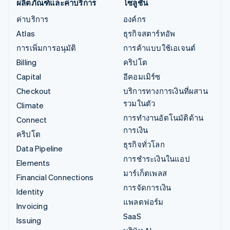
ผลิตภัณฑ์และค่าบริการ
โซลูชัน
ค่าบริการ
องค์กร
Atlas
ธุรกิจสตาร์ทอัพ
การเพิ่มการอนุมัติ
การค้าแบบใช้เอเจนต์
Billing
คริปโต
Capital
อีคอมเมิร์ซ
Checkout
บริการทางการเงินที่ผสาน
รวมในตัว
Climate
การทำงานอัตโนมัติด้าน
Connect
การเงิน
คริปโต
ธุรกิจทั่วโลก
Data Pipeline
การชำระเงินในแอป
Elements
มาร์เก็ตเพลส
Financial Connections
การจัดการเงิน
Identity
แพลตฟอร์ม
Invoicing
SaaS
Issuing