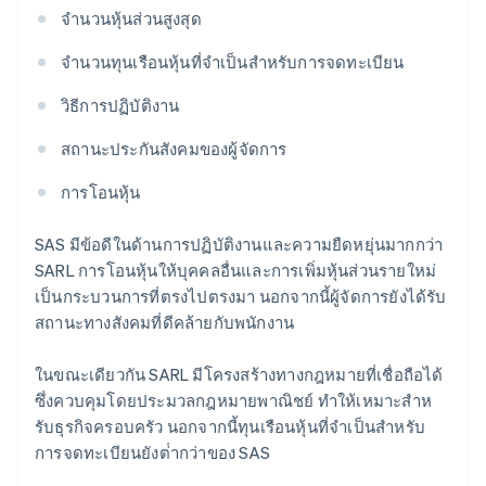
จํานวนหุ้นส่วนสูงสุด
จํานวนทุนเรือนหุ้นที่จำเป็นสำหรับการจดทะเบียน
วิธีการปฏิบัติงาน
สถานะประกันสังคมของผู้จัดการ
การโอนหุ้น
SAS มีข้อดีในด้านการปฏิบัติงานและความยืดหยุ่นมากกว่า
SARL การโอนหุ้นให้บุคคลอื่นและการเพิ่มหุ้นส่วนรายใหม่
เป็นกระบวนการที่ตรงไปตรงมา นอกจากนี้ผู้จัดการยังได้รับ
สถานะทางสังคมที่ดีคล้ายกับพนักงาน
กรีซ
English
เขตบริหารพิเศษฮ่องกง ประเทศจีน
ในขณะเดียวกัน SARL มีโครงสร้างทางกฎหมายที่เชื่อถือได้
English
简体中文
ซึ่งควบคุมโดยประมวลกฎหมายพาณิชย์ ทําให้เหมาะสําห
แคนาดา
รับธุรกิจครอบครัว นอกจากนี้ทุนเรือนหุ้นที่จําเป็นสําหรับ
English
Français
การจดทะเบียนยังต่ํากว่าของ SAS
โครเอเชีย
English
Italiano