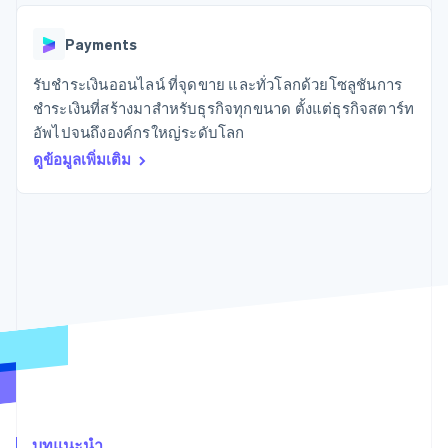
มากกว่า 125
ขายและ VAT
แพลตฟอร์ม
การใช้งาน
รายการ
Authorization
อัตโนมัติ
Revenue
แผนงานผลิตภัณฑ์
SaaS
ออกบัตรที่มีสเตเบิลคอยน์
Boost
Recognition
Payments
การประชุมประจำปีแบบ
รองรับอยู่
ยกระดับการ
เซสชัน
จัดเตรียมและจัดการ
ระบบ
ยอมรับการ
รับชำระเงินออนไลน์ ที่จุดขาย และทั่วโลกด้วยโซลูชันการ
ตำแหน่งงาน
บริการด้วยเอเจนต์
อัตโนมัติ
ชำระเงิน
Link
ห้องข่าว
ชำระเงินที่สร้างมาสำหรับธุรกิจทุกขนาด ตั้งแต่ธุรกิจสตาร์ท
ตามอุตสาหกรรม
การชำระเงินที่
สำหรับการ
Stripe
Stripe Press
อัพไปจนถึงองค์กรใหญ่ระดับโลก
Sigma
รวดเร็วขึ้น
ทำบัญชี
รายงานที่
บริษัท AI
ดูข้อมูลเพิ่มเติม
แหล่งข้อมูล
ออกแบบเอง
แวดวงครีเอเตอร์
Data
เกม
การติดต่อ
Pipeline
การบริการ การเดินทาง
การเชื่อมต่อการทำงาน
การซิงค์
และสันทนาการ
แอป
ติดต่อฝ่ายขาย
ข้อมูล
ประกันภัย
ตัวอย่างโค้ด
สมัครเป็นพาร์ทเนอร์
สื่อและความบันเทิง
บล็อกของนักพัฒนา
องค์กรไม่แสวงผลกำไร
สถานะ API
บริการเฉพาะทาง
ภาครัฐ
เพิ่มเติม
ธุรกิจค้าปลีก
Product roadmap
ดูสิ่งที่กำลังจะมาถึง
Radar
ระบบนิเวศ
การป้องกันการฉ้อโกง
บทแนะนำ
Atlas