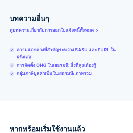
โปรตุเกส
Português
English
บทความอื่นๆ
โปแลนด์
English
ฝรั่งเศส
ดูบทความเกี่ยวกับการออกใบแจ้งหนี้ทั้งหมด
Français
English
ฟินแลนด์
English
Svenska
ความแตกต่างที่สําคัญระหว่าง SASU และ EURL ใน
มอลตา
ฝรั่งเศส
English
มาเลเซีย
การจัดตั้ง OHG ในเยอรมนี: สิ่งที่คุณต้องรู้
English
简体中文
กลุ่มภาษีมูลค่าเพิ่มในเยอรมนี: ภาพรวม
เม็กซิโก
Español
English
ยิบรอลตาร์
English
เยอรมนี
Deutsch
English
โรมาเนีย
English
ลักเซมเบิร์ก
หากพร้อมเริ่มใช้งานแล้ว
Français
Deutsch
English