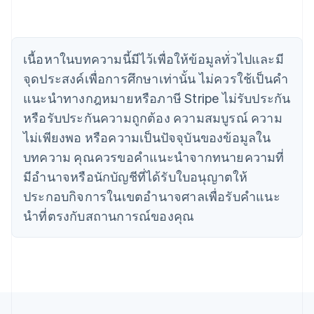
จีนแผ่นดินใหญ่
简体中文
English
ไซปรัส
English
เนื้อหาในบทความนี้มีไว้เพื่อให้ข้อมูลทั่วไปและมี
ญี่ปุ่น
จุดประสงค์เพื่อการศึกษาเท่านั้น ไม่ควรใช้เป็นคํา
日本語
English
เดนมาร์ก
แนะนําทางกฎหมายหรือภาษี Stripe ไม่รับประกัน
English
หรือรับประกันความถูกต้อง ความสมบูรณ์ ความ
ไทย
ไม่เพียงพอ หรือความเป็นปัจจุบันของข้อมูลใน
ไทย
English
นอร์เวย์
บทความ คุณควรขอคําแนะนําจากทนายความที่
English
มีอํานาจหรือนักบัญชีที่ได้รับใบอนุญาตให้
นิวซีแลนด์
ประกอบกิจการในเขตอํานาจศาลเพื่อรับคําแนะ
English
เนเธอร์แลนด์
นําที่ตรงกับสถานการณ์ของคุณ
Nederlands
English
บราซิล
Português
English
บัลแกเรีย
English
เบลเยียม
Nederlands
Français
Deutsch
English