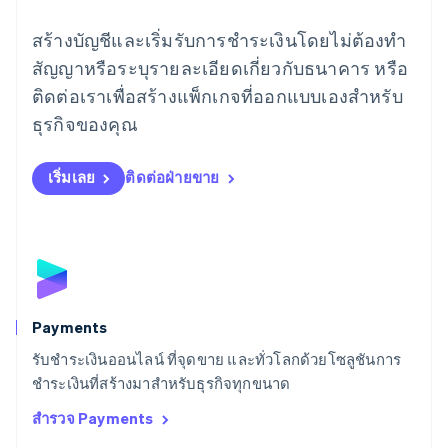
ลัตเวีย
สร้างบัญชีและเริ่มรับการชำระเงินโดยไม่ต้องทำ
English
ลิกเตนสไตน์
สัญญาหรือระบุรายละเอียดเกี่ยวกับธนาคาร หรือ
Deutsch
English
ติดต่อเราเพื่อสร้างแพ็กเกจที่ออกแบบเองสำหรับ
ลิทัวเนีย
English
ธุรกิจของคุณ
สเปน
Español
English
สโลวาเกีย
เริ่มเลย
ติดต่อฝ่ายขาย
English
สโลวีเนีย
English
Italiano
สวิตเซอร์แลนด์
Deutsch
Français
Italiano
English
สวีเดน
Svenska
English
Payments
สหรัฐอเมริกา
English
Español
简体中文
รับชำระเงินออนไลน์ ที่จุดขาย และทั่วโลกด้วยโซลูชันการ
สหรัฐอาหรับเอมิเรตส์
ชำระเงินที่สร้างมาสำหรับธุรกิจทุกขนาด
English
สำรวจ Payments
สหราชอาณาจักร
English