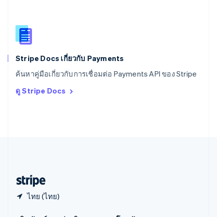
สาธารณรัฐเช็ก
English
สิงคโปร์
English
简体中文
ออสเตรเลีย
English
Stripe Docs เกี่ยวกับ Payments
ออสเตรีย
ค้นหาคู่มือเกี่ยวกับการเชื่อมต่อ Payments API ของ Stripe
Deutsch
English
อิตาลี
ดู Stripe Docs
Italiano
English
อินเดีย
English
เอสโตเนีย
English
ไอร์แลนด์
English
ฮังการี
English
ไทย (ไทย)