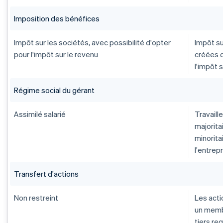
Imposition des bénéfices
Impôt sur les sociétés, avec possibilité d'opter
Impôt su
pour l'impôt sur le revenu
créées 
l'impôt 
Régime social du gérant
Assimilé salarié
Travaill
majoritai
minorita
l'entrep
Transfert d'actions
Non restreint
Les acti
un membr
tiers re