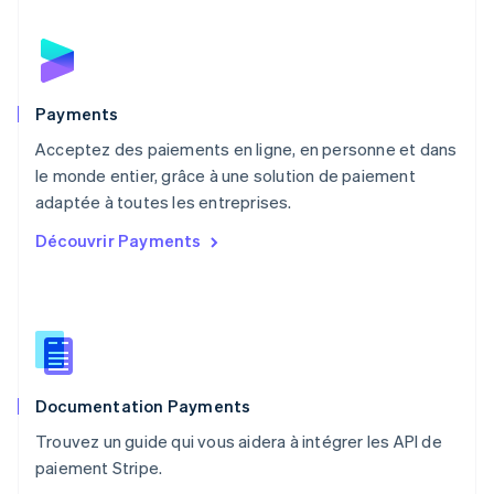
Mexique
Español
English
Norvège
English
Nouvelle-Zélande
English
Payments
Pays-Bas
Acceptez des paiements en ligne, en personne et dans
Nederlands
English
le monde entier, grâce à une solution de paiement
Pologne
English
adaptée à toutes les entreprises.
Portugal
Découvrir Payments
Português
English
R.A.S. de Hong Kong, Chine
English
简体中文
République tchèque
English
Roumanie
English
Documentation Payments
Royaume-Uni
English
Trouvez un guide qui vous aidera à intégrer les API de
Singapour
paiement Stripe.
English
简体中文