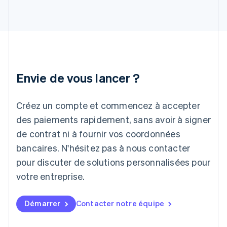
Hongrie
English
Inde
English
Irlande
English
Italie
Italiano
English
Envie de vous lancer ?
Japon
日本語
English
Créez un compte et commencez à accepter
Lettonie
English
des paiements rapidement, sans avoir à signer
Liechtenstein
de contrat ni à fournir vos coordonnées
Deutsch
English
Lituanie
bancaires. N'hésitez pas à nous contacter
English
pour discuter de solutions personnalisées pour
Luxembourg
votre entreprise.
Français
Deutsch
English
Malaisie
English
简体中文
Démarrer
Contacter notre équipe
Malte
English