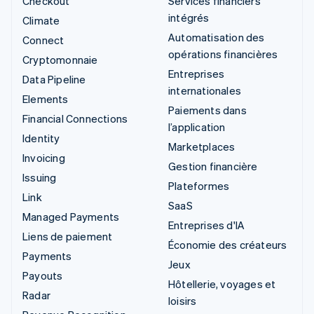
Checkout
Services financiers
intégrés
Climate
Automatisation des
Connect
opérations financières
Cryptomonnaie
Entreprises
Data Pipeline
internationales
Elements
Paiements dans
Financial Connections
l’application
Identity
Marketplaces
Invoicing
Gestion financière
Issuing
Plateformes
Link
SaaS
Managed Payments
Entreprises d'IA
Liens de paiement
Économie des créateurs
Payments
Jeux
Payouts
Hôtellerie, voyages et
Radar
loisirs