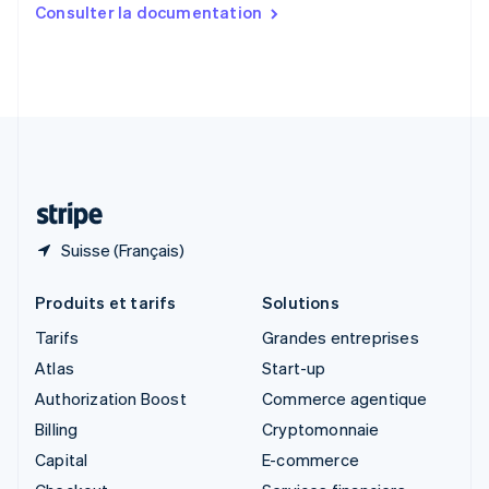
Slovaquie
Consulter la documentation
English
Slovénie
English
Italiano
Suède
Svenska
English
Suisse
Deutsch
Français
Italiano
English
Thaïlande
ไทย
English
Suisse (Français)
Produits et tarifs
Solutions
Tarifs
Grandes entreprises
Atlas
Start-up
Authorization Boost
Commerce agentique
Billing
Cryptomonnaie
Capital
E-commerce