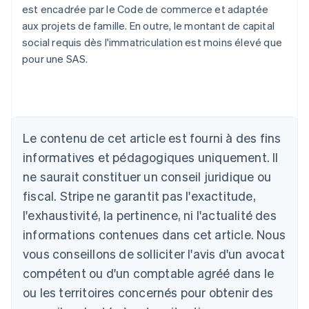
est encadrée par le Code de commerce et adaptée
aux projets de famille. En outre, le montant de capital
social requis dès l'immatriculation est moins élevé que
pour une SAS.
Allemagne
Deutsch
English
Australie
English
Le contenu de cet article est fourni à des fins
Autriche
informatives et pédagogiques uniquement. Il
Deutsch
English
Belgique
ne saurait constituer un conseil juridique ou
Nederlands
Français
Deutsch
English
fiscal. Stripe ne garantit pas l'exactitude,
Brésil
l'exhaustivité, la pertinence, ni l'actualité des
Português
English
Bulgarie
informations contenues dans cet article. Nous
English
vous conseillons de solliciter l'avis d'un avocat
Canada
English
Français
compétent ou d'un comptable agréé dans le
Chine continentale
ou les territoires concernés pour obtenir des
简体中文
English