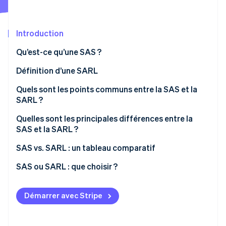
Découvrez les prochaines évolutions
Commerce en ligne
Radar
Prévention de la fraude
Introduction
Écosystème
Atlas
Qu’est-ce qu’une SAS ?
Constitution de start-up
Partenaires
Définition d’une SARL
Climate
Stripe App Marketplace
Élimination du carbone
Quels sont les points communs entre la SAS et la
Identity
SARL ?
Vérification de l'identité
Quelles sont les principales différences entre la
SAS et la SARL ?
Nombre d’associés
SAS vs. SARL : un tableau comparatif
Stripe Sessions 2026
Rédaction des statuts
SAS ou SARL : que choisir ?
Découvrez comment Stripe construit l’infrastructure écono
Regarder la vidéo
Capital social
Démarrer avec Stripe
Fonctionnement
Fiscalité