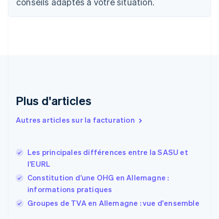
Chypre
conseils adaptés à votre situation.
English
Croatie
English
Italiano
Danemark
English
Émirats arabes unis
English
Espagne
Español
English
Plus d'articles
Estonie
English
Autres articles sur la facturation
États-Unis
English
Español
简体中文
Finlande
English
Svenska
Les principales différences entre la SASU et
France
l’EURL
Français
English
Constitution d’une OHG en Allemagne :
Gibraltar
informations pratiques
English
Grèce
Groupes de TVA en Allemagne : vue d'ensemble
English