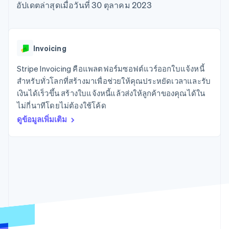
มากกว่า 125
ขายและ VAT
อัปเดตล่าสุดเมื่อวันที่ 30 ตุลาคม 2023
แพลตฟอร์ม
การใช้งาน
รายการ
Authorization
อัตโนมัติ
Revenue
แผนงานผลิตภัณฑ์
SaaS
ออกบัตรที่มีสเตเบิลคอยน์
Boost
Recognition
การประชุมประจำปีแบบ
รองรับอยู่
ยกระดับการ
เซสชัน
จัดเตรียมและจัดการ
ระบบ
ยอมรับการ
ตำแหน่งงาน
บริการด้วยเอเจนต์
Invoicing
อัตโนมัติ
ชำระเงิน
Link
ห้องข่าว
ตามอุตสาหกรรม
การชำระเงินที่
สำหรับการ
Stripe
Stripe Press
Stripe Invoicing คือแพลตฟอร์มซอฟต์แวร์ออกใบแจ้งหนี้
Sigma
รวดเร็วขึ้น
ทำบัญชี
รายงานที่
บริษัท AI
สำหรับทั่วโลกที่สร้างมาเพื่อช่วยให้คุณประหยัดเวลาและรับ
แหล่งข้อมูล
ออกแบบเอง
แวดวงครีเอเตอร์
เงินได้เร็วขึ้น สร้างใบแจ้งหนี้แล้วส่งให้ลูกค้าของคุณได้ใน
Data
เกม
การติดต่อ
ไม่กี่นาทีโดยไม่ต้องใช้โค้ด
Pipeline
การบริการ การเดินทาง
การเชื่อมต่อการทำงาน
การซิงค์
และสันทนาการ
แอป
ดูข้อมูลเพิ่มเติม
ติดต่อฝ่ายขาย
ข้อมูล
ประกันภัย
ตัวอย่างโค้ด
สมัครเป็นพาร์ทเนอร์
สื่อและความบันเทิง
บล็อกของนักพัฒนา
องค์กรไม่แสวงผลกำไร
สถานะ API
บริการเฉพาะทาง
ภาครัฐ
เพิ่มเติม
ธุรกิจค้าปลีก
Product roadmap
ดูสิ่งที่กำลังจะมาถึง
Radar
ระบบนิเวศ
การป้องกันการฉ้อโกง
Atlas