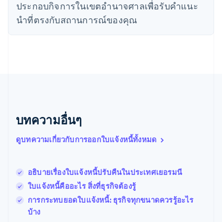
ประกอบกิจการในเขตอํานาจศาลเพื่อรับคําแนะ
นิวซีแลนด์
English
นําที่ตรงกับสถานการณ์ของคุณ
เนเธอร์แลนด์
Nederlands
English
บราซิล
Português
English
บัลแกเรีย
English
เบลเยียม
Nederlands
Français
Deutsch
English
โปรตุเกส
บทความอื่นๆ
Português
English
โปแลนด์
ดูบทความเกี่ยวกับการออกใบแจ้งหนี้ทั้งหมด
English
ฝรั่งเศส
Français
English
ฟินแลนด์
อธิบายเรื่องใบแจ้งหนี้ปรับคืนในประเทศเยอรมนี
English
Svenska
ใบแจ้งหนี้คืออะไร สิ่งที่ธุรกิจต้องรู้
มอลตา
English
การกระทบยอดใบแจ้งหนี้: ธุรกิจทุกขนาดควรรู้อะไร
มาเลเซีย
บ้าง
English
简体中文