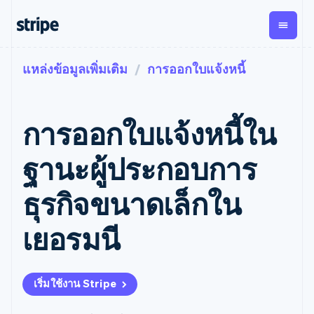
แหล่งข้อมูลเพิ่มเติม
การออกใบแจ้งหนี้
ตามขั้น
เอกสารประกอบ
เรียนรู้
การชำระเงิน
รายรับ
การ
แพลตฟอ
จัดการ
และ
องค์กร
Stripe Docs
บล็อก
เงิน
มาร์เก็ต
Payments
Billing
ธุรกิจสตาร์ทอัพ
ข้อมูลอ้างอิงเกี่ยวกับ API
เรื่องราวจากลูกค้า
การออกใบแจ้งหนี้ใน
การชำระเงิน
รายรับตาม
เพลส
ไลบรารีและ SDK
คู่มือ
ออนไลน์
แบบแผนล่วง
Stripe Apps
Global
Payment links
หน้า
Metronome
Payouts
Conne
ฐานะผู้ประกอบการ
การชำร
ตามกรณีใช้งาน
การชำระเงิน
การเรียกเก็บ
เบิกจ่าย
เงินสำห
การสนับสนุน
แบบไม่ต้อง
เงินตามการ
ให้กับ
ธุรกิจขนาดเล็กใน
แพลตฟอ
คู่มือ
การค้าแบบใช้เอเจนต์
เขียนโค้ด
Checkout
ใช้งาน
การชำระเงิน
บุคคลที่
อีคอมเมิร์ซ
รับการสนับสนุน
UI การชำระ
ตามรอบบิล
สาม
บริการทางการเงินที่ผสาน
รับการชำระเงินออนไลน์
แพ็กเกจการสนับสนุนที่ได้
การจัดการ
เยอรมนี
เงินสำเร็จรูป
รวมในตัว
ติดตั้งใช้งานการชำระเงิน
รับการจัดการ
การชำระเงิน
Elements
การทำงานอัตโนมัติด้าน
สำเร็จรูป
บริการเฉพาะทาง
องค์ประกอบ UI
ตามรอบบิล
Invoicing
การเงิน
สร้างแพลตฟอร์มหรือ
ครั้งเดียวหรือ
ที่ยืดหยุ่น
ธุรกิจทั่วโลก
มาร์เก็ตเพลส
ตามแบบแผน
วิธีการชำระ
เริ่มใช้งาน Stripe
การชำระเงินในแอป
จัดการการชำระเงินตาม
เงิน
ล่วงหน้า
Tax
มาร์เก็ตเพลส
รอบบิล
เข้าถึงได้
คิดภาษีการ
บริษัท
การจัดการเงิน
เสนอการเรียกเก็บเงินตาม