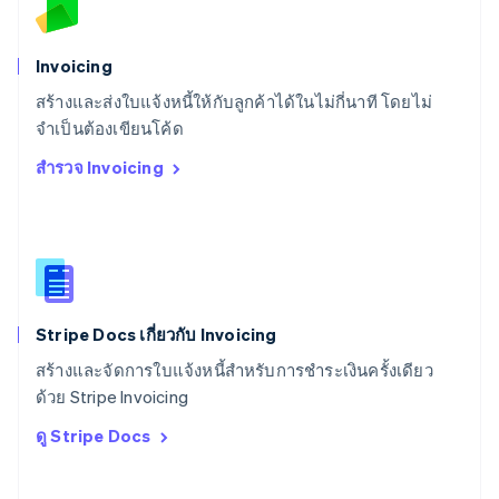
สวิตเซอร์แลนด์
Deutsch
Français
Italiano
English
สวีเดน
Invoicing
Svenska
English
สร้างและส่งใบแจ้งหนี้ให้กับลูกค้าได้ในไม่กี่นาที โดยไม่
สหรัฐอเมริกา
English
Español
简体中文
จำเป็นต้องเขียนโค้ด
สหรัฐอาหรับเอมิเรตส์
สำรวจ Invoicing
English
สหราชอาณาจักร
English
สาธารณรัฐเช็ก
English
สิงคโปร์
English
简体中文
Stripe Docs เกี่ยวกับ Invoicing
ออสเตรเลีย
English
สร้างและจัดการใบแจ้งหนี้สำหรับการชำระเงินครั้งเดียว
ออสเตรีย
ด้วย Stripe Invoicing
Deutsch
English
อิตาลี
ดู Stripe Docs
Italiano
English
อินเดีย
English