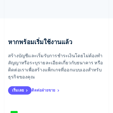
เม็กซิโก
Español
English
ยิบรอลตาร์
English
เยอรมนี
Deutsch
English
โรมาเนีย
หากพร้อมเริ่มใช้งานแล้ว
English
ลักเซมเบิร์ก
Français
Deutsch
English
สร้างบัญชีและเริ่มรับการชำระเงินโดยไม่ต้องทำ
ลัตเวีย
English
สัญญาหรือระบุรายละเอียดเกี่ยวกับธนาคาร หรือ
ลิกเตนสไตน์
ติดต่อเราเพื่อสร้างแพ็กเกจที่ออกแบบเองสำหรับ
Deutsch
English
ลิทัวเนีย
ธุรกิจของคุณ
English
สเปน
เริ่มเลย
ติดต่อฝ่ายขาย
Español
English
สโลวาเกีย
English
สโลวีเนีย
English
Italiano