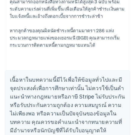
คุณสามารถออกหนังสือทวงถามหนี้ได้สูงสุด 3 ฉบับ พร้อม
ระดับความเร่งด่วนที่เพิ่มขึ้น เพื่อเตือนให้ลูกค้าชำระเงินตาม
ใบแจ้งหนี้และอ้างถึงดอกเบี้ยจากการชำระล่าช้า
กรีซ
English
เขตบริหารพิเศษฮ่องกง ประเทศจีน
หากลูกค้าของคุณผิดนัดชำระหนี้ตามมาตรา 286 แห่ง
English
简体中文
ประมวลกฎหมายแพ่งของเยอรมนี (BGB) คุณสามารถเริ่ม
แคนาดา
กระบวนการติดตามหนี้ตามกฎหมายแทนได้
English
Français
โครเอเชีย
English
Italiano
จีนแผ่นดินใหญ่
简体中文
English
ไซปรัส
เนื้อหาในบทความนี้มีไว้เพื่อให้ข้อมูลทั่วไปและมี
English
จุดประสงค์เพื่อการศึกษาเท่านั้น ไม่ควรใช้เป็นคํา
ญี่ปุ่น
แนะนําทางกฎหมายหรือภาษี Stripe ไม่รับประกัน
日本語
English
เดนมาร์ก
หรือรับประกันความถูกต้อง ความสมบูรณ์ ความ
English
ไม่เพียงพอ หรือความเป็นปัจจุบันของข้อมูลใน
ไทย
บทความ คุณควรขอคําแนะนําจากทนายความที่
ไทย
English
นอร์เวย์
มีอํานาจหรือนักบัญชีที่ได้รับใบอนุญาตให้
English