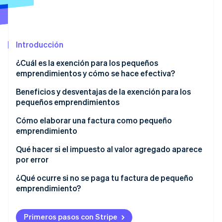
Ecosistema
Introducción
Sesiones de Stripe 2026
Socios
Descubre cómo Stripe construye la infraestructura económi
¿Cuál es la exención para los pequeños
Stripe App Marketplace
Mirar ahora
emprendimientos y cómo se hace efectiva?
Beneficios y desventajas de la exención para los
pequeños emprendimientos
Cómo elaborar una factura como pequeño
emprendimiento
Información obligatoria sobre la facturación de
Qué hacer si el impuesto al valor agregado aparece
pequeños emprendimientos
por error
Más información voluntaria
¿Qué ocurre si no se paga tu factura de pequeño
emprendimiento?
Envío de la factura
Obligación de retención
Primeros pasos con Stripe