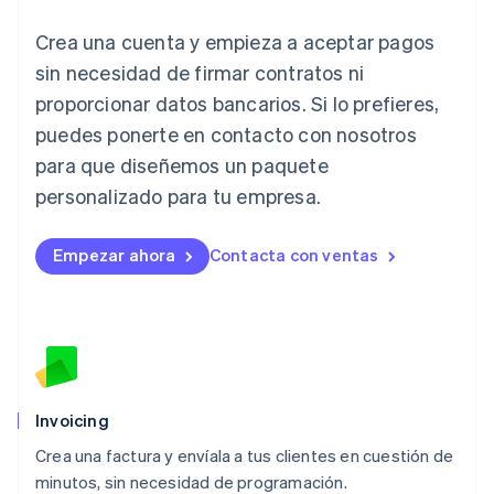
Italia
Crea una cuenta y empieza a aceptar pagos
Italiano
English
Japón
sin necesidad de firmar contratos ni
日本語
English
proporcionar datos bancarios. Si lo prefieres,
Letonia
English
puedes ponerte en contacto con nosotros
Liechtenstein
para que diseñemos un paquete
Deutsch
English
Lituania
personalizado para tu empresa.
English
Luxemburgo
Empezar ahora
Contacta con ventas
Français
Deutsch
English
Malasia
English
简体中文
Malta
English
México
Español
English
Noruega
Invoicing
English
Crea una factura y envíala a tus clientes en cuestión de
Nueva Zelandia
English
minutos, sin necesidad de programación.