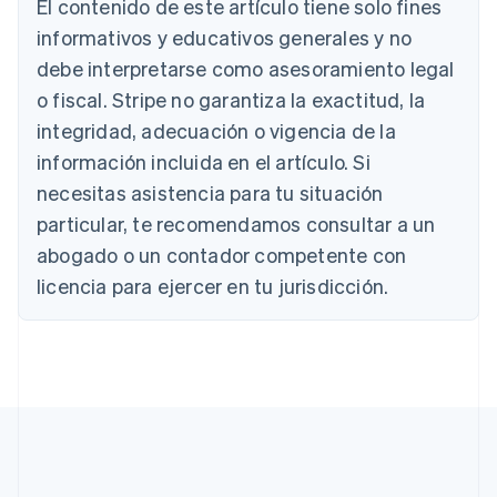
El contenido de este artículo tiene solo fines
Austria
informativos y educativos generales y no
Deutsch
English
Bélgica
debe interpretarse como asesoramiento legal
Nederlands
Français
Deutsch
English
o fiscal. Stripe no garantiza la exactitud, la
Brasil
integridad, adecuación o vigencia de la
Português
English
Bulgaria
información incluida en el artículo. Si
English
necesitas asistencia para tu situación
Canadá
English
Français
particular, te recomendamos consultar a un
China continental
abogado o un contador competente con
简体中文
English
Chipre
licencia para ejercer en tu jurisdicción.
English
Croacia
English
Italiano
Dinamarca
English
Emiratos Árabes Unidos
English
Eslovaquia
English