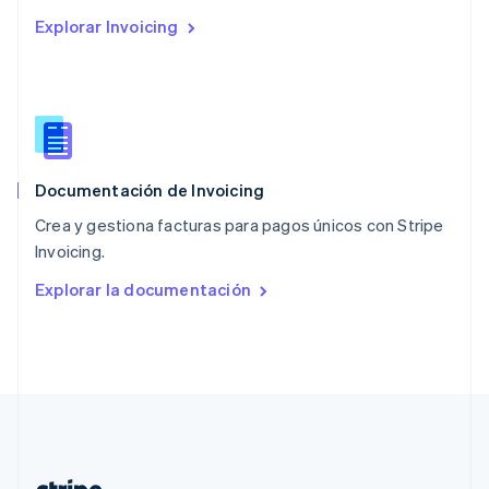
Países Bajos
Explorar Invoicing
Nederlands
English
Polonia
English
Portugal
Português
English
RAE de Hong Kong, China
English
简体中文
Documentación de Invoicing
Reino Unido
English
Crea y gestiona facturas para pagos únicos con Stripe
República Checa
Invoicing.
English
Rumania
Explorar la documentación
English
Singapur
English
简体中文
Suecia
Svenska
English
Suiza
Deutsch
Français
Italiano
English
Tailandia
ไทย
English