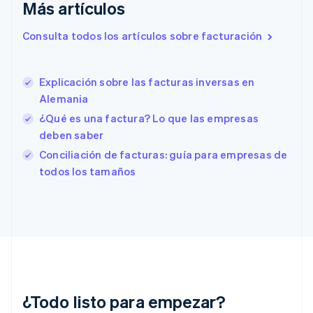
Más artículos
Eslovenia
English
Italiano
Consulta todos los artículos sobre facturación
España
Español
English
Estados Unidos
English
Español
简体中文
Explicación sobre las facturas inversas en
Estonia
Alemania
English
¿Qué es una factura? Lo que las empresas
Finlandia
deben saber
English
Svenska
Francia
Conciliación de facturas: guía para empresas de
Français
English
todos los tamaños
Gibraltar
English
Grecia
English
Hungría
English
India
English
Irlanda
¿Todo listo para empezar?
English